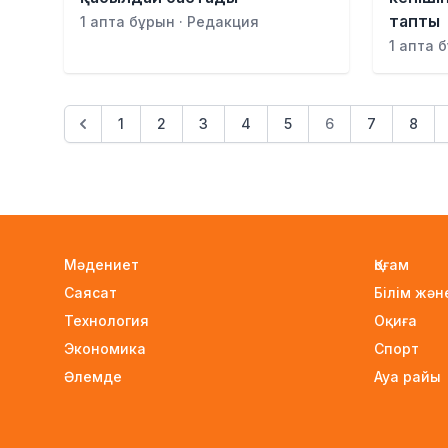
тапты
1 апта бұрын · Редакция
1 апта 
1
2
3
4
5
6
7
8
Мәдениет
Қоғам
Саясат
Білім жә
Технология
Оқиға
Экономика
Спорт
Әлемде
Ауа райы