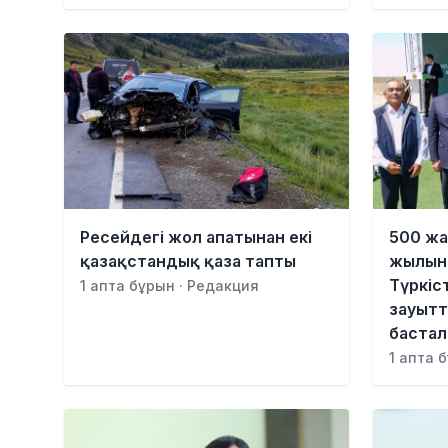
Ресейдегі жол апатынан екі
500 жа
қазақстандық қаза тапты
жылына
Түркіс
1 апта бұрын · Редакция
зауыт
баста
1 апта 