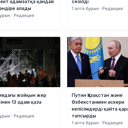
ект адамзатқа қандай
сезілді
төндіре алады
1 апта бұрын · Редакция
бұрын · Редакция
иядағы жойқын жер
Путин Қазақстан және
сінен 13 адам қаза
Өзбекстанмен әскери
келісімдерді қайта қа
тапсырды
бұрын · Редакция
1 апта бұрын · Редакция