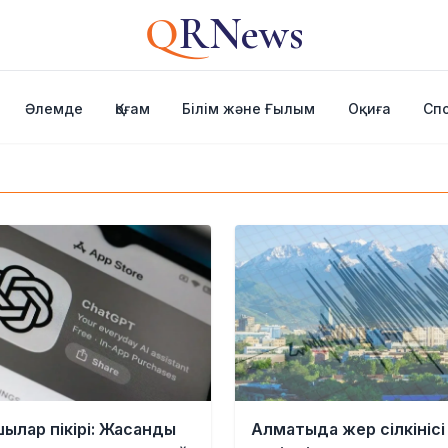
Q
RNews
Әлемде
Қоғам
Білім және Ғылым
Оқиға
Сп
ылар пікірі: Жасанды
Алматыда жер сілкінісі