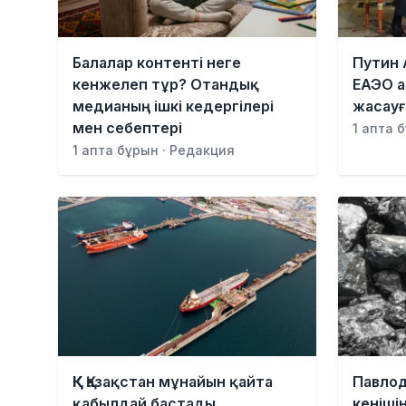
Балалар контенті неге
Путин 
кенжелеп тұр? Отандық
ЕАЭО а
медианың ішкі кедергілері
жасау
мен себептері
1 апта 
1 апта бұрын · Редакция
ҚҚК Қазақстан мұнайын қайта
Павлод
қабылдай бастады
кеніші