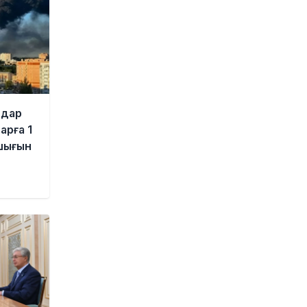
Қайсар Қамза Вьетнамнан
Қазақстанға жеткізілмек
23 сағат бұрын
Ноланның «Одиссеясы»:
Италияның шағын аралы
жаһандық туристік орталыққа
айналмақ
1 күн бұрын
лдар
рға 1
Қазақстандықтардың көбі өзін
шығын
кедей санамау үшін айына 260–
320 мың теңге керек деп
есептейді
1 күн бұрын
Қыркүйектен бастап жаңа ереже
күшіне енеді: Бейнебақылау
камераларына қойылатын
талаптар қатаңдатылды
1 күн бұрын
Wildberries қоймаларын