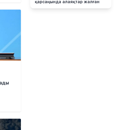
қарсаңында алаяқтар жалған
билет сата бастаған
2 сағат бұрын
Қазақстанда алғаш рет жолаушы
мінген аэротакси көкке
көтерілді
21 сағат бұрын
Reuters: КҚК мұнай тиеуді қайта-
қайта тоқтатуға мәжбүр
21 сағат бұрын
Инфантино қатты сынға
қарамастан ФИФА президенті
дады
лауазымында қалатын болды
23 сағат бұрын
Қазақстан өмір сүру сапасы
бойынша Орталық Азияда
көшбасшы атанды
23 сағат бұрын