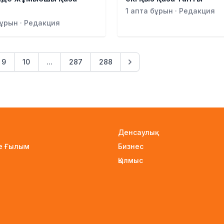
1 апта бұрын · Редакция
бұрын · Редакция
9
10
...
287
288
Денсаулық
не Ғылым
Бизнес
Қылмыс