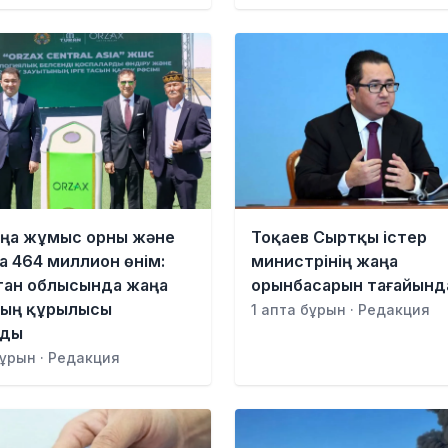
ңа жұмыс орны және
Тоқаев Сыртқы істер
 464 миллион өнім:
министрінің жаңа
тан облысында жаңа
орынбасарын тағайын
тың құрылысы
1 апта бұрын · Редакция
лды
бұрын · Редакция