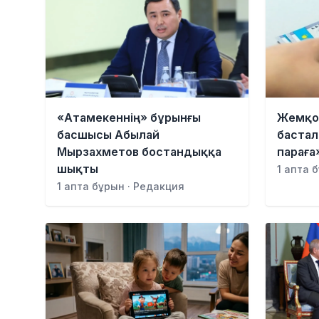
«Атамекеннің» бұрынғы
Жемқо
басшысы Абылай
бастал
Мырзахметов бостандыққа
параға
шықты
1 апта 
1 апта бұрын · Редакция