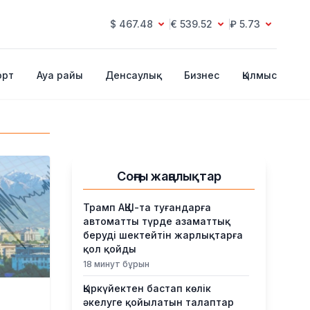
$ 467.48
€ 539.52
₽ 5.73
орт
Ауа райы
Денсаулық
Бизнес
Қылмыс
Соңғы жаңалықтар
Трамп АҚШ-та туғандарға
автоматты түрде азаматтық
беруді шектейтін жарлықтарға
қол қойды
18 минут бұрын
Қыркүйектен бастап көлік
әкелуге қойылатын талаптар