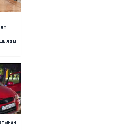
Қазақстанға көшіру туралы
ақпаратқа жауап берді
1 күн бұрын
2027 жылы Астанада УЕФА
сеп
президенті сайланады
н
1 күн бұрын
ашылды
Білім гранттарының иегерлері 7
тамызда белгілі болады
1 күн бұрын
Тоқаев «Бәйтерек» холдингінің
басшысына баспананың
қолжетімділігін арттыруды
тапсырды
1 күн бұрын
Жастардан банк карталарын
сатып алып, интернет-
алаяқтарға өткізген күдікті
ұсталды
атынан
1 күн бұрын