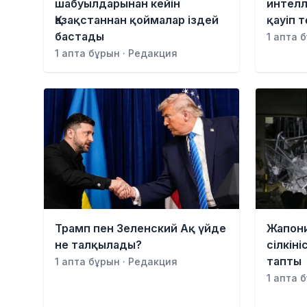
шабуылдарынан кейін
интелл
Қазақстаннан қоймалар іздей
қауіп 
бастады
1 апта 
1 апта бұрын · Редакция
Трамп пен Зеленский Ақ үйде
Жапон
не талқылады?
сілкіні
тапты
1 апта бұрын · Редакция
1 апта 