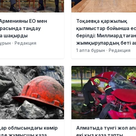
Арменияны ЕО мен
Тоқаевқа қаржылық
расында таңдау
қылмыстар бойынша е
ға шақырды
берілді: Миллиардтаға
жымқырулардың беті 
бұрын · Редакция
1 апта бұрын · Редакция
ар облысындағы көмір
Алматыда түнгі жол ап
нде жұмысшы қаза
екі қыз қаза тапты