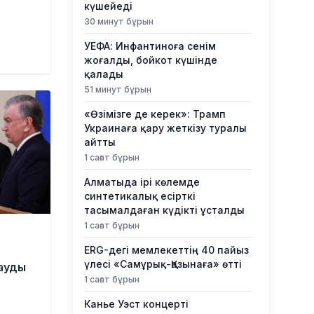
күшейеді
30 минут бұрын
УЕФА: Инфантиноға сенім
жоғалды, бойкот күшінде
қалады
51 минут бұрын
«Өзімізге де керек»: Трамп
Украинаға қару жеткізу туралы
айтты
1 сағат бұрын
Алматыда ірі көлемде
синтетикалық есірткі
тасымалдаған күдікті ұсталды
1 сағат бұрын
ERG-дегі мемлекеттің 40 пайыз
үлесі «Самұрық-Қазынаға» өтті
рауды
1 сағат бұрын
Канье Уэст концерті