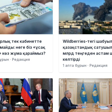
рлық тек кабинетте
Wildberries-тегі шабуы
майды: неге біз «ұсақ
қазақстандық сатушыла
» көз жұма қараймыз?
млрд теңгеден астам 
келтірді
бұрын · Редакция
1 апта бұрын · Редакция