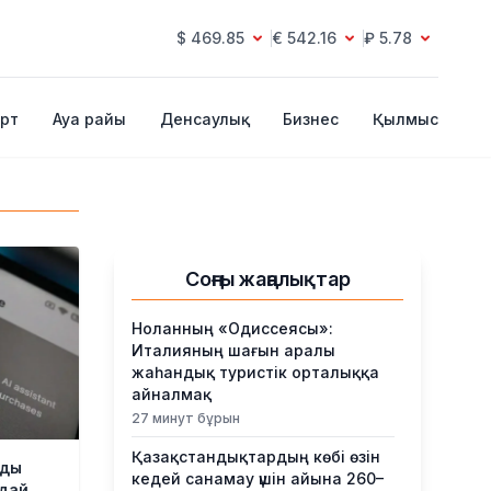
$ 469.85
€ 542.16
₽ 5.78
рт
Ауа райы
Денсаулық
Бизнес
Қылмыс
Соңғы жаңалықтар
Ноланның «Одиссеясы»:
Италияның шағын аралы
жаһандық туристік орталыққа
айналмақ
27 минут бұрын
Қазақстандықтардың көбі өзін
нды
кедей санамау үшін айына 260–
дай