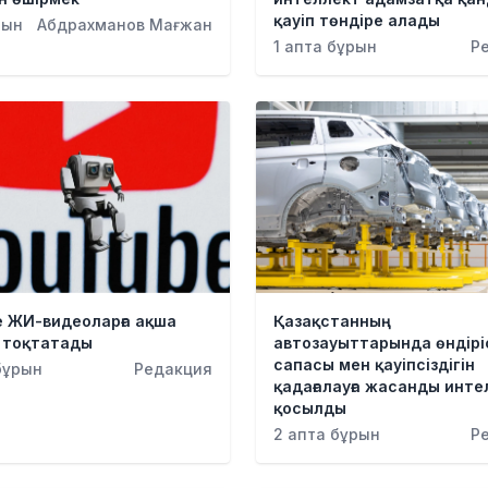
қауіп төндіре алады
рын
Абдрахманов Мағжан
1 апта бұрын
Р
e ЖИ-видеоларға ақша
Қазақстанның
і тоқтатады
автозауыттарында өндірі
сапасы мен қауіпсіздігін
бұрын
Редакция
қадағалауға жасанды инте
қосылды
2 апта бұрын
Р