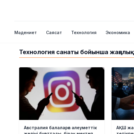
Мәдениет
Саясат
Технология
Экономика
Технология санаты бойынша жаңалы
Австралия балаларға әлеуметтік
АҚШ жас
желіні бұғаттады, бірақ мектеп
тетікпе