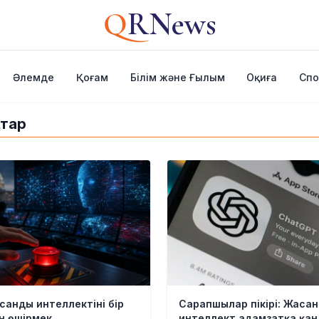
Q
RNews
Әлемде
Қоғам
Білім және Ғылым
Оқиға
Спо
қтар
анды интеллектіні бір
Сарапшылар пікірі: Жаса
н өшірмек
интеллект адамзатқа қан