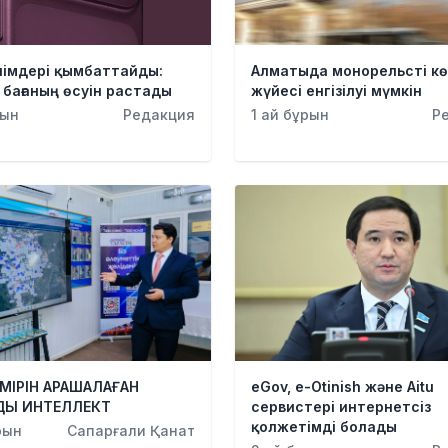
німдері қымбаттайды:
Алматыда монорельсті кө
 бағаның өсуін растады
жүйесі енгізілуі мүмкін
рын
Редакция
1 ай бұрын
Р
МІРІН АРАШАЛАҒАН
eGov, e-Otinish және Aitu
ДЫ ИНТЕЛЛЕКТ
сервистері интернетсіз
қолжетімді болады
рын
Сапарғали Қанат