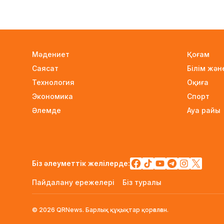
Мәдениет
Қоғам
Саясат
Білім жә
Технология
Оқиға
Экономика
Спорт
Әлемде
Ауа райы
Біз әлеуметтік желілерде:
Пайдалану ережелері
Біз туралы
© 2026 QRNews. Барлық құқықтар қорғалған.