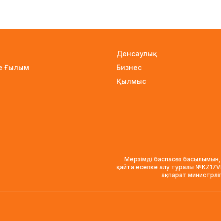
Денсаулық
не Ғылым
Бизнес
Қылмыс
Мерзімді баспасөз басылымын,
қайта есепке алу туралы №KZ17
ақпарат министрлі