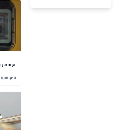
Тоқаев «Бәйтерек» холдингінің
басшысына баспананың
қолжетімділігін арттыруды
тапсырды
18 сағат бұрын
Жастардан банк карталарын
сатып алып, интернет-
алаяқтарға өткізген күдікті
ұсталды
ың жаңа
19 сағат бұрын
Алматының Ақжар
едакция
шағынауданында 36 шақырым
жолға асфальт төселді
19 сағат бұрын
Рақымшылық аясында қанша
адам босатылды?
20 сағат бұрын
АҚШ пен Иран Ормуз бұғазы