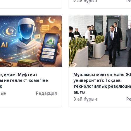
2 ай бұрын
Р
қ имам: Мүфтият
Мұғалімсіз мектеп және Ж
ы интеллект көмегіне
университеті: Тоқаев
к
технологиялық революция
ашты
рын
Редакция
3 ай бұрын
Р