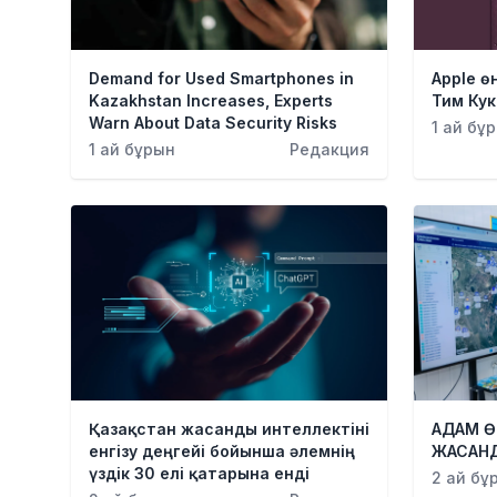
Demand for Used Smartphones in
Apple ө
Kazakhstan Increases, Experts
Тим Кук
Warn About Data Security Risks
1 ай бұ
1 ай бұрын
Редакция
Қазақстан жасанды интеллектіні
АДАМ Ө
енгізу деңгейі бойынша әлемнің
ЖАСАН
үздік 30 елі қатарына енді
2 ай бұ