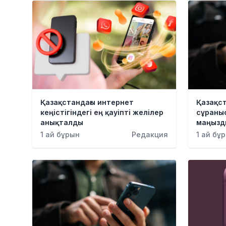
Қазақстандағы интернет
Қазақст
кеңістігіндегі ең қауіпті желілер
сұраны
анықталды
маңызд
1 ай бұрын
Редакция
1 ай бұ