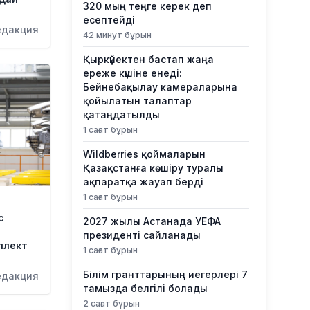
320 мың теңге керек деп
есептейді
едакция
42 минут бұрын
Қыркүйектен бастап жаңа
ереже күшіне енеді:
Бейнебақылау камераларына
қойылатын талаптар
қатаңдатылды
1 сағат бұрын
Wildberries қоймаларын
Қазақстанға көшіру туралы
ақпаратқа жауап берді
1 сағат бұрын
с
2027 жылы Астанада УЕФА
президенті сайланады
ллект
1 сағат бұрын
Білім гранттарының иегерлері 7
едакция
тамызда белгілі болады
2 сағат бұрын