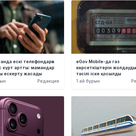
анда ескі телефондарға
eGov Mobile-да газ
с күрт артты: мамандар
көрсеткіштерін жолдауд
ы ескерту жасады
тәсілі іске қосылды
рын
Редакция
1 ай бұрын
Р