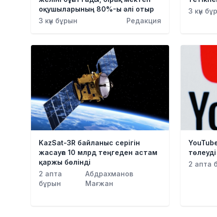
оқушыларының 80%-ы әлі отыр
3 күн бұ
3 күн бұрын
Редакция
KazSat-3R байланыс серігін
YouTub
жасауға 10 млрд теңгеден астам
төлеуд
қаржы бөлінді
2 апта 
2 апта
Абдрахманов
бұрын
Мағжан