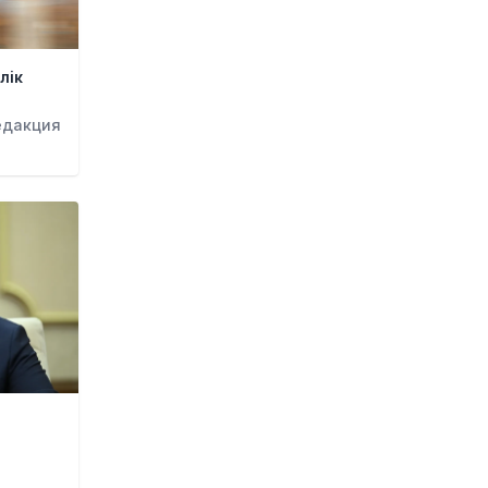
бойынша келісімге келуге
жақын
20 сағат бұрын
лік
Белгілі режиссер Ардақ
Әмірқұлов өмірден өтті
едакция
23 сағат бұрын
Министрлік қазақстандық
жүргізушілерге ескерту жасады
23 сағат бұрын
«Семей орманы» өртті анықтау
жүйесіне байланысты
«Қазақтелекоммен» соттасып
жатыр
23 сағат бұрын
АҚШ Иранмен соғыста алыс
қашықтыққа ұшатын зымыран
қорының басым бөлігін жұмсап
тастады
1 күн бұрын