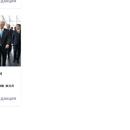
едакция
FIFA-дағы дағдарыс: Инфантино
қызметінен кетуі мүмкін
1 күн бұрын
Ғарышта сирек кездесетін
оқиға: SpaceX зымыраны Айға
соғылады
1 күн бұрын
Қазақстан мен Ресей
маркетплейстерді біріктіруі
мүмкін – ресейлік шенеунік
И
1 күн бұрын
Болашақ студенттердің
ға жол
назарына: грант конкурсының
нәтижесі қашан және қайда
едакция
жарияланады
1 күн бұрын
Астанада «Пари Сен-Жермен»
клубының ресми футбол