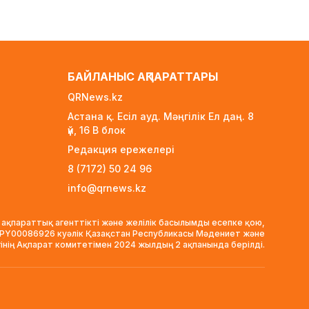
академиясы ашылады
1 күн бұрын
Әншілерді «шайтанның
азаншысы» деген ер адамға
қылмыстық іс қозғалды
БАЙЛАНЫС АҚПАРАТТАРЫ
1 күн бұрын
QRNews.kz
Трамп «Теңізшевройл»
Астана қ. Есіл ауд. Мәңгілік Ел даң. 8
акционерлерінің табысына көз
үй, 16 B блок
тікті
Редакция ережелері
1 күн бұрын
8 (7172) 50 24 96
ҚМДБ Жетісайдағы тойдағы
info@qrnews.kz
даулы оқиғаға қатысты
мәлімдеме жасады
1 күн бұрын
 ақпараттық агенттікті және желілік басылымды есепке қою,
VPY00086926 куәлік Қазақстан Республикасы Мәдениет және
Алматыда 350 құрылыс
гінің Ақпарат комитетімен 2024 жылдың 2 ақпанында берілді.
компаниясының лицензиясы
тоқтатылды
1 күн бұрын
310 адам тыйым салынған