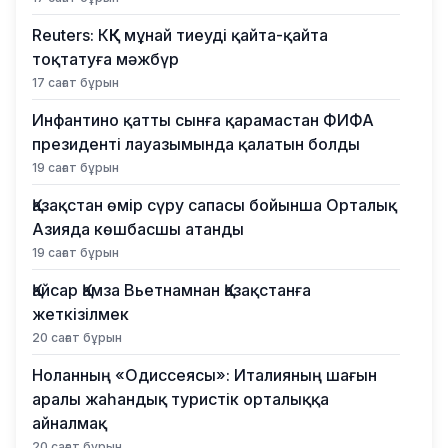
Reuters: КҚК мұнай тиеуді қайта-қайта
тоқтатуға мәжбүр
17 сағат бұрын
Инфантино қатты сынға қарамастан ФИФА
президенті лауазымында қалатын болды
19 сағат бұрын
Қазақстан өмір сүру сапасы бойынша Орталық
Азияда көшбасшы атанды
19 сағат бұрын
Қайсар Қамза Вьетнамнан Қазақстанға
жеткізілмек
20 сағат бұрын
Ноланның «Одиссеясы»: Италияның шағын
аралы жаһандық туристік орталыққа
айналмақ
20 сағат бұрын