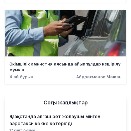
Әкімшілік амнистия аясында айыппұлдар кешірілуі
мүмкін
4 ай бұрын
Абдрахманов Мағжан
Соңғы жаңалықтар
Қазақстанда алғаш рет жолаушы мінген
аэротакси көкке көтерілді
17 сағат бұрын