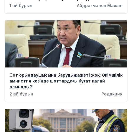
Қылмыс
1 ай бұрын
Абдрахманов Мағжан
Сот орындаушысына барудың қажеті жоқ: Әкімшілік
амнистия кезінде шоттардағы бұғат қалай
алынады?
2 ай бұрын
Редакция