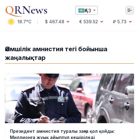
Q
RNews
ҚАЗ
18.7°C
$ 467.48
€ 539.52
₽ 5.73
Алматы
Әкімшілік амнистия тегі бойынша
жаңалықтар
Мәдениет
Саясат
Технология
Экономика
Әлемде
Қоғам
Білім және Ғылым
Оқиға
Спорт
Ауа райы
Президент амнистия туралы заңға қол қойды:
Денсаулық
Миллионға жуық айыппұл кешіріледі
Бизнес