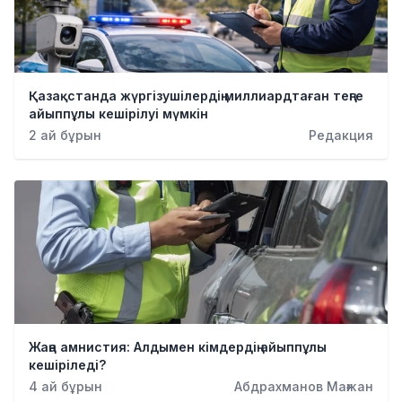
Қазақстанда жүргізушілердің миллиардтаған теңге
айыппұлы кешірілуі мүмкін
2 ай бұрын
Редакция
Жаңа амнистия: Алдымен кімдердің айыппұлы
кешіріледі?
4 ай бұрын
Абдрахманов Мағжан