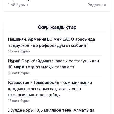
Бизнес
1 ай бұрын
Редакция
Қылмыс
Соңғы жаңалықтар
Пашинян: Армения ЕО мен ЕАЭО арасында
таңдау жөнінде референдум өткізбейді
16 сағат бұрын
Нұрай Серікбайдың ата-анасы сотталушыдан
10 млрд теңге өтемақы талап етті
16 сағат бұрын
Қазақстан «Теңізшевройл» компаниясына
қалдықтарды заңсыз сақтағаны үшін
экологиялық талап қойды
17 сағат бұрын
Жүлде қоры 10,5 миллион теңге: Алматыда