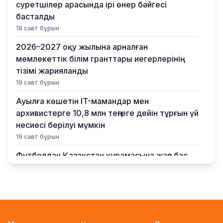
суретшілер арасында ірі өнер бәйгесі
басталды
18 сағат бұрын
2026–2027 оқу жылына арналған
мемлекеттік білім гранттары иегерлерінің
тізімі жарияланды
19 сағат бұрын
Ауылға көшетін IT-мамандар мен
архивистерге 10,8 млн теңгеге дейін тұрғын үй
несиесі берілуі мүмкін
19 сағат бұрын
Футболдан Қазақстан құрамасына жаңа бас
бапкер келеді
22 сағат бұрын
«Қазақтелекомның» екі қызметкері жұмыс
кезінде қаза тапты
22 сағат бұрын