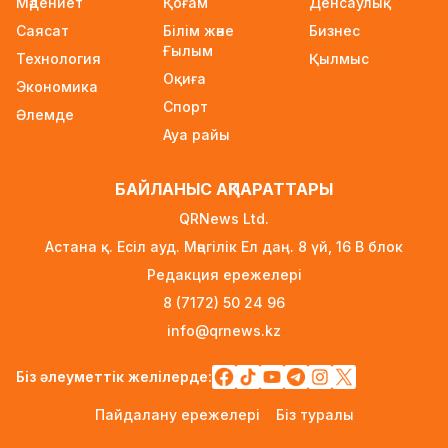
Мәдениет
Қоғам
Денсаулық
Саясат
Білім және
Бизнес
Трамп АҚШ-та туғандарға автоматты түрде
Ғылым
азаматтық беруді шектейтін жарлықтарға
Технология
Қылмыс
Оқиға
қол қойды
Экономика
23 сағат бұрын
Спорт
Әлемде
Ауа райы
Қыркүйектен бастап көлік әкелуге
қойылатын талаптар күшейеді
БАЙЛАНЫС АҚПАРАТТАРЫ
23 сағат бұрын
QRNews Ltd.
УЕФА: Инфантиноға сенім жоғалды, бойкот
Астана қ. Есіл ауд. Мәңгілік Ел даң. 8 үй, 16 B блок
күшінде қалады
Редакция ережелері
23 сағат бұрын
8 (7172) 50 24 96
«Өзімізге де керек»: Трамп Украинаға қару
info@qrnews.kz
жеткізу туралы айтты
1 күн бұрын
Біз әлеуметтік желілерде:
Алматыда ірі көлемде синтетикалық есірткі
Пайдалану ережелері
Біз туралы
тасымалдаған күдікті ұсталды
1 күн бұрын