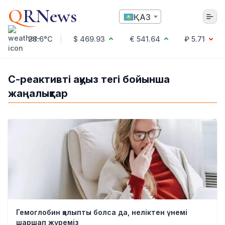
Q
RNews
ҚАЗ
28.6°C
$ 469.93
€ 541.64
₽ 5.71
Алматы
С-реактивті ақуыз тегі бойынша
жаңалықтар
Мәдениет
Саясат
Технология
Экономика
Әлемде
Қоғам
Білім және Ғылым
Оқиға
Спорт
Ауа райы
Гемоглобин қалыпты болса да, неліктен үнемі
Денсаулық
шаршап жүреміз