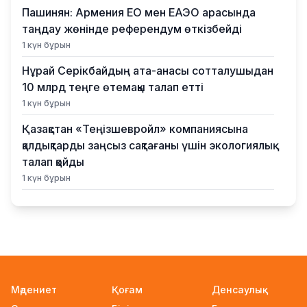
Пашинян: Армения ЕО мен ЕАЭО арасында
таңдау жөнінде референдум өткізбейді
1 күн бұрын
Нұрай Серікбайдың ата-анасы сотталушыдан
10 млрд теңге өтемақы талап етті
1 күн бұрын
Қазақстан «Теңізшевройл» компаниясына
қалдықтарды заңсыз сақтағаны үшін экологиялық
талап қойды
1 күн бұрын
Жүлде қоры 10,5 миллион теңге: Алматыда
суретшілер арасында ірі өнер бәйгесі
басталды
1 күн бұрын
2026–2027 оқу жылына арналған мемлекеттік
Мәдениет
Қоғам
Денсаулық
білім гранттары иегерлерінің тізімі