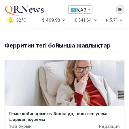
Q
RNews
ҚАЗ
32°C
$ 469.93
€ 541.64
₽ 5.71
Алматы
Ферритин тегі бойынша жаңалықтар
Мәдениет
Саясат
Технология
Экономика
Әлемде
Қоғам
Білім және Ғылым
Оқиға
Спорт
Гемоглобин қалыпты болса да, неліктен үнемі
Ауа райы
шаршап жүреміз
Денсаулық
1 ай бұрын
Редакция
Бизнес