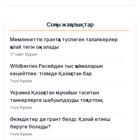
Қылмыс
Соңғы жаңалықтар
Мемлекеттік грантқа түспеген талапкерлер
қалай тегін оқи алады
17 сағат бұрын
Wildberries Ресейден тыс қоймаларын
кеңейтпек: тізімде Қазақстан бар
1 күн бұрын
Украина Қазақстан мұнайын таситын
танкерлерге шабуылдауды тоқтатпақ
1 күн бұрын
Әкімдіктер де грант бөлді: Қалай өтініш
беруге болады?
1 күн бұрын