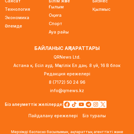
Саясат
Білім және
Бизнес
жарияланды
Ғылым
Технология
1 күн бұрын
Қылмыс
Оқиға
Экономика
Ауылға көшетін IT-мамандар мен
Спорт
Әлемде
архивистерге 10,8 млн теңгеге дейін тұрғын
Ауа райы
үй несиесі берілуі мүмкін
1 күн бұрын
БАЙЛАНЫС АҚПАРАТТАРЫ
Футболдан Қазақстан құрамасына жаңа бас
QRNews Ltd.
бапкер келеді
Астана қ. Есіл ауд. Мәңгілік Ел даң. 8 үй, 16 B блок
2 күн бұрын
Редакция ережелері
«Қазақтелекомның» екі қызметкері жұмыс
8 (7172) 50 24 96
кезінде қаза тапты
info@qrnews.kz
2 күн бұрын
Трамп АҚШ-та туғандарға автоматты түрде
Біз әлеуметтік желілерде:
азаматтық беруді шектейтін жарлықтарға қол
Пайдалану ережелері
Біз туралы
қойды
2 күн бұрын
Мерзімді баспасөз басылымын, ақпараттық агенттікті және