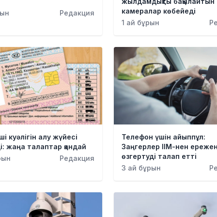
жылдамдықты бақылайтын
камералар көбейеді
рын
Редакция
1 ай бұрын
Р
ші куәлігін алу жүйесі
Телефон үшін айыппұл:
і: жаңа талаптар қандай
Заңгерлер ІІМ-нен ережен
өзгертуді талап етті
рын
Редакция
3 ай бұрын
Р