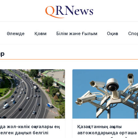
Q
RNews
Әлемде
Қоғам
Білім және Ғылым
Оқиға
Спо
ар
а жол-көлік оқиғалары ең
Қазақстанның ақылы
келген даңғыл белгілі
автожолдарында орташа