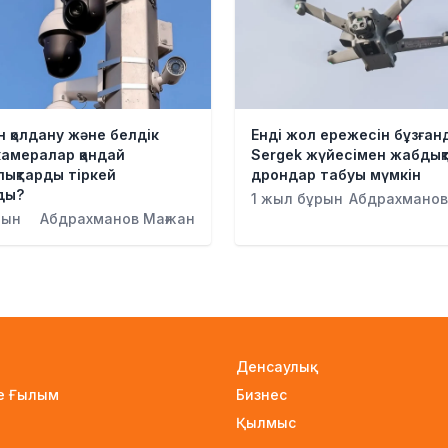
 қолдану және белдік
Енді жол ережесін бұзға
 камералар қандай
Sergek жүйесімен жабдық
ықтарды тіркей
дрондар табуы мүмкін
ды?
1 жыл бұрын
Абдрахманов
рын
Абдрахманов Мағжан
Денсаулық
не Ғылым
Бизнес
Қылмыс