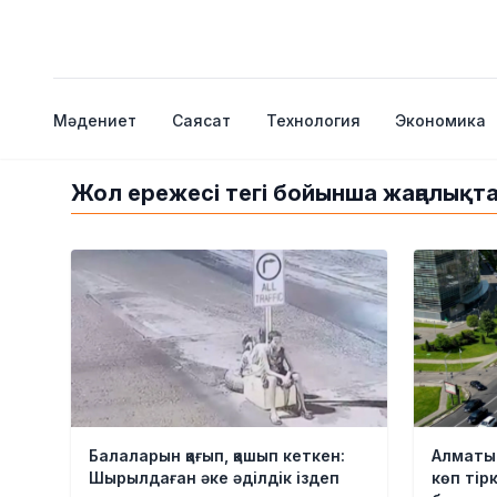
Мәдениет
Саясат
Технология
Экономика
Жол ережесі тегі бойынша жаңалықт
Балаларын қағып, қашып кеткен:
Алматыд
Шырылдаған әке әділдік іздеп
көп тір