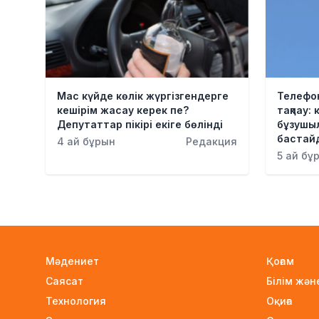
Мас күйде көлік жүргізгендерге
Телефон
кешірім жасау керек пе?
тақпау:
Депутаттар пікірі екіге бөлінді
бұзушыл
бастай
4 ай бұрын
Редакция
5 ай бұ
Мәдениет
Қоғам
Саясат
Білім жә
Технология
Оқиға