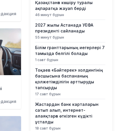
Қазақстанға көшіру туралы
ақпаратқа жауап берді
едакция
46 минут бұрын
2027 жылы Астанада УЕФА
президенті сайланады
55 минут бұрын
Білім гранттарының иегерлері 7
тамызда белгілі болады
1 сағат бұрын
Тоқаев «Бәйтерек» холдингінің
басшысына баспананың
қолжетімділігін арттыруды
тапсырды
і
17 сағат бұрын
едакция
Жастардан банк карталарын
сатып алып, интернет-
алаяқтарға өткізген күдікті
ұсталды
18 сағат бұрын