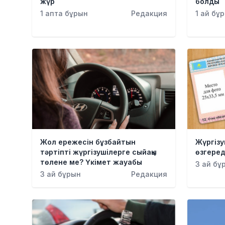
жүр
болды
1 апта бұрын
Редакция
1 ай бұ
Жол ережесін бұзбайтын
Жүргізу
тәртіпті жүргізушілерге сыйақы
өзгеред
төлене ме? Үкімет жауабы
3 ай бұ
3 ай бұрын
Редакция