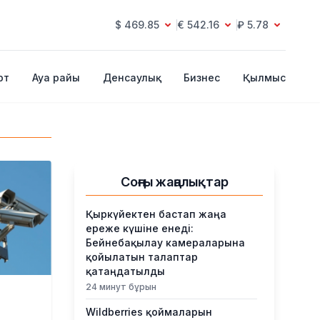
$ 469.85
€ 542.16
₽ 5.78
рт
Ауа райы
Денсаулық
Бизнес
Қылмыс
Соңғы жаңалықтар
Қыркүйектен бастап жаңа
ереже күшіне енеді:
Бейнебақылау камераларына
қойылатын талаптар
қатаңдатылды
24 минут бұрын
Wildberries қоймаларын