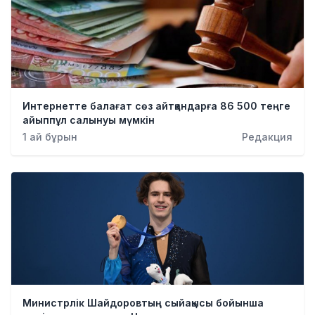
Интернетте балағат сөз айтқандарға 86 500 теңге
айыппұл салынуы мүмкін
1 ай бұрын
Редакция
Министрлік Шайдоровтың сыйақысы бойынша