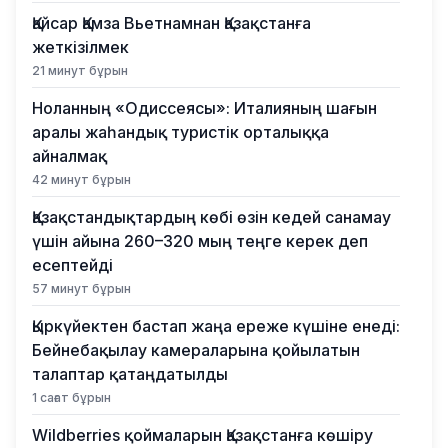
Қайсар Қамза Вьетнамнан Қазақстанға
жеткізілмек
21 минут бұрын
Ноланның «Одиссеясы»: Италияның шағын
аралы жаһандық туристік орталыққа
айналмақ
42 минут бұрын
Қазақстандықтардың көбі өзін кедей санамау
үшін айына 260–320 мың теңге керек деп
есептейді
57 минут бұрын
Қыркүйектен бастап жаңа ереже күшіне енеді:
Бейнебақылау камераларына қойылатын
талаптар қатаңдатылды
1 сағат бұрын
Wildberries қоймаларын Қазақстанға көшіру