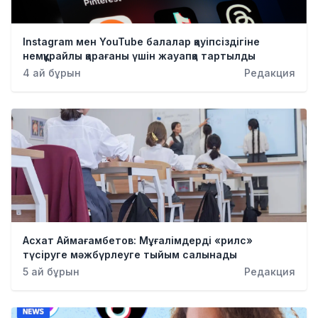
Instagram мен YouTube балалар қауіпсіздігіне
немқұрайлы қарағаны үшін жауапқа тартылды
4 ай бұрын
Редакция
Асхат Аймағамбетов: Мұғалімдерді «рилс»
түсіруге мәжбүрлеуге тыйым салынады
5 ай бұрын
Редакция