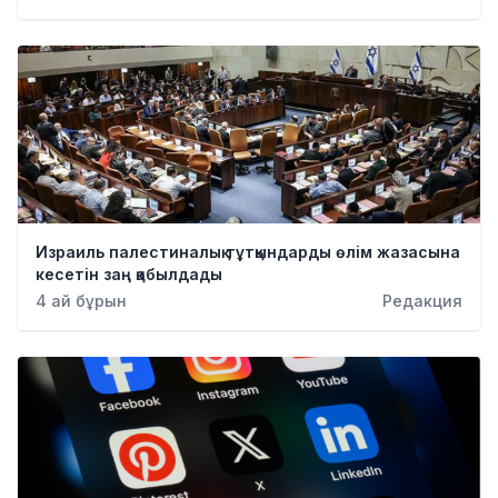
Израиль палестиналық тұтқындарды өлім жазасына
кесетін заң қабылдады
4 ай бұрын
Редакция