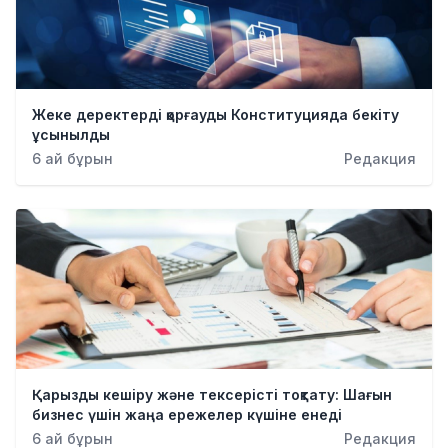
Жеке деректерді қорғауды Конституцияда бекіту
ұсынылды
6 ай бұрын
Редакция
Қарызды кешіру және тексерісті тоқтату: Шағын
бизнес үшін жаңа ережелер күшіне енеді
6 ай бұрын
Редакция