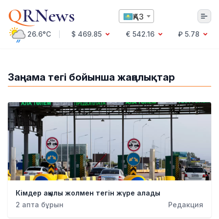
Q
RNews
ҚАЗ
26.6°C
$ 469.85
€ 542.16
₽ 5.78
Алматы
Заңнама тегі бойынша жаңалықтар
Мәдениет
Саясат
Технология
Экономика
Әлемде
Қоғам
Білім және Ғылым
Оқиға
Спорт
Кімдер ақылы жолмен тегін жүре алады
Ауа райы
2 апта бұрын
Редакция
Денсаулық
Бизнес