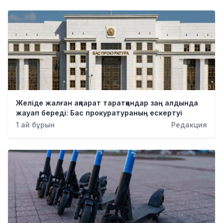
Қылмыс
Желіде жалған ақпарат таратқандар заң алдында
жауап береді: Бас прокуратураның ескертуі
1 ай бұрын
Редакция