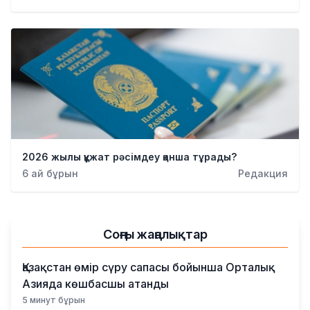
2026 жылы құжат рәсімдеу қанша тұрады?
6 ай бұрын
Редакция
Соңғы жаңалықтар
Қазақстан өмір сүру сапасы бойынша Орталық
Азияда көшбасшы атанды
5 минут бұрын