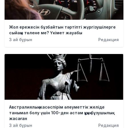
Жол ережесін бұзбайтын тәртіпті жүргізушілерге
сыйақы төлене ме? Үкімет жауабы
3 ай бұрын
Редакция
Австралиялық жасөспірім әлеуметтік желіде
танымал болу үшін 100-ден астам құқық бұзушылық
жасаған
3 ай бұрын
Редакция