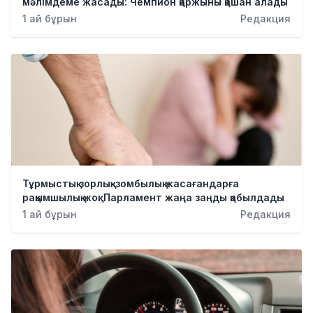
мәлімдеме жасады: Чемпион қаржыны қашан алады
1 ай бұрын
Редакция
Тұрмыстық зорлық-зомбылық жасағандарға
рақымшылық жоқ: Парламент жаңа заңды қабылдады
1 ай бұрын
Редакция