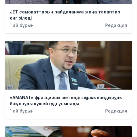
JET самокаттарын пайдалануға жаңа талаптар
енгізіледі
1 ай бұрын
Редакция
«AMANAT» фракциясы шетелдік қаржыландыруды
бақылауды күшейтуді ұсынады
1 ай бұрын
Редакция