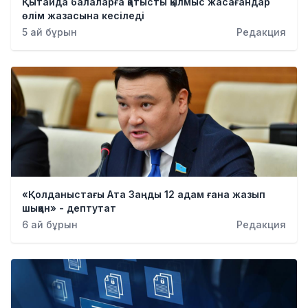
Қытайда балаларға қатысты қылмыс жасағандар
өлім жазасына кесіледі
5 ай бұрын
Редакция
«Қолданыстағы Ата Заңды 12 адам ғана жазып
шыққан» - дептутат
6 ай бұрын
Редакция