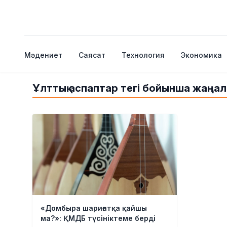
Мәдениет
Саясат
Технология
Экономика
Ұлттық аспаптар тегі бойынша жаңал
«Домбыра шариғатқа қайшы
ма?»: ҚМДБ түсініктеме берді