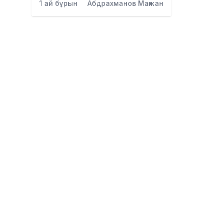
1 ай бұрын
Абдрахманов Мағжан