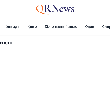
Q
RNews
Әлемде
Қоғам
Білім және Ғылым
Оқиға
Спо
ықтар