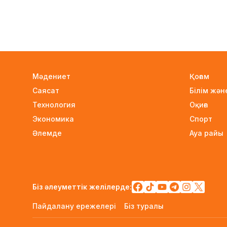
Мәдениет
Қоғам
Саясат
Білім жә
Технология
Оқиға
Экономика
Спорт
Әлемде
Ауа райы
Біз әлеуметтік желілерде:
Пайдалану ережелері
Біз туралы