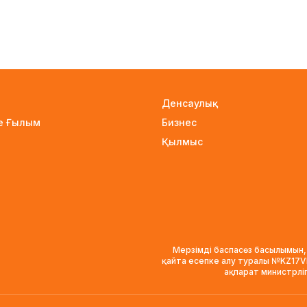
Денсаулық
не Ғылым
Бизнес
Қылмыс
Мерзімді баспасөз басылымын,
қайта есепке алу туралы №KZ17
ақпарат министрлі