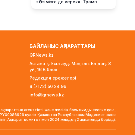
«Өзімізге де керек»: Трамп
Украинаға қару жеткізу туралы
айтты
2 сағат бұрын
Алматыда ірі көлемде
синтетикалық есірткі
тасымалдаған күдікті ұсталды
БАЙЛАНЫС АҚПАРАТТАРЫ
2 сағат бұрын
QRNews.kz
ERG-дегі мемлекеттің 40 пайыз
Астана қ. Есіл ауд. Мәңгілік Ел даң. 8
үлесі «Самұрық-Қазынаға» өтті
үй, 16 B блок
2 сағат бұрын
Редакция ережелері
Канье Уэст концерті
8 (7172) 50 24 96
қарсаңында алаяқтар жалған
info@qrnews.kz
билет сата бастаған
3 сағат бұрын
 ақпараттық агенттікті және желілік басылымды есепке қою,
Қазақстанда алғаш рет
VPY00086926 куәлік Қазақстан Республикасы Мәдениет және
жолаушы мінген аэротакси
гінің Ақпарат комитетімен 2024 жылдың 2 ақпанында берілді.
көкке көтерілді
22 сағат бұрын