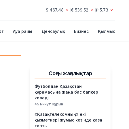
$ 467.48
€ 539.52
₽ 5.73
рт
Ауа райы
Денсаулық
Бизнес
Қылмыс
Соңғы жаңалықтар
Футболдан Қазақстан
құрамасына жаңа бас бапкер
келеді
45 минут бұрын
«Қазақтелекомның» екі
қызметкері жұмыс кезінде қаза
тапты