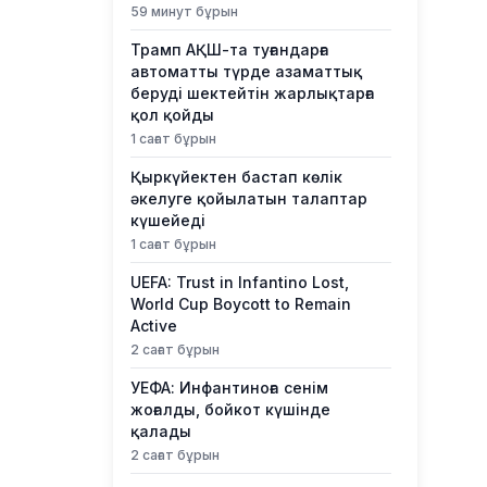
59 минут бұрын
Трамп АҚШ-та туғандарға
автоматты түрде азаматтық
беруді шектейтін жарлықтарға
қол қойды
1 сағат бұрын
Қыркүйектен бастап көлік
әкелуге қойылатын талаптар
күшейеді
1 сағат бұрын
UEFA: Trust in Infantino Lost,
World Cup Boycott to Remain
Active
2 сағат бұрын
УЕФА: Инфантиноға сенім
жоғалды, бойкот күшінде
қалады
2 сағат бұрын