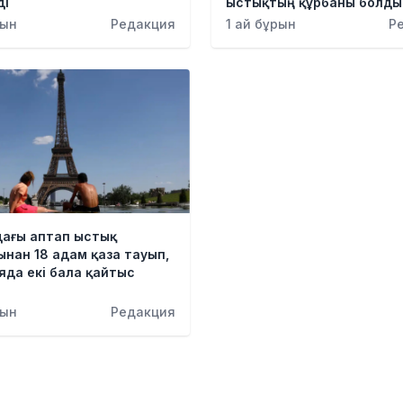
ді
ыстықтың құрбаны болды
рын
Редакция
1 ай бұрын
Р
дағы аптап ыстық
нан 18 адам қаза тауып,
да екі бала қайтыс
рын
Редакция