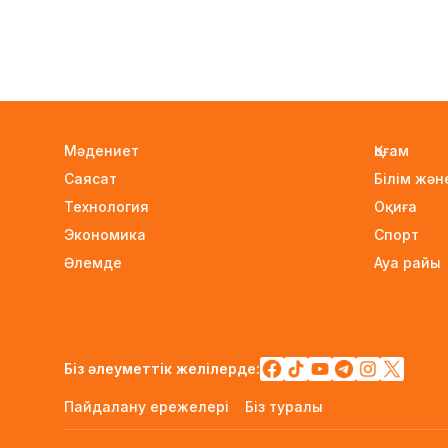
Мәдениет
Қоғам
Саясат
Білім жә
Технология
Оқиға
Экономика
Спорт
Әлемде
Ауа райы
Біз әлеуметтік желілерде:
Пайдалану ережелері
Біз туралы