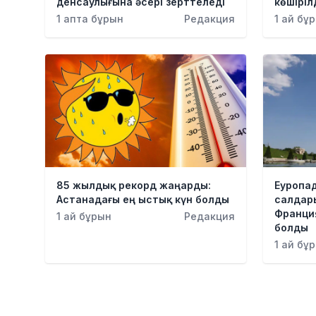
денсаулығына әсері зерттеледі
көшіріл
1 апта бұрын
Редакция
1 ай бұ
85 жылдық рекорд жаңарды:
Еуропа
Астанадағы ең ыстық күн болды
салдары
Франция
1 ай бұрын
Редакция
болды
1 ай бұ