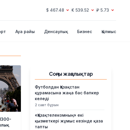
$ 467.48
€ 539.52
₽ 5.73
орт
Ауа райы
Денсаулық
Бизнес
Қылмыс
Соңғы жаңалықтар
Футболдан Қазақстан
құрамасына жаңа бас бапкер
келеді
2 сағат бұрын
«Қазақтелекомның» екі
1300-
қызметкері жұмыс кезінде қаза
ялық
тапты