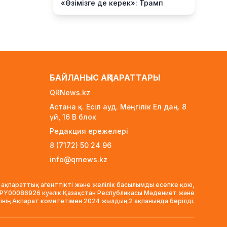
«Өзімізге де керек»: Трамп
Украинаға қару жеткізу туралы
айтты
3 сағат бұрын
Алматыда ірі көлемде
синтетикалық есірткі
тасымалдаған күдікті ұсталды
БАЙЛАНЫС АҚПАРАТТАРЫ
4 сағат бұрын
QRNews.kz
ERG-дегі мемлекеттің 40 пайыз
Астана қ. Есіл ауд. Мәңгілік Ел даң. 8
үлесі «Самұрық-Қазынаға» өтті
үй, 16 B блок
4 сағат бұрын
Редакция ережелері
Канье Уэст концерті
8 (7172) 50 24 96
қарсаңында алаяқтар жалған
info@qrnews.kz
билет сата бастаған
4 сағат бұрын
 ақпараттық агенттікті және желілік басылымды есепке қою,
Қазақстанда алғаш рет жолаушы
VPY00086926 куәлік Қазақстан Республикасы Мәдениет және
мінген аэротакси көкке
гінің Ақпарат комитетімен 2024 жылдың 2 ақпанында берілді.
көтерілді
23 сағат бұрын