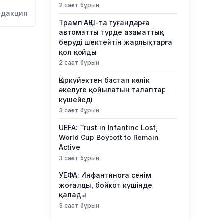
2 сағат бұрын
едакция
Трамп АҚШ-та туғандарға
автоматты түрде азаматтық
беруді шектейтін жарлықтарға
қол қойды
2 сағат бұрын
Қыркүйектен бастап көлік
әкелуге қойылатын талаптар
күшейеді
3 сағат бұрын
UEFA: Trust in Infantino Lost,
World Cup Boycott to Remain
Active
3 сағат бұрын
УЕФА: Инфантиноға сенім
жоғалды, бойкот күшінде
қалады
3 сағат бұрын