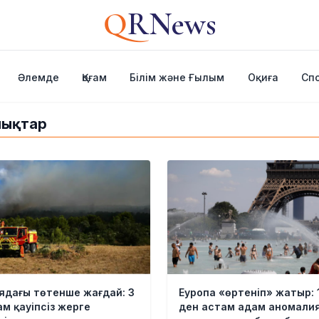
Q
RNews
Әлемде
Қоғам
Білім және Ғылым
Оқиға
Сп
алықтар
ядағы төтенше жағдай: 3
Еуропа «өртеніп» жатыр: 
м қауіпсіз жерге
ден астам адам аномали