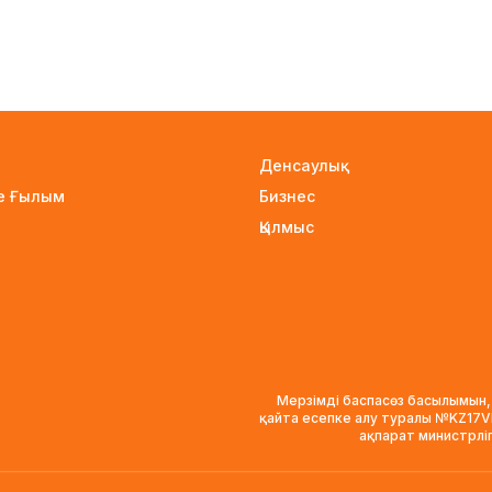
Денсаулық
не Ғылым
Бизнес
Қылмыс
Мерзімді баспасөз басылымын,
қайта есепке алу туралы №KZ17
ақпарат министрлі