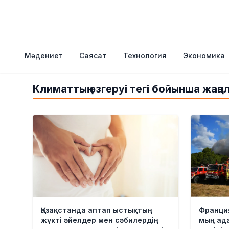
Мәдениет
Саясат
Технология
Экономика
Климаттың өзгеруі тегі бойынша жаң
Қазақстанда аптап ыстықтың
Франци
жүкті әйелдер мен сәбилердің
мың ада