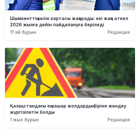
Шымкенттің көлік картасы жаңарады: екі жаңа өткел
2026 жылға дейін пайдалануға беріледі
11 ай бұрын
Редакция
Қазақстандағы ең нашар жолдардың біріне жөндеу
жүргізілетін болды
1 жыл бұрын
Редакция