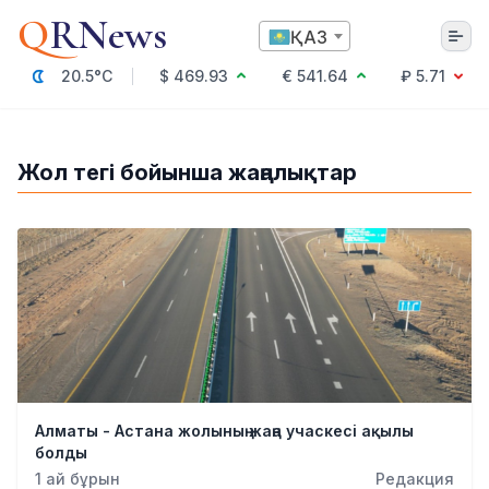
Q
RNews
ҚАЗ
20.5°C
$ 469.93
€ 541.64
₽ 5.71
Алматы
Жол тегі бойынша жаңалықтар
Мәдениет
Саясат
Технология
Экономика
Әлемде
Қоғам
Білім және Ғылым
Оқиға
Спорт
Алматы - Астана жолының жаңа учаскесі ақылы
Ауа райы
болды
Денсаулық
1 ай бұрын
Редакция
Бизнес