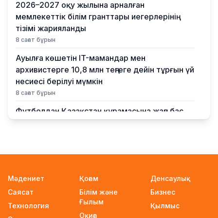
2026–2027 оқу жылына арналған
мемлекеттік білім гранттары иегерлерінің
тізімі жарияланды
8 сағат бұрын
Ауылға көшетін IT-мамандар мен
архивистерге 10,8 млн теңгеге дейін тұрғын үй
несиесі берілуі мүмкін
8 сағат бұрын
Футболдан Қазақстан құрамасына жаңа бас
бапкер келеді
11 сағат бұрын
«Қазақтелекомның» екі қызметкері жұмыс
кезінде қаза тапты
12 сағат бұрын
Мәдениет
Қоғам
Денсаулық
Саясат
Білім және
Бизнес
Трамп АҚШ-та туғандарға автоматты түрде
Ғылым
азаматтық беруді шектейтін жарлықтарға
Технология
Қылмыс
Оқиға
қол қойды