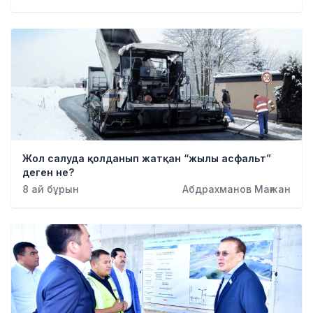
Қылмыс
Жол салуда қолданып жатқан “жылы асфальт”
деген не?
8 ай бұрын
Абдрахманов Мағжан