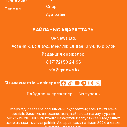
Экономика
12 сағат бұрын
Спорт
Әлемде
Ауа райы
Қыркүйектен бастап көлік әкелуге
қойылатын талаптар күшейеді
БАЙЛАНЫС АҚПАРАТТАРЫ
12 сағат бұрын
QRNews Ltd.
УЕФА: Инфантиноға сенім жоғалды, бойкот
Астана қ. Есіл ауд. Мәңгілік Ел даң. 8 үй, 16 B блок
күшінде қалады
Редакция ережелері
13 сағат бұрын
8 (7172) 50 24 96
«Өзімізге де керек»: Трамп Украинаға қару
info@qrnews.kz
жеткізу туралы айтты
13 сағат бұрын
Біз әлеуметтік желілерде:
Алматыда ірі көлемде синтетикалық есірткі
Пайдалану ережелері
Біз туралы
тасымалдаған күдікті ұсталды
13 сағат бұрын
Мерзімді баспасөз басылымын, ақпараттық агенттікті және
ERG-дегі мемлекеттің 40 пайыз үлесі
желілік басылымды есепке қою, қайта есепке алу туралы
№KZ17VPY00086926 куәлік Қазақстан Республикасы Мәдениет
«Самұрық-Қазынаға» өтті
және ақпарат министрлігінің Ақпарат комитетімен 2024 жылдың
14 сағат бұрын