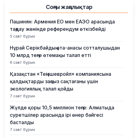
Соңғы жаңалықтар
Пашинян: Армения ЕО мен ЕАЭО арасында
таңдау жөнінде референдум өткізбейді
5 сағат бұрын
Нұрай Серікбайдың ата-анасы сотталушыдан
10 млрд теңге өтемақы талап етті
6 сағат бұрын
Қазақстан «Теңізшевройл» компаниясына
қалдықтарды заңсыз сақтағаны үшін
экологиялық талап қойды
7 сағат бұрын
Жүлде қоры 10,5 миллион теңге: Алматыда
суретшілер арасында ірі өнер бәйгесі
басталды
7 сағат бұрын