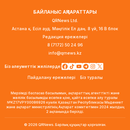
қалдықтарды заңсыз сақтағаны үшін
экологиялық талап қойды
БАЙЛАНЫС АҚПАРАТТАРЫ
2 күн бұрын
QRNews Ltd.
Жүлде қоры 10,5 миллион теңге: Алматыда
Астана қ. Есіл ауд. Мәңгілік Ел даң. 8 үй, 16 B блок
суретшілер арасында ірі өнер бәйгесі
Редакция ережелері
басталды
8 (7172) 50 24 96
2 күн бұрын
info@qrnews.kz
2026–2027 оқу жылына арналған
мемлекеттік білім гранттары иегерлерінің
Біз әлеуметтік желілерде:
тізімі жарияланды
Пайдалану ережелері
Біз туралы
2 күн бұрын
Ауылға көшетін IT-мамандар мен
Мерзімді баспасөз басылымын, ақпараттық агенттікті және
архивистерге 10,8 млн теңгеге дейін тұрғын
желілік басылымды есепке қою, қайта есепке алу туралы
№KZ17VPY00086926 куәлік Қазақстан Республикасы Мәдениет
үй несиесі берілуі мүмкін
және ақпарат министрлігінің Ақпарат комитетімен 2024 жылдың
2 күн бұрын
2 ақпанында берілді.
Футболдан Қазақстан құрамасына жаңа бас
© 2026 QRNews. Барлық құқықтар қорғалған.
бапкер келеді