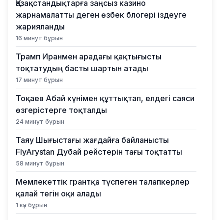
Қазақстандықтарға заңсыз казино
жарнамалатты деген өзбек блогері іздеуге
жарияланды
16 минут бұрын
Трамп Иранмен арадағы қақтығысты
тоқтатудың басты шартын атады
17 минут бұрын
Тоқаев Абай күнімен құттықтап, елдегі саяси
өзгерістерге тоқталды
24 минут бұрын
Таяу Шығыстағы жағдайға байланысты
FlyArystan Дубай рейстерін тағы тоқтатты
58 минут бұрын
Мемлекеттік грантқа түспеген талапкерлер
қалай тегін оқи алады
1 күн бұрын