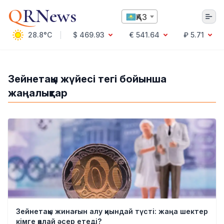
Q
RNews
ҚАЗ
28.8°C
$ 469.93
€ 541.64
₽ 5.71
Алматы
Зейнетақы жүйесі тегі бойынша
жаңалықтар
Мәдениет
Саясат
Технология
Экономика
Әлемде
Қоғам
Білім және Ғылым
Оқиға
Спорт
Ауа райы
Зейнетақы жинағын алу қиындай түсті: жаңа шектер
Денсаулық
кімге қалай әсер етеді?
Бизнес