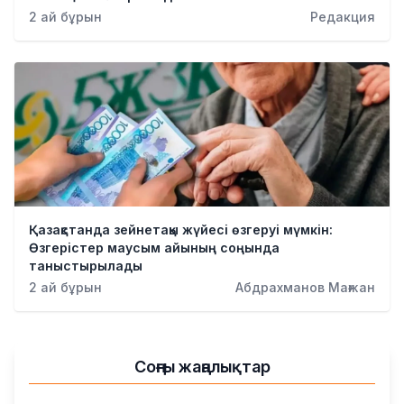
Қылмыс
2 ай бұрын
Редакция
Қазақстанда зейнетақы жүйесі өзгеруі мүмкін:
Өзгерістер маусым айының соңында
таныстырылады
2 ай бұрын
Абдрахманов Мағжан
Соңғы жаңалықтар