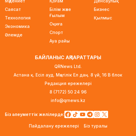
Мәдениет
Қоғам
Денсаулық
білім гранттары иегерлерінің тізімі
Саясат
Білім және
Бизнес
жарияланды
Ғылым
Технология
2 күн бұрын
Қылмыс
Оқиға
Экономика
Ауылға көшетін IT-мамандар мен
Спорт
Әлемде
архивистерге 10,8 млн теңгеге дейін тұрғын
Ауа райы
үй несиесі берілуі мүмкін
2 күн бұрын
БАЙЛАНЫС АҚПАРАТТАРЫ
Футболдан Қазақстан құрамасына жаңа бас
QRNews Ltd.
бапкер келеді
Астана қ. Есіл ауд. Мәңгілік Ел даң. 8 үй, 16 B блок
2 күн бұрын
Редакция ережелері
«Қазақтелекомның» екі қызметкері жұмыс
8 (7172) 50 24 96
кезінде қаза тапты
info@qrnews.kz
2 күн бұрын
Трамп АҚШ-та туғандарға автоматты түрде
Біз әлеуметтік желілерде:
азаматтық беруді шектейтін жарлықтарға қол
Пайдалану ережелері
Біз туралы
қойды
2 күн бұрын