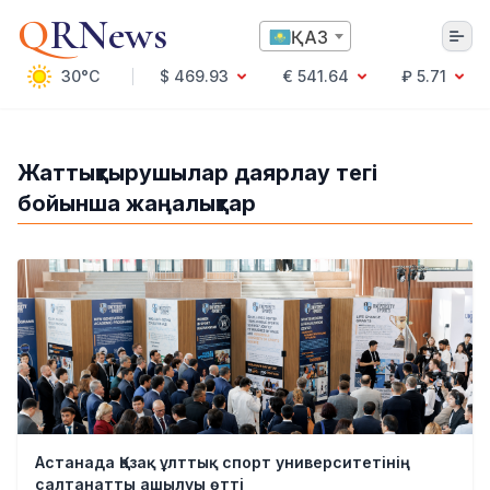
Q
RNews
ҚАЗ
30°C
$ 469.93
€ 541.64
₽ 5.71
Алматы
Жаттықтырушылар даярлау тегі
бойынша жаңалықтар
Мәдениет
Саясат
Технология
Экономика
Әлемде
Қоғам
Білім және Ғылым
Оқиға
Спорт
Ауа райы
Астанада Қазақ ұлттық спорт университетінің
Денсаулық
салтанатты ашылуы өтті
Бизнес