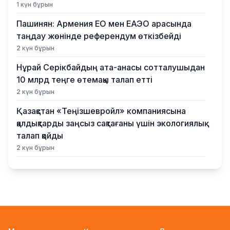
1 күн бұрын
Пашинян: Армения ЕО мен ЕАЭО арасында
таңдау жөнінде референдум өткізбейді
2 күн бұрын
Нұрай Серікбайдың ата-анасы сотталушыдан
10 млрд теңге өтемақы талап етті
2 күн бұрын
Қазақстан «Теңізшевройл» компаниясына
қалдықтарды заңсыз сақтағаны үшін экологиялық
талап қойды
2 күн бұрын
Жүлде қоры 10,5 миллион теңге: Алматыда
суретшілер арасында ірі өнер бәйгесі
басталды
2 күн бұрын
2026–2027 оқу жылына арналған мемлекеттік