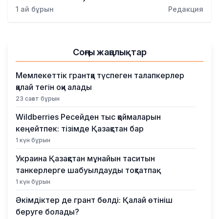
Қылмыс
1 ай бұрын
Редакция
Соңғы жаңалықтар
Мемлекеттік грантқа түспеген талапкерлер
қалай тегін оқи алады
23 сағат бұрын
Wildberries Ресейден тыс қоймаларын
кеңейтпек: тізімде Қазақстан бар
1 күн бұрын
Украина Қазақстан мұнайын таситын
танкерлерге шабуылдауды тоқтатпақ
1 күн бұрын
Әкімдіктер де грант бөлді: Қалай өтініш
беруге болады?