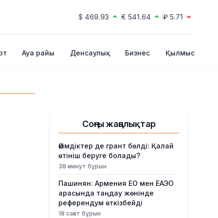
$ 469.93
€ 541.64
₽ 5.71
рт
Ауа райы
Денсаулық
Бизнес
Қылмыс
Соңғы жаңалықтар
Әкімдіктер де грант бөлді: Қалай
өтініш беруге болады?
38 минут бұрын
Пашинян: Армения ЕО мен ЕАЭО
арасында таңдау жөнінде
референдум өткізбейді
18 сағат бұрын