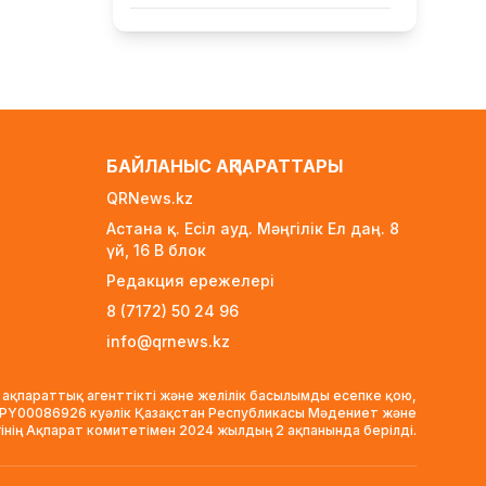
Ауылға көшетін IT-мамандар
мен архивистерге 10,8 млн
теңгеге дейін тұрғын үй несиесі
берілуі мүмкін
21 сағат бұрын
Футболдан Қазақстан
БАЙЛАНЫС АҚПАРАТТАРЫ
құрамасына жаңа бас бапкер
QRNews.kz
келеді
1 күн бұрын
Астана қ. Есіл ауд. Мәңгілік Ел даң. 8
үй, 16 B блок
«Қазақтелекомның» екі
Редакция ережелері
қызметкері жұмыс кезінде қаза
тапты
8 (7172) 50 24 96
1 күн бұрын
info@qrnews.kz
Трамп АҚШ-та туғандарға
автоматты түрде азаматтық
 ақпараттық агенттікті және желілік басылымды есепке қою,
беруді шектейтін жарлықтарға
VPY00086926 куәлік Қазақстан Республикасы Мәдениет және
қол қойды
гінің Ақпарат комитетімен 2024 жылдың 2 ақпанында берілді.
1 күн бұрын