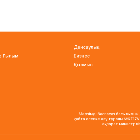
Денсаулық
не Ғылым
Бизнес
Қылмыс
Мерзімді баспасөз басылымын,
қайта есепке алу туралы №KZ17
ақпарат министрлі