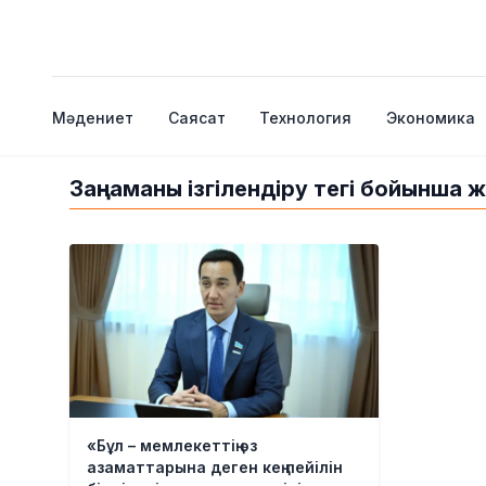
Мәдениет
Саясат
Технология
Экономика
Заңнаманы ізгілендіру тегі бойынша 
«Бұл – мемлекеттің өз
азаматтарына деген кең пейілін