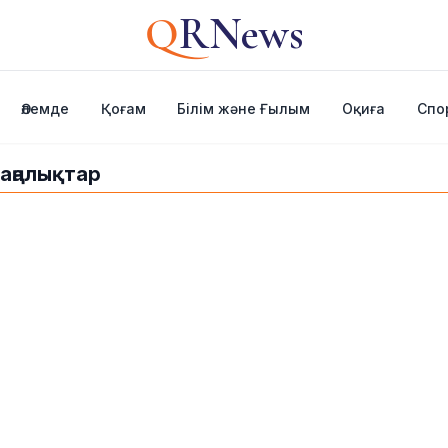
Q
RNews
Әлемде
Қоғам
Білім және Ғылым
Оқиға
Спо
жаңалықтар