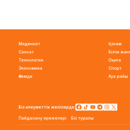
Мәдениет
Қоғам
Саясат
Білім жә
Технология
Оқиға
Экономика
Спорт
Әлемде
Ауа райы
Біз әлеуметтік желілерде:
Пайдалану ережелері
Біз туралы