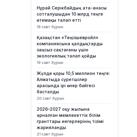
Нұрай Серікбайдың ата-анасы
сотталушыдан 10 млрд теңге
өтемақы талап етті
18 сағат бұрын
Қазақстан «Теңізшевройл»
компаниясына қалдықтарды
заңсыз сақтағаны үшін
экологиялық талап қойды
19 сағат бұрын
Жүлде қоры 10,5 миллион теңге:
Алматыда суретшілер
арасында ірі өнер бәйгесі
басталды
20 сағат бұрын
2026–2027 оқу жылына
арналған мемлекеттік білім
гранттары иегерлерінің тізімі
жарияланды
21 сағат бұрын