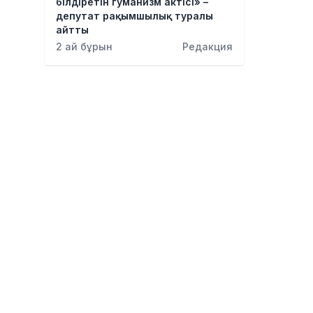
білдіретін гуманизм актісі» –
депутат рақымшылық туралы
айтты
2 ай бұрын
Редакция