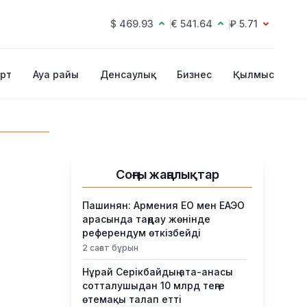
$ 469.93
€ 541.64
₽ 5.71
рт
Ауа райы
Денсаулық
Бизнес
Қылмыс
Соңғы жаңалықтар
Пашинян: Армения ЕО мен ЕАЭО
арасында таңдау жөнінде
референдум өткізбейді
2 сағат бұрын
Нұрай Серікбайдың ата-анасы
сотталушыдан 10 млрд теңге
өтемақы талап етті