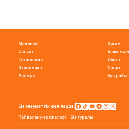
Мәдениет
Қоғам
Саясат
Білім жә
Технология
Оқиға
Экономика
Спорт
Әлемде
Ауа райы
Біз әлеуметтік желілерде:
Пайдалану ережелері
Біз туралы