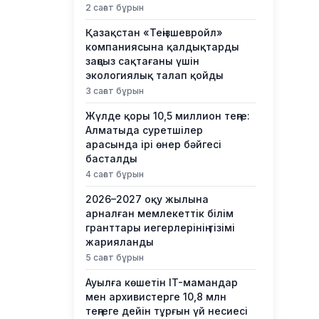
2 сағат бұрын
Қазақстан «Теңізшевройл»
компаниясына қалдықтарды
заңсыз сақтағаны үшін
экологиялық талап қойды
3 сағат бұрын
Жүлде қоры 10,5 миллион теңге:
Алматыда суретшілер
арасында ірі өнер бәйгесі
басталды
4 сағат бұрын
2026–2027 оқу жылына
арналған мемлекеттік білім
гранттары иегерлерінің тізімі
жарияланды
5 сағат бұрын
Ауылға көшетін IT-мамандар
мен архивистерге 10,8 млн
теңгеге дейін тұрғын үй несиесі