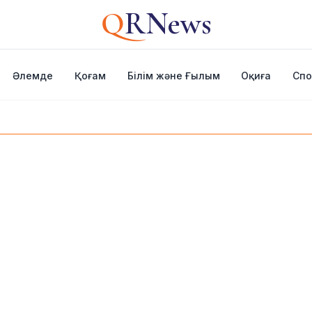
Q
RNews
Әлемде
Қоғам
Білім және Ғылым
Оқиға
Спо