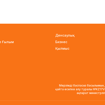
Денсаулық
не Ғылым
Бизнес
Қылмыс
Мерзімді баспасөз басылымын,
қайта есепке алу туралы №KZ17
ақпарат министрлі