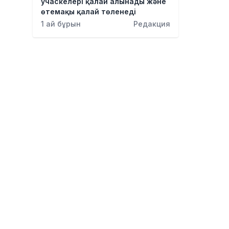
учаскелері қалай алынады және
өтемақы қалай төленеді
1 ай бұрын
Редакция