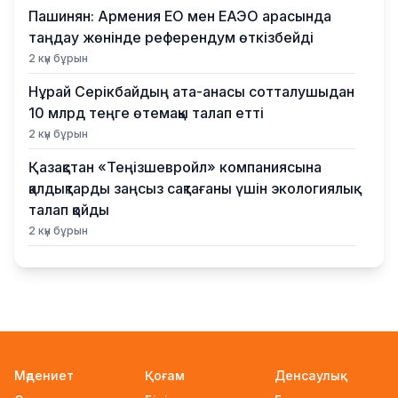
Пашинян: Армения ЕО мен ЕАЭО арасында
таңдау жөнінде референдум өткізбейді
2 күн бұрын
Нұрай Серікбайдың ата-анасы сотталушыдан
10 млрд теңге өтемақы талап етті
2 күн бұрын
Қазақстан «Теңізшевройл» компаниясына
қалдықтарды заңсыз сақтағаны үшін экологиялық
талап қойды
2 күн бұрын
Жүлде қоры 10,5 миллион теңге: Алматыда
суретшілер арасында ірі өнер бәйгесі
басталды
2 күн бұрын
2026–2027 оқу жылына арналған мемлекеттік
Мәдениет
Қоғам
Денсаулық
білім гранттары иегерлерінің тізімі