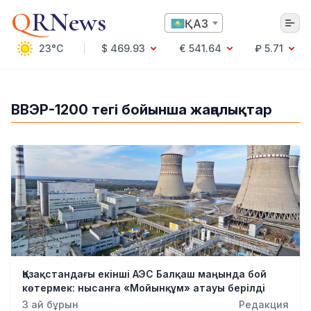
Q
RNews
ҚАЗ
23°C
$ 469.93
€ 541.64
₽ 5.71
Алматы
ВВЭР-1200 тегі бойынша жаңалықтар
Мәдениет
Саясат
Технология
Экономика
Әлемде
Қоғам
Білім және Ғылым
Оқиға
Спорт
Қазақстандағы екінші АЭС Балқаш маңында бой
Ауа райы
көтермек: нысанға «Мойынқұм» атауы берілді
Денсаулық
3 ай бұрын
Редакция
Бизнес