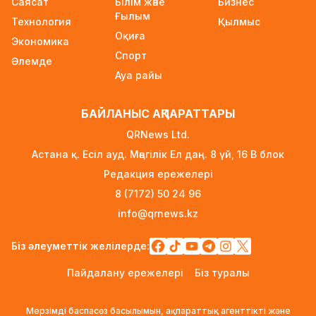
Саясат
Білім және
Бизнес
жарияланды
Ғылым
Технология
2 күн бұрын
Қылмыс
Оқиға
Экономика
Ауылға көшетін IT-мамандар мен
Спорт
Әлемде
архивистерге 10,8 млн теңгеге дейін тұрғын
Ауа райы
үй несиесі берілуі мүмкін
2 күн бұрын
БАЙЛАНЫС АҚПАРАТТАРЫ
Футболдан Қазақстан құрамасына жаңа бас
QRNews Ltd.
бапкер келеді
Астана қ. Есіл ауд. Мәңгілік Ел даң. 8 үй, 16 B блок
2 күн бұрын
Редакция ережелері
«Қазақтелекомның» екі қызметкері жұмыс
8 (7172) 50 24 96
кезінде қаза тапты
info@qrnews.kz
2 күн бұрын
Трамп АҚШ-та туғандарға автоматты түрде
Біз әлеуметтік желілерде:
азаматтық беруді шектейтін жарлықтарға қол
Пайдалану ережелері
Біз туралы
қойды
2 күн бұрын
Мерзімді баспасөз басылымын, ақпараттық агенттікті және