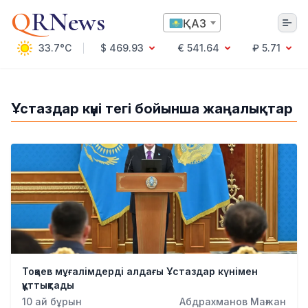
Q
RNews
ҚАЗ
33.7°C
$ 469.93
€ 541.64
₽ 5.71
Алматы
Ұстаздар күні тегі бойынша жаңалықтар
Мәдениет
Саясат
Технология
Экономика
Әлемде
Қоғам
Білім және Ғылым
Оқиға
Спорт
Тоқаев мұғалімдерді алдағы Ұстаздар күнімен
Ауа райы
құттықтады
Денсаулық
10 ай бұрын
Абдрахманов Мағжан
Бизнес