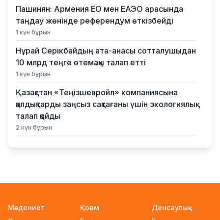
Пашинян: Армения ЕО мен ЕАЭО арасында
таңдау жөнінде референдум өткізбейді
1 күн бұрын
Нұрай Серікбайдың ата-анасы сотталушыдан
10 млрд теңге өтемақы талап етті
1 күн бұрын
Қазақстан «Теңізшевройл» компаниясына
қалдықтарды заңсыз сақтағаны үшін экологиялық
талап қойды
2 күн бұрын
Жүлде қоры 10,5 миллион теңге: Алматыда
суретшілер арасында ірі өнер бәйгесі
басталды
2 күн бұрын
2026–2027 оқу жылына арналған мемлекеттік
Мәдениет
Қоғам
Денсаулық
білім гранттары иегерлерінің тізімі