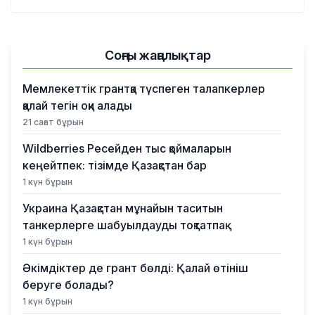
Қылмыс
Соңғы жаңалықтар
Мемлекеттік грантқа түспеген талапкерлер
қалай тегін оқи алады
21 сағат бұрын
Wildberries Ресейден тыс қоймаларын
кеңейтпек: тізімде Қазақстан бар
1 күн бұрын
Украина Қазақстан мұнайын таситын
танкерлерге шабуылдауды тоқтатпақ
1 күн бұрын
Әкімдіктер де грант бөлді: Қалай өтініш
беруге болады?
1 күн бұрын