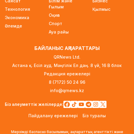
Саясат
Білім және
Бизнес
жарияланды
Ғылым
Технология
2 күн бұрын
Қылмыс
Оқиға
Экономика
Ауылға көшетін IT-мамандар мен
Спорт
Әлемде
архивистерге 10,8 млн теңгеге дейін тұрғын
Ауа райы
үй несиесі берілуі мүмкін
2 күн бұрын
БАЙЛАНЫС АҚПАРАТТАРЫ
Футболдан Қазақстан құрамасына жаңа бас
QRNews Ltd.
бапкер келеді
Астана қ. Есіл ауд. Мәңгілік Ел даң. 8 үй, 16 B блок
2 күн бұрын
Редакция ережелері
«Қазақтелекомның» екі қызметкері жұмыс
8 (7172) 50 24 96
кезінде қаза тапты
info@qrnews.kz
2 күн бұрын
Трамп АҚШ-та туғандарға автоматты түрде
Біз әлеуметтік желілерде:
азаматтық беруді шектейтін жарлықтарға қол
Пайдалану ережелері
Біз туралы
қойды
2 күн бұрын
Мерзімді баспасөз басылымын, ақпараттық агенттікті және