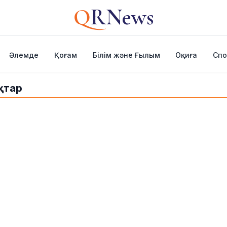
Q
RNews
Әлемде
Қоғам
Білім және Ғылым
Оқиға
Спо
қтар