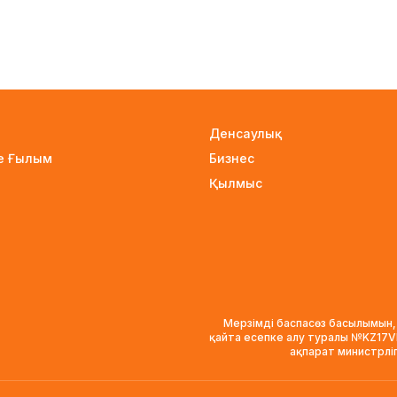
Денсаулық
не Ғылым
Бизнес
Қылмыс
Мерзімді баспасөз басылымын,
қайта есепке алу туралы №KZ17
ақпарат министрлі