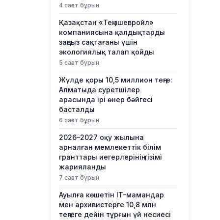
4 сағат бұрын
Қазақстан «Теңізшевройл»
компаниясына қалдықтарды
заңсыз сақтағаны үшін
экологиялық талап қойды
5 сағат бұрын
Жүлде қоры 10,5 миллион теңге:
Алматыда суретшілер
арасында ірі өнер бәйгесі
басталды
6 сағат бұрын
2026–2027 оқу жылына
арналған мемлекеттік білім
гранттары иегерлерінің тізімі
жарияланды
7 сағат бұрын
Ауылға көшетін IT-мамандар
мен архивистерге 10,8 млн
теңгеге дейін тұрғын үй несиесі