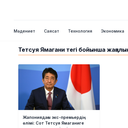
Мәдениет
Саясат
Технология
Экономика
Тетсуя Ямагани тегі бойынша жаңалы
Жапониядағы экс-премьердің
өлімі: Сот Тетсуя Ямаганиге