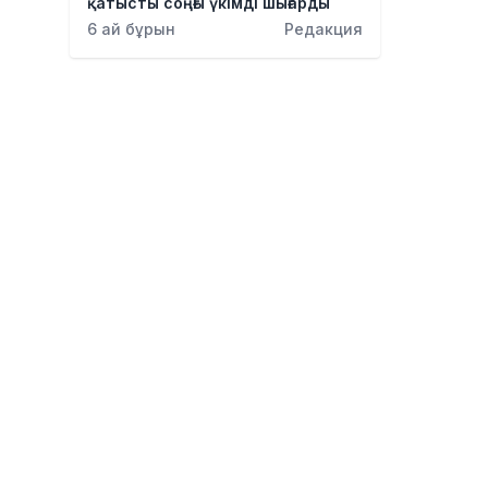
қатысты соңғы үкімді шығарды
6 ай бұрын
Редакция