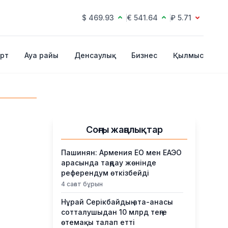
$ 469.93
€ 541.64
₽ 5.71
рт
Ауа райы
Денсаулық
Бизнес
Қылмыс
Соңғы жаңалықтар
Пашинян: Армения ЕО мен ЕАЭО
арасында таңдау жөнінде
референдум өткізбейді
4 сағат бұрын
Нұрай Серікбайдың ата-анасы
сотталушыдан 10 млрд теңге
өтемақы талап етті