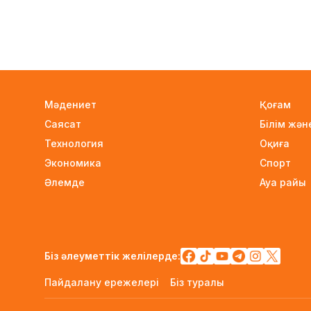
Мәдениет
Қоғам
Саясат
Білім жә
Технология
Оқиға
Экономика
Спорт
Әлемде
Ауа райы
Біз әлеуметтік желілерде:
Пайдалану ережелері
Біз туралы