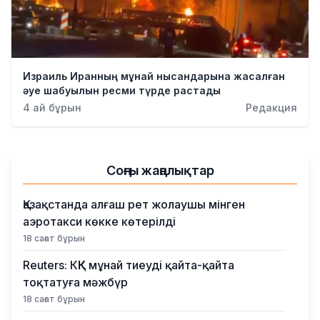
Израиль Иранның мұнай нысандарына жасалған
әуе шабуылын ресми түрде растады
4 ай бұрын
Редакция
Соңғы жаңалықтар
Қазақстанда алғаш рет жолаушы мінген
аэротакси көкке көтерілді
18 сағат бұрын
Reuters: КҚК мұнай тиеуді қайта-қайта
тоқтатуға мәжбүр
18 сағат бұрын