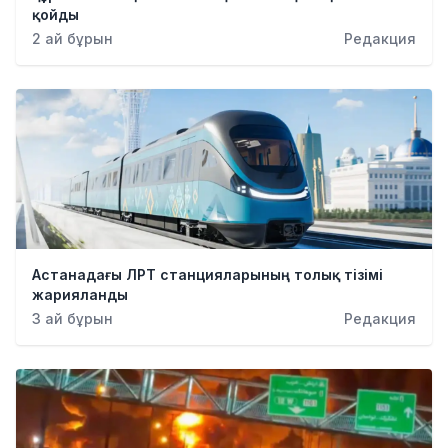
қойды
Қылмыс
2 ай бұрын
Редакция
Астанадағы ЛРТ станцияларының толық тізімі
жарияланды
3 ай бұрын
Редакция