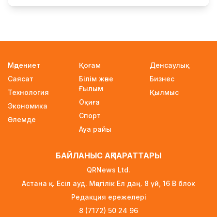
Қыркүйектен бастап жаңа ереже күшіне енеді:
Бейнебақылау камераларына қойылатын
талаптар қатаңдатылды
22 сағат бұрын
Мәдениет
Қоғам
Денсаулық
Wildberries қоймаларын Қазақстанға көшіру
Саясат
Білім және
Бизнес
туралы ақпаратқа жауап берді
Ғылым
Технология
23 сағат бұрын
Қылмыс
Оқиға
Экономика
2027 жылы Астанада УЕФА президенті
Спорт
Әлемде
сайланады
Ауа райы
23 сағат бұрын
Білім гранттарының иегерлері 7 тамызда
БАЙЛАНЫС АҚПАРАТТАРЫ
белгілі болады
QRNews Ltd.
23 сағат бұрын
Астана қ. Есіл ауд. Мәңгілік Ел даң. 8 үй, 16 B блок
Тоқаев «Бәйтерек» холдингінің басшысына
Редакция ережелері
баспананың қолжетімділігін арттыруды
8 (7172) 50 24 96
тапсырды