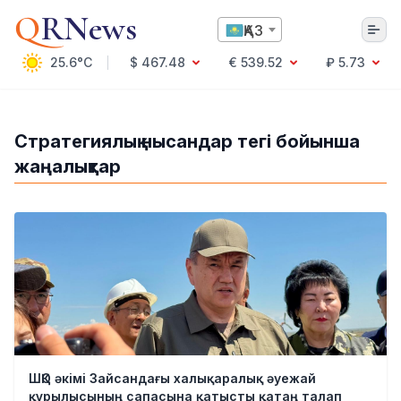
Q
RNews
ҚАЗ
25.6°C
$ 467.48
€ 539.52
₽ 5.73
Алматы
Стратегиялық нысандар тегі бойынша
жаңалықтар
Мәдениет
Саясат
Технология
Экономика
Әлемде
Қоғам
Білім және Ғылым
Оқиға
Спорт
Ауа райы
ШҚО әкімі Зайсандағы халықаралық әуежай
Денсаулық
құрылысының сапасына қатысты қатаң талап
Бизнес