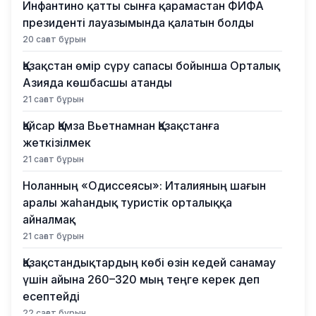
Инфантино қатты сынға қарамастан ФИФА
президенті лауазымында қалатын болды
20 сағат бұрын
Қазақстан өмір сүру сапасы бойынша Орталық
Азияда көшбасшы атанды
21 сағат бұрын
Қайсар Қамза Вьетнамнан Қазақстанға
жеткізілмек
21 сағат бұрын
Ноланның «Одиссеясы»: Италияның шағын
аралы жаһандық туристік орталыққа
айналмақ
21 сағат бұрын
Қазақстандықтардың көбі өзін кедей санамау
үшін айына 260–320 мың теңге керек деп
есептейді
22 сағат бұрын