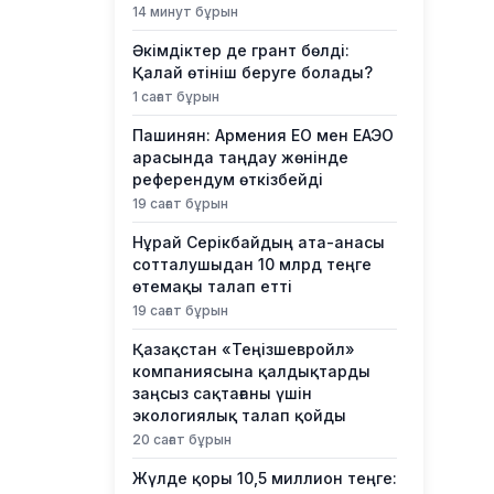
14 минут бұрын
Әкімдіктер де грант бөлді:
Қалай өтініш беруге болады?
1 сағат бұрын
Пашинян: Армения ЕО мен ЕАЭО
арасында таңдау жөнінде
референдум өткізбейді
19 сағат бұрын
Нұрай Серікбайдың ата-анасы
сотталушыдан 10 млрд теңге
өтемақы талап етті
19 сағат бұрын
Қазақстан «Теңізшевройл»
компаниясына қалдықтарды
заңсыз сақтағаны үшін
экологиялық талап қойды
20 сағат бұрын
Жүлде қоры 10,5 миллион теңге: