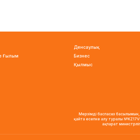
Денсаулық
не Ғылым
Бизнес
Қылмыс
Мерзімді баспасөз басылымын,
қайта есепке алу туралы №KZ17
ақпарат министрлі