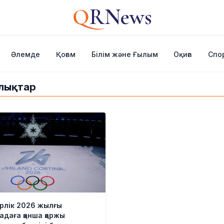
Q
RNews
Әлемде
Қоғам
Білім және Ғылым
Оқиға
Спо
алықтар
рлік 2026 жылғы
даға қанша қаржы