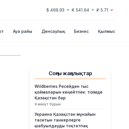
$ 469.93
€ 541.64
₽ 5.71
рт
Ауа райы
Денсаулық
Бизнес
Қылмыс
Соңғы жаңалықтар
Wildberries Ресейден тыс
қоймаларын кеңейтпек: тізімде
Қазақстан бар
9 минут бұрын
Украина Қазақстан мұнайын
таситын танкерлерге
шабуылдауды тоқтатпақ