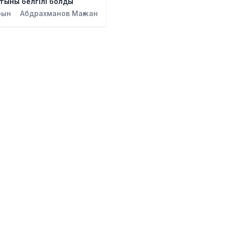
тыны белгілі болды
рын
Абдрахманов Мағжан