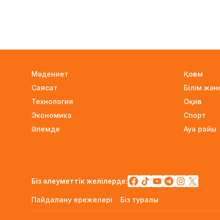
Мәдениет
Қоғам
Саясат
Білім жә
Технология
Оқиға
Экономика
Спорт
Әлемде
Ауа райы
Біз әлеуметтік желілерде:
Пайдалану ережелері
Біз туралы