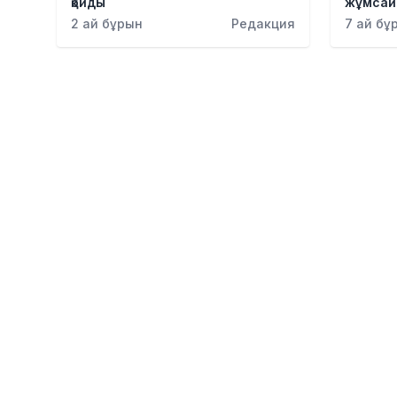
қойды
жұмсай
2 ай бұрын
Редакция
7 ай бұ