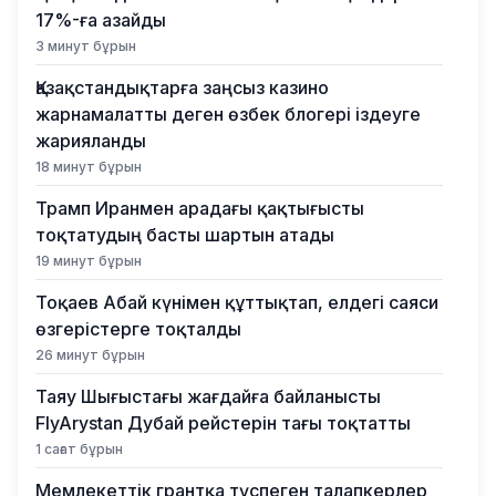
17%-ға азайды
3 минут бұрын
Қазақстандықтарға заңсыз казино
жарнамалатты деген өзбек блогері іздеуге
жарияланды
18 минут бұрын
Трамп Иранмен арадағы қақтығысты
тоқтатудың басты шартын атады
19 минут бұрын
Тоқаев Абай күнімен құттықтап, елдегі саяси
өзгерістерге тоқталды
26 минут бұрын
Таяу Шығыстағы жағдайға байланысты
FlyArystan Дубай рейстерін тағы тоқтатты
1 сағат бұрын
Мемлекеттік грантқа түспеген талапкерлер