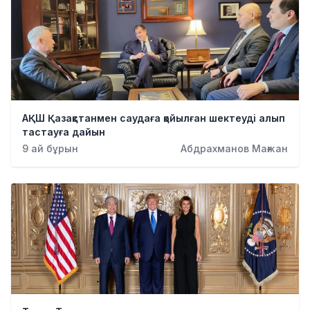
АҚШ Қазақстанмен саудаға қойылған шектеуді алып
тастауға дайын
9 ай бұрын
Абдрахманов Мағжан