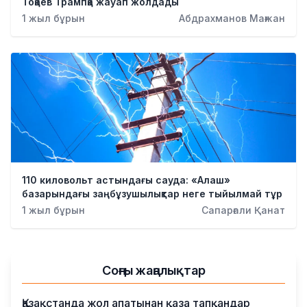
Тоқаев Трампқа жауап жолдады
1 жыл бұрын
Абдрахманов Мағжан
110 киловольт астындағы сауда: «Алаш»
базарындағы заңбұзушылықтар неге тыйылмай тұр
1 жыл бұрын
Сапарғали Қанат
Соңғы жаңалықтар
Қазақстанда жол апатынан қаза тапқандар