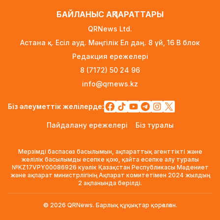
2 күн бұрын
БАЙЛАНЫС АҚПАРАТТАРЫ
Қазақстан «Теңізшевройл» компаниясына
QRNews Ltd.
қалдықтарды заңсыз сақтағаны үшін
Астана қ. Есіл ауд. Мәңгілік Ел даң. 8 үй, 16 B блок
экологиялық талап қойды
Редакция ережелері
2 күн бұрын
8 (7172) 50 24 96
Жүлде қоры 10,5 миллион теңге: Алматыда
info@qrnews.kz
суретшілер арасында ірі өнер бәйгесі
басталды
Біз әлеуметтік желілерде:
2 күн бұрын
Пайдалану ережелері
Біз туралы
2026–2027 оқу жылына арналған
мемлекеттік білім гранттары иегерлерінің
Мерзімді баспасөз басылымын, ақпараттық агенттікті және
тізімі жарияланды
желілік басылымды есепке қою, қайта есепке алу туралы
№KZ17VPY00086926 куәлік Қазақстан Республикасы Мәдениет
2 күн бұрын
және ақпарат министрлігінің Ақпарат комитетімен 2024 жылдың
2 ақпанында берілді.
Ауылға көшетін IT-мамандар мен
архивистерге 10,8 млн теңгеге дейін тұрғын
© 2026 QRNews. Барлық құқықтар қорғалған.
үй несиесі берілуі мүмкін