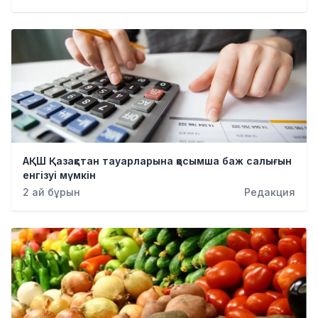
Қылмыс
АҚШ Қазақстан тауарларына қосымша баж салығын
енгізуі мүмкін
2 ай бұрын
Редакция