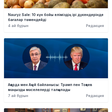
Nauryz Sale: 10 күн бойы еліміздің ірі дүкендерінде
бағалар төмендейді
4 ай бұрын
Редакция
Ақорда мен Ақ үй байланысы: Трамп пен Тоқаев
маңызды мәселелерді талқылады
7 ай бұрын
Редакция