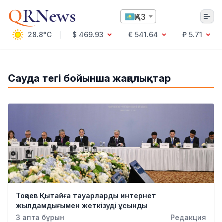
Q
RNews
ҚАЗ
28.8°C
$ 469.93
€ 541.64
₽ 5.71
Алматы
Сауда тегі бойынша жаңалықтар
Мәдениет
Саясат
Технология
Экономика
Әлемде
Қоғам
Білім және Ғылым
Оқиға
Спорт
Тоқаев Қытайға тауарларды интернет
Ауа райы
жылдамдығымен жеткізуді ұсынды
Денсаулық
3 апта бұрын
Редакция
Бизнес