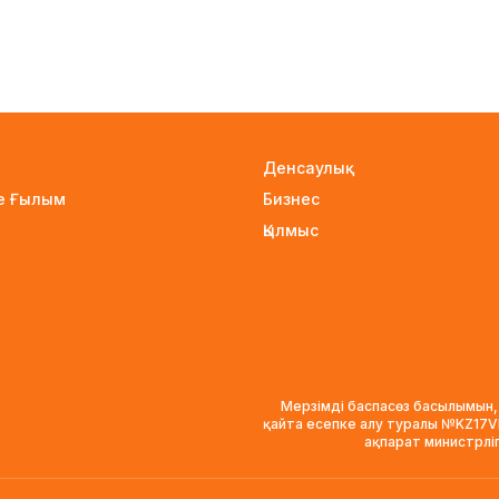
Денсаулық
не Ғылым
Бизнес
Қылмыс
Мерзімді баспасөз басылымын,
қайта есепке алу туралы №KZ17
ақпарат министрлі