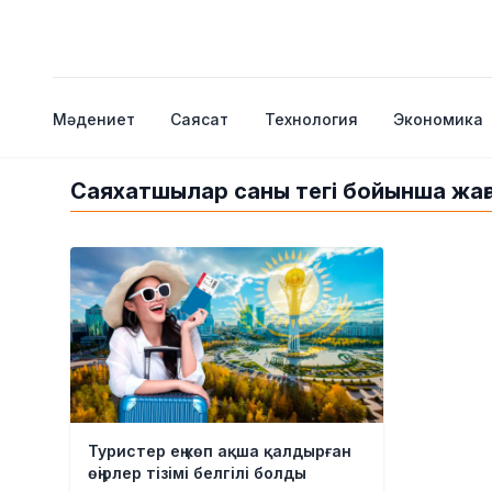
Мәдениет
Саясат
Технология
Экономика
Саяхатшылар саны тегі бойынша жаң
Туристер ең көп ақша қалдырған
өңірлер тізімі белгілі болды