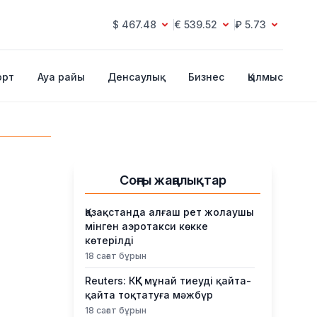
$ 467.48
€ 539.52
₽ 5.73
орт
Ауа райы
Денсаулық
Бизнес
Қылмыс
Соңғы жаңалықтар
Қазақстанда алғаш рет жолаушы
мінген аэротакси көкке
көтерілді
18 сағат бұрын
Reuters: КҚК мұнай тиеуді қайта-
қайта тоқтатуға мәжбүр
18 сағат бұрын