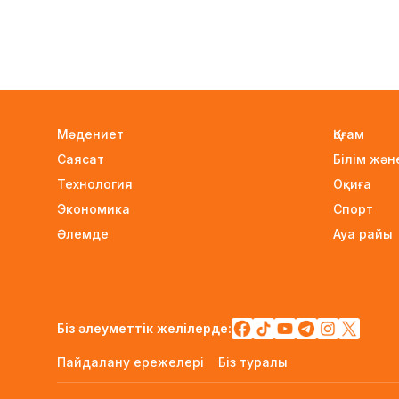
Мәдениет
Қоғам
Саясат
Білім жә
Технология
Оқиға
Экономика
Спорт
Әлемде
Ауа райы
Біз әлеуметтік желілерде:
Пайдалану ережелері
Біз туралы