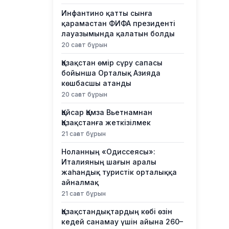
Инфантино қатты сынға
қарамастан ФИФА президенті
лауазымында қалатын болды
20 сағат бұрын
Қазақстан өмір сүру сапасы
бойынша Орталық Азияда
көшбасшы атанды
20 сағат бұрын
Қайсар Қамза Вьетнамнан
Қазақстанға жеткізілмек
21 сағат бұрын
Ноланның «Одиссеясы»:
Италияның шағын аралы
жаһандық туристік орталыққа
айналмақ
21 сағат бұрын
Қазақстандықтардың көбі өзін
кедей санамау үшін айына 260–