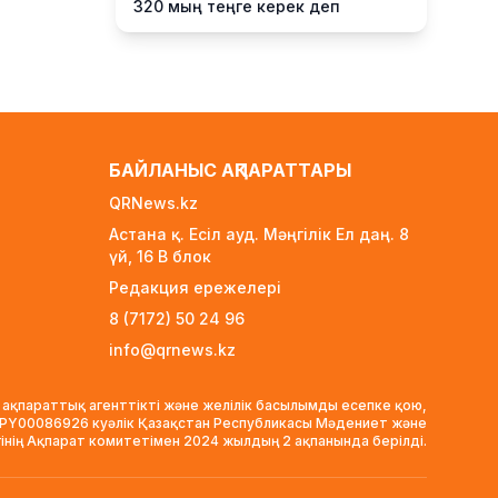
320 мың теңге керек деп
есептейді
21 сағат бұрын
Қыркүйектен бастап жаңа ереже
күшіне енеді: Бейнебақылау
камераларына қойылатын
талаптар қатаңдатылды
БАЙЛАНЫС АҚПАРАТТАРЫ
22 сағат бұрын
QRNews.kz
Wildberries қоймаларын
Астана қ. Есіл ауд. Мәңгілік Ел даң. 8
Қазақстанға көшіру туралы
үй, 16 B блок
ақпаратқа жауап берді
Редакция ережелері
22 сағат бұрын
8 (7172) 50 24 96
2027 жылы Астанада УЕФА
info@qrnews.kz
президенті сайланады
22 сағат бұрын
 ақпараттық агенттікті және желілік басылымды есепке қою,
Білім гранттарының иегерлері 7
VPY00086926 куәлік Қазақстан Республикасы Мәдениет және
тамызда белгілі болады
гінің Ақпарат комитетімен 2024 жылдың 2 ақпанында берілді.
23 сағат бұрын