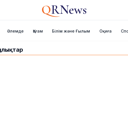
Q
RNews
Әлемде
Қоғам
Білім және Ғылым
Оқиға
Сп
алықтар