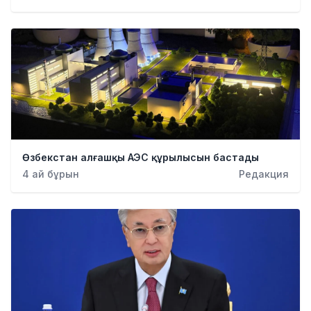
Қылмыс
Өзбекстан алғашқы АЭС құрылысын бастады
4 ай бұрын
Редакция