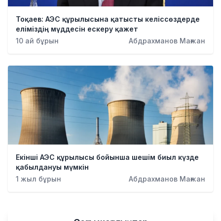
Тоқаев: АЭС құрылысына қатысты келіссөздерде
еліміздің мүддесін ескеру қажет
10 ай бұрын
Абдрахманов Мағжан
Екінші АЭС құрылысы бойынша шешім биыл күзде
қабылдануы мүмкін
1 жыл бұрын
Абдрахманов Мағжан