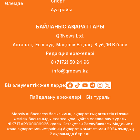
Спорт
Әлемде
Wildberries Ресейден тыс қоймаларын
Ауа райы
кеңейтпек: тізімде Қазақстан бар
2 күн бұрын
БАЙЛАНЫС АҚПАРАТТАРЫ
Украина Қазақстан мұнайын таситын
QRNews Ltd.
танкерлерге шабуылдауды тоқтатпақ
Астана қ. Есіл ауд. Мәңгілік Ел даң. 8 үй, 16 B блок
2 күн бұрын
Редакция ережелері
Әкімдіктер де грант бөлді: Қалай өтініш
8 (7172) 50 24 96
беруге болады?
info@qrnews.kz
2 күн бұрын
Біз әлеуметтік желілерде:
Пашинян: Армения ЕО мен ЕАЭО арасында
таңдау жөнінде референдум өткізбейді
Пайдалану ережелері
Біз туралы
2 күн бұрын
Мерзімді баспасөз басылымын, ақпараттық агенттікті және
Нұрай Серікбайдың ата-анасы сотталушыдан
желілік басылымды есепке қою, қайта есепке алу туралы
10 млрд теңге өтемақы талап етті
№KZ17VPY00086926 куәлік Қазақстан Республикасы Мәдениет
және ақпарат министрлігінің Ақпарат комитетімен 2024 жылдың
2 күн бұрын
2 ақпанында берілді.