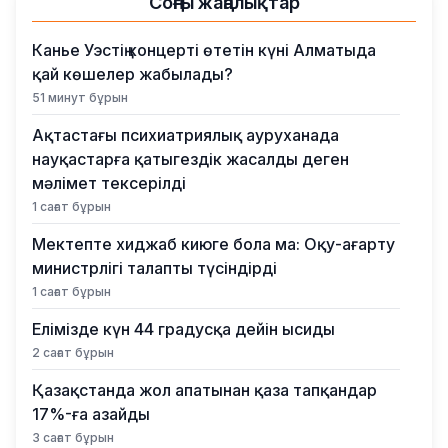
Соңғы жаңалықтар
Канье Уэстің концерті өтетін күні Алматыда
қай көшелер жабылады?
51 минут бұрын
Ақтастағы психиатриялық ауруханада
науқастарға қатыгездік жасалды деген
мәлімет тексерілді
1 сағат бұрын
Мектепте хиджаб киюге бола ма: Оқу-ағарту
министрлігі талапты түсіндірді
1 сағат бұрын
Елімізде күн 44 градусқа дейін ысиды
2 сағат бұрын
Қазақстанда жол апатынан қаза тапқандар
17%-ға азайды
3 сағат бұрын