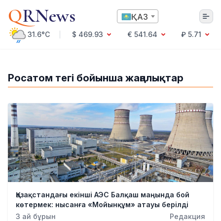
Q
RNews
ҚАЗ
31.6°C
$ 469.93
€ 541.64
₽ 5.71
Алматы
Росатом тегі бойынша жаңалықтар
Мәдениет
Саясат
Технология
Экономика
Әлемде
Қоғам
Білім және Ғылым
Оқиға
Спорт
Қазақстандағы екінші АЭС Балқаш маңында бой
Ауа райы
көтермек: нысанға «Мойынқұм» атауы берілді
Денсаулық
3 ай бұрын
Редакция
Бизнес