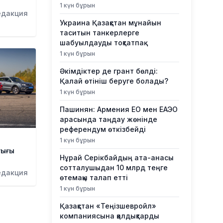
1 күн бұрын
едакция
Украина Қазақстан мұнайын
таситын танкерлерге
шабуылдауды тоқтатпақ
1 күн бұрын
Әкімдіктер де грант бөлді:
Қалай өтініш беруге болады?
1 күн бұрын
Пашинян: Армения ЕО мен ЕАЭО
арасында таңдау жөнінде
референдум өткізбейді
1 күн бұрын
уығы
Нұрай Серікбайдың ата-анасы
сотталушыдан 10 млрд теңге
едакция
өтемақы талап етті
1 күн бұрын
Қазақстан «Теңізшевройл»
компаниясына қалдықтарды