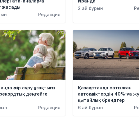
лері ата-аналарға
Иранда
у жасады
2 ай бұрын
Р
рын
Редакция
анда өмір сүру ұзақтығы
Қазақстанда сатылған
 рекордтық деңгейге
автокөліктердің 40%-ға ж
қытайлық брендтер
рын
Редакция
6 ай бұрын
Р