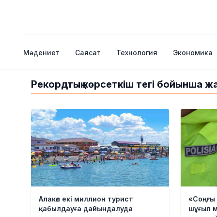
Мәдениет
Саясат
Технология
Экономика
Рекордтық көрсеткіш тегі бойынша ж
Алакөл екі миллион турист
«Соңғы
қабылдауға дайындалуда
шұғыл 