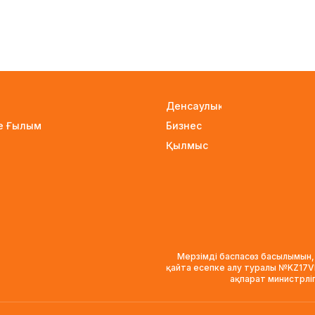
Денсаулық
не Ғылым
Бизнес
Қылмыс
Мерзімді баспасөз басылымын,
қайта есепке алу туралы №KZ17
ақпарат министрлі