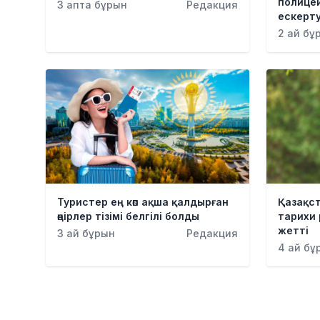
полицей
3 апта бұрын
Редакция
ескерт
2 ай бұ
Туристер ең көп ақша қалдырған
Қазақст
өңірлер тізімі белгілі болды
тарихи
жетті
3 ай бұрын
Редакция
4 ай бұ