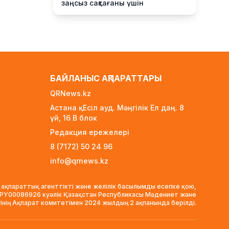
заңсыз сақтағаны үшін
экологиялық талап қойды
1 күн бұрын
Жүлде қоры 10,5 миллион теңге:
Алматыда суретшілер
арасында ірі өнер бәйгесі
басталды
БАЙЛАНЫС АҚПАРАТТАРЫ
1 күн бұрын
QRNews.kz
2026–2027 оқу жылына арналған
Астана қ. Есіл ауд. Мәңгілік Ел даң. 8
мемлекеттік білім гранттары
үй, 16 B блок
иегерлерінің тізімі жарияланды
Редакция ережелері
1 күн бұрын
8 (7172) 50 24 96
Ауылға көшетін IT-мамандар
info@qrnews.kz
мен архивистерге 10,8 млн
теңгеге дейін тұрғын үй несиесі
берілуі мүмкін
 ақпараттық агенттікті және желілік басылымды есепке қою,
1 күн бұрын
VPY00086926 куәлік Қазақстан Республикасы Мәдениет және
гінің Ақпарат комитетімен 2024 жылдың 2 ақпанында берілді.
Футболдан Қазақстан
құрамасына жаңа бас бапкер