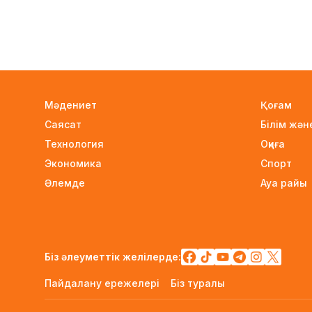
Мәдениет
Қоғам
Саясат
Білім жә
Технология
Оқиға
Экономика
Спорт
Әлемде
Ауа райы
Біз әлеуметтік желілерде:
Пайдалану ережелері
Біз туралы