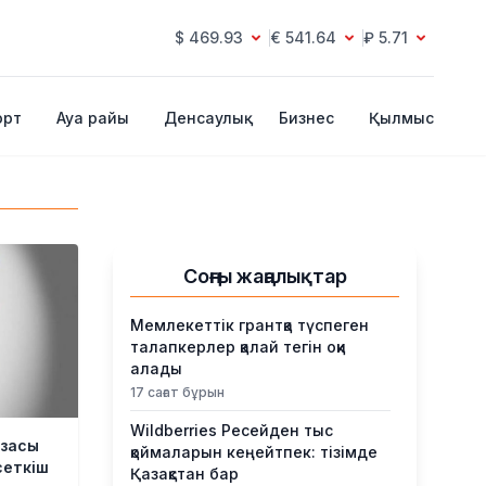
$ 469.93
€ 541.64
₽ 5.71
орт
Ауа райы
Денсаулық
Бизнес
Қылмыс
Соңғы жаңалықтар
Мемлекеттік грантқа түспеген
талапкерлер қалай тегін оқи
алады
17 сағат бұрын
Wildberries Ресейден тыс
азасы
қоймаларын кеңейтпек: тізімде
сеткіш
Қазақстан бар