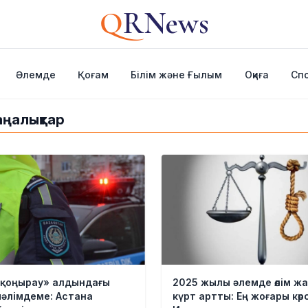
Q
RNews
Әлемде
Қоғам
Білім және Ғылым
Оқиға
Сп
аңалықтар
 қоңырау» алдындағы
2025 жылы әлемде өлім ж
мәлімдеме: Астана
күрт артты: Ең жоғары көр