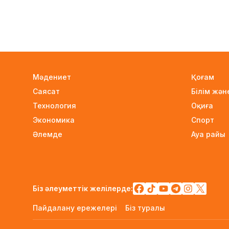
Мәдениет
Қоғам
Саясат
Білім жә
Технология
Оқиға
Экономика
Спорт
Әлемде
Ауа райы
Біз әлеуметтік желілерде:
Пайдалану ережелері
Біз туралы