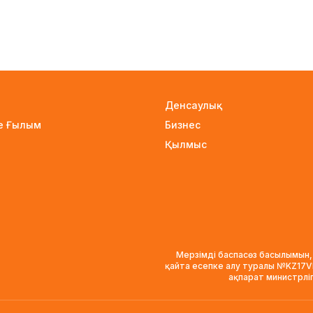
Денсаулық
не Ғылым
Бизнес
Қылмыс
Мерзімді баспасөз басылымын,
қайта есепке алу туралы №KZ17
ақпарат министрлі