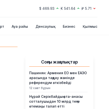
$ 469.93
€ 541.64
₽ 5.71
рт
Ауа райы
Денсаулық
Бизнес
Қылмыс
Соңғы жаңалықтар
Пашинян: Армения ЕО мен ЕАЭО
арасында таңдау жөнінде
референдум өткізбейді
12 сағат бұрын
Нұрай Серікбайдың ата-анасы
сотталушыдан 10 млрд теңге
өтемақы талап етті