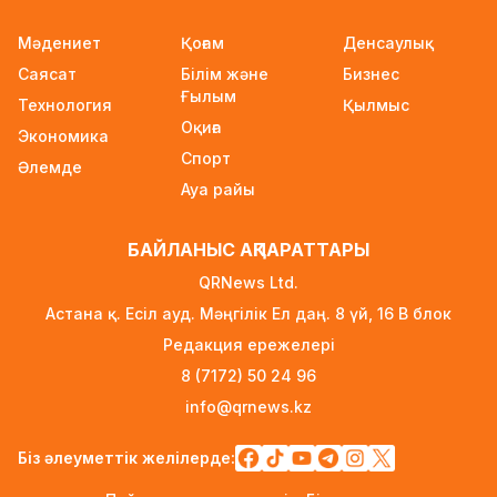
23 сағат бұрын
Мәдениет
Қоғам
Денсаулық
Ауылға көшетін IT-мамандар мен
Саясат
Білім және
Бизнес
архивистерге 10,8 млн теңгеге дейін тұрғын
Ғылым
үй несиесі берілуі мүмкін
Технология
Қылмыс
Оқиға
23 сағат бұрын
Экономика
Спорт
Әлемде
Футболдан Қазақстан құрамасына жаңа бас
Ауа райы
бапкер келеді
1 күн бұрын
БАЙЛАНЫС АҚПАРАТТАРЫ
«Қазақтелекомның» екі қызметкері жұмыс
QRNews Ltd.
кезінде қаза тапты
Астана қ. Есіл ауд. Мәңгілік Ел даң. 8 үй, 16 B блок
1 күн бұрын
Редакция ережелері
Трамп АҚШ-та туғандарға автоматты түрде
8 (7172) 50 24 96
азаматтық беруді шектейтін жарлықтарға қол
info@qrnews.kz
қойды
1 күн бұрын
Біз әлеуметтік желілерде:
Қыркүйектен бастап көлік әкелуге қойылатын