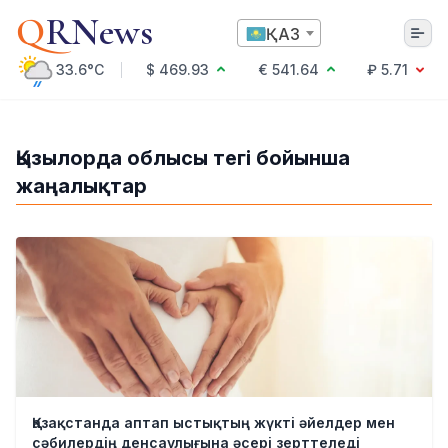
Q
RNews
ҚАЗ
33.6°C
$ 469.93
€ 541.64
₽ 5.71
Алматы
Қызылорда облысы тегі бойынша
жаңалықтар
Мәдениет
Саясат
Технология
Экономика
Әлемде
Қоғам
Білім және Ғылым
Оқиға
Спорт
Ауа райы
Қазақстанда аптап ыстықтың жүкті әйелдер мен
Денсаулық
сәбилердің денсаулығына әсері зерттеледі
Бизнес