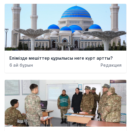
Елімізде мешіттер құрылысы неге күрт артты?
6 ай бұрын
Редакция