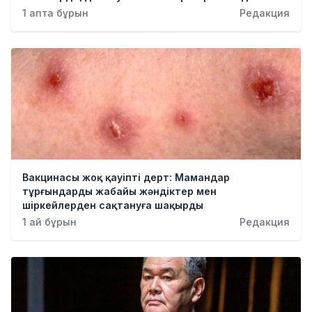
Қылмыс
1 апта бұрын
Редакция
Вакцинасы жоқ қауіпті дерт: Мамандар
тұрғындарды жабайы жәндіктер мен
шіркейлерден сақтануға шақырды
1 ай бұрын
Редакция