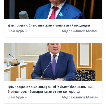
Қызылорда облысына жаңа әкім тағайындалды
3 ай бұрын
Абдрахманов Мағжан
Қызылорда облысының әкімі Үкімет басшысының
бірінші орынбасары қызметіне көтерілді
3 ай бұрын
Абдрахманов Мағжан