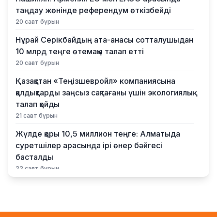
таңдау жөнінде референдум өткізбейді
20 сағат бұрын
Нұрай Серікбайдың ата-анасы сотталушыдан
10 млрд теңге өтемақы талап етті
20 сағат бұрын
Қазақстан «Теңізшевройл» компаниясына
қалдықтарды заңсыз сақтағаны үшін экологиялық
талап қойды
21 сағат бұрын
Жүлде қоры 10,5 миллион теңге: Алматыда
суретшілер арасында ірі өнер бәйгесі
басталды
22 сағат бұрын
2026–2027 оқу жылына арналған мемлекеттік
білім гранттары иегерлерінің тізімі
жарияланды