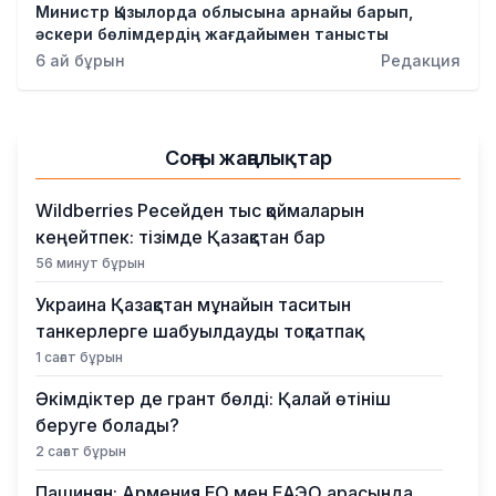
Министр Қызылорда облысына арнайы барып,
әскери бөлімдердің жағдайымен танысты
6 ай бұрын
Редакция
Соңғы жаңалықтар
Wildberries Ресейден тыс қоймаларын
кеңейтпек: тізімде Қазақстан бар
56 минут бұрын
Украина Қазақстан мұнайын таситын
танкерлерге шабуылдауды тоқтатпақ
1 сағат бұрын
Әкімдіктер де грант бөлді: Қалай өтініш
беруге болады?
2 сағат бұрын
Пашинян: Армения ЕО мен ЕАЭО арасында