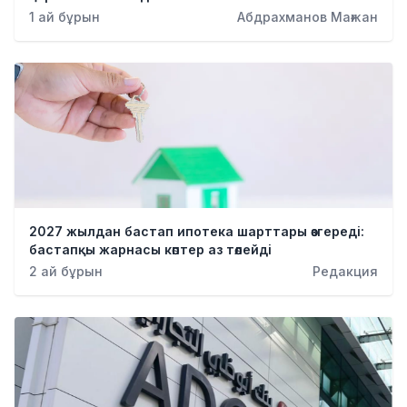
Қылмыс
1 ай бұрын
Абдрахманов Мағжан
2027 жылдан бастап ипотека шарттары өзгереді:
бастапқы жарнасы көптер аз төлейді
2 ай бұрын
Редакция