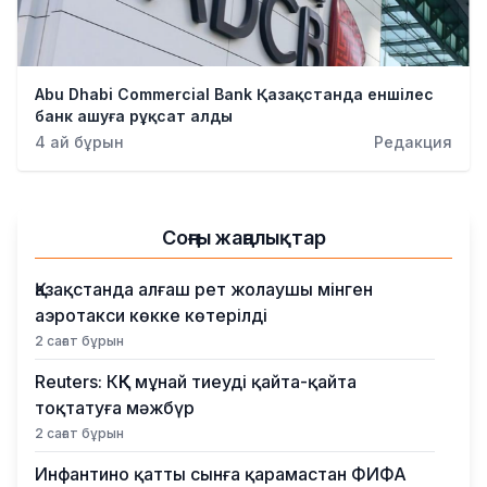
Abu Dhabi Commercial Bank Қазақстанда еншілес
банк ашуға рұқсат алды
4 ай бұрын
Редакция
Соңғы жаңалықтар
Қазақстанда алғаш рет жолаушы мінген
аэротакси көкке көтерілді
2 сағат бұрын
Reuters: КҚК мұнай тиеуді қайта-қайта
тоқтатуға мәжбүр
2 сағат бұрын
Инфантино қатты сынға қарамастан ФИФА