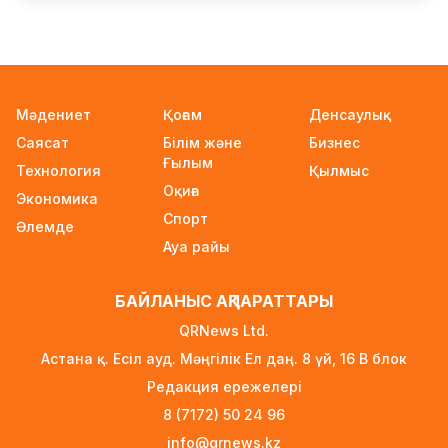
Қыркүйектен бастап жаңа ереже күшіне енеді:
Бейнебақылау камераларына қойылатын
талаптар қатаңдатылды
6 сағат бұрын
Мәдениет
Қоғам
Денсаулық
Wildberries қоймаларын Қазақстанға көшіру
Саясат
Білім және
Бизнес
туралы ақпаратқа жауап берді
Ғылым
Технология
6 сағат бұрын
Қылмыс
Оқиға
Экономика
2027 жылы Астанада УЕФА президенті
Спорт
Әлемде
сайланады
Ауа райы
7 сағат бұрын
Білім гранттарының иегерлері 7 тамызда
БАЙЛАНЫС АҚПАРАТТАРЫ
белгілі болады
QRNews Ltd.
7 сағат бұрын
Астана қ. Есіл ауд. Мәңгілік Ел даң. 8 үй, 16 B блок
Тоқаев «Бәйтерек» холдингінің басшысына
Редакция ережелері
баспананың қолжетімділігін арттыруды
8 (7172) 50 24 96
тапсырды
info@qrnews.kz