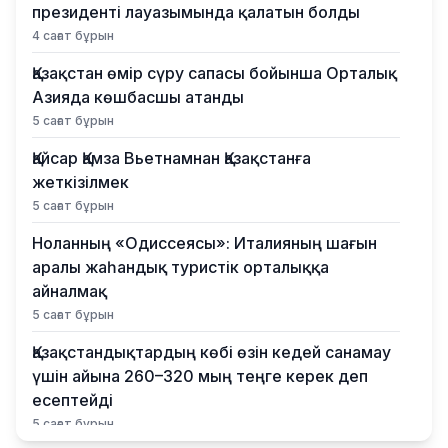
президенті лауазымында қалатын болды
4 сағат бұрын
Қазақстан өмір сүру сапасы бойынша Орталық
Азияда көшбасшы атанды
5 сағат бұрын
Қайсар Қамза Вьетнамнан Қазақстанға
жеткізілмек
5 сағат бұрын
Ноланның «Одиссеясы»: Италияның шағын
аралы жаһандық туристік орталыққа
айналмақ
5 сағат бұрын
Қазақстандықтардың көбі өзін кедей санамау
үшін айына 260–320 мың теңге керек деп
есептейді
5 сағат бұрын