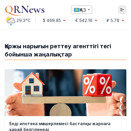
Q
RNews
ҚАЗ
29.3°C
$ 469.85
€ 542.16
₽ 5.78
Алматы
Қаржы нарығын реттеу агенттігі тегі
бойынша жаңалықтар
Мәдениет
Саясат
Технология
Экономика
Әлемде
Қоғам
Білім және Ғылым
Оқиға
Спорт
Ауа райы
Енді ипотека мөлшерлемесі бастапқы жарнаға
Денсаулық
қарай белгіленеді
Бизнес