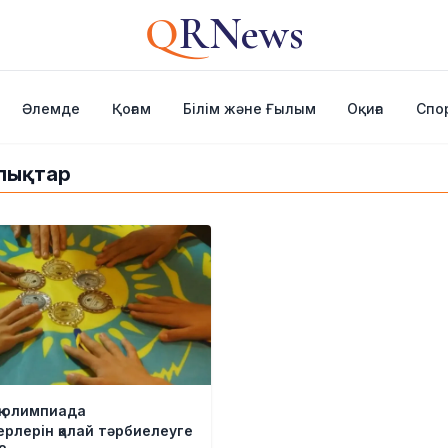
Q
RNews
Әлемде
Қоғам
Білім және Ғылым
Оқиға
Спо
алықтар
қ олимпиада
рлерін қалай тәрбиелеуге