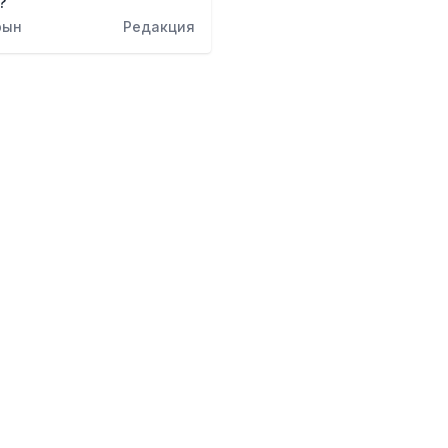
?
рын
Редакция