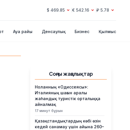
$ 469.85
€ 542.16
₽ 5.78
рт
Ауа райы
Денсаулық
Бизнес
Қылмыс
Соңғы жаңалықтар
Ноланның «Одиссеясы»:
Италияның шағын аралы
жаһандық туристік орталыққа
айналмақ
17 минут бұрын
Қазақстандықтардың көбі өзін
кедей санамау үшін айына 260–