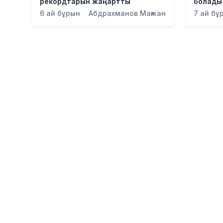
рекордтарын жаңартты
болады
6 ай бұрын
Абдрахманов Мағжан
7 ай бұ