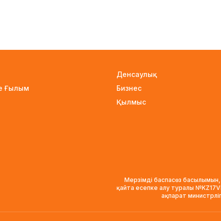
Денсаулық
не Ғылым
Бизнес
Қылмыс
Мерзімді баспасөз басылымын,
қайта есепке алу туралы №KZ17
ақпарат министрлі