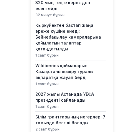
320 мың теңге керек деп
есептейді
32 минут бұрын
Қыркүйектен бастап жаңа
ереже күшіне енеді:
Бейнебақылау камераларына
қойылатын талаптар
қатаңдатылды
1 сағат бұрын
Wildberries қоймаларын
Қазақстанға көшіру туралы
ақпаратқа жауап берді
1 сағат бұрын
2027 жылы Астанада УЕФА
президенті сайланады
1 сағат бұрын
Білім гранттарының иегерлері 7
тамызда белгілі болады
2 сағат бұрын