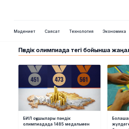
Мәдениет
Саясат
Технология
Экономика
Пәндік олимпиада тегі бойынша жаң
БИЛ оқушылары пәндік
Болаша
олимпиадада 1485 медальмен
жүлдеге