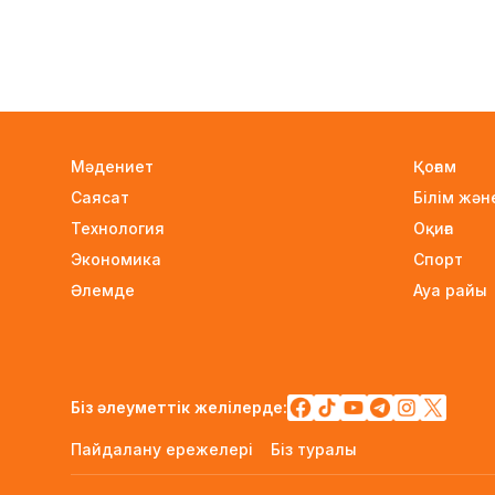
Мәдениет
Қоғам
Саясат
Білім жә
Технология
Оқиға
Экономика
Спорт
Әлемде
Ауа райы
Біз әлеуметтік желілерде:
Пайдалану ережелері
Біз туралы