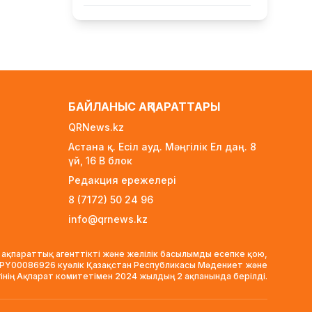
Тоқаев «Бәйтерек» холдингінің
басшысына баспананың
қолжетімділігін арттыруды
тапсырды
18 сағат бұрын
Жастардан банк карталарын
БАЙЛАНЫС АҚПАРАТТАРЫ
сатып алып, интернет-
QRNews.kz
алаяқтарға өткізген күдікті
ұсталды
Астана қ. Есіл ауд. Мәңгілік Ел даң. 8
18 сағат бұрын
үй, 16 B блок
Редакция ережелері
Алматының Ақжар
шағынауданында 36 шақырым
8 (7172) 50 24 96
жолға асфальт төселді
info@qrnews.kz
19 сағат бұрын
Рақымшылық аясында қанша
 ақпараттық агенттікті және желілік басылымды есепке қою,
адам босатылды?
VPY00086926 куәлік Қазақстан Республикасы Мәдениет және
гінің Ақпарат комитетімен 2024 жылдың 2 ақпанында берілді.
20 сағат бұрын
АҚШ пен Иран Ормуз бұғазы