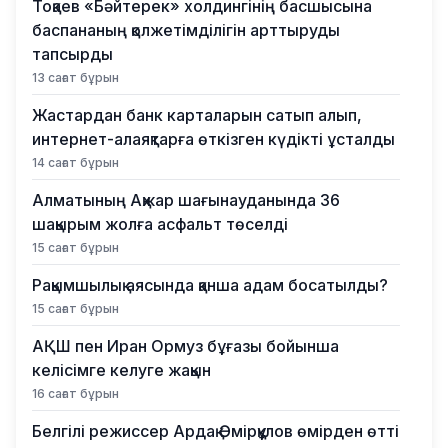
Тоқаев «Бәйтерек» холдингінің басшысына
баспананың қолжетімділігін арттыруды
тапсырды
13 сағат бұрын
Жастардан банк карталарын сатып алып,
интернет-алаяқтарға өткізген күдікті ұсталды
14 сағат бұрын
Алматының Ақжар шағынауданында 36
шақырым жолға асфальт төселді
15 сағат бұрын
Рақымшылық аясында қанша адам босатылды?
15 сағат бұрын
АҚШ пен Иран Ормуз бұғазы бойынша
келісімге келуге жақын
16 сағат бұрын
Белгілі режиссер Ардақ Әмірқұлов өмірден өтті