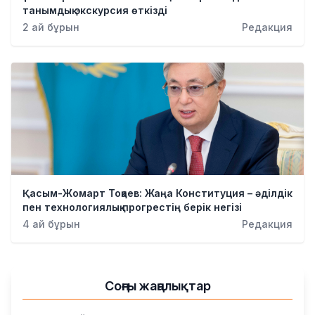
танымдық экскурсия өткізді
Қылмыс
2 ай бұрын
Редакция
Қасым-Жомарт Тоқаев: Жаңа Конституция – әділдік
пен технологиялық прогрестің берік негізі
4 ай бұрын
Редакция
Соңғы жаңалықтар