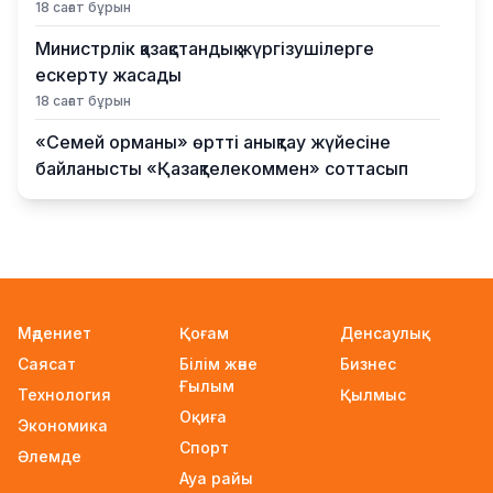
18 сағат бұрын
Министрлік қазақстандық жүргізушілерге
ескерту жасады
18 сағат бұрын
«Семей орманы» өртті анықтау жүйесіне
байланысты «Қазақтелекоммен» соттасып
жатыр
19 сағат бұрын
АҚШ Иранмен соғыста алыс қашықтыққа ұшатын
зымыран қорының басым бөлігін жұмсап
тастады
Мәдениет
Қоғам
Денсаулық
19 сағат бұрын
Саясат
Білім және
Бизнес
FIFA-дағы дағдарыс: Инфантино қызметінен
Ғылым
Технология
Қылмыс
кетуі мүмкін
Оқиға
Экономика
20 сағат бұрын
Спорт
Әлемде
Ғарышта сирек кездесетін оқиға: SpaceX
Ауа райы