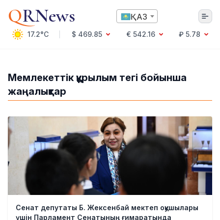
Q
RNews
ҚАЗ
17.2°C
$ 469.85
€ 542.16
₽ 5.78
Алматы
Мемлекеттік құрылым тегі бойынша
жаңалықтар
Мәдениет
Саясат
Технология
Экономика
Әлемде
Қоғам
Білім және Ғылым
Оқиға
Спорт
Ауа райы
Сенат депутаты Б. Жексенбай мектеп оқушылары
Денсаулық
үшін Парламент Сенатының ғимаратында
Бизнес