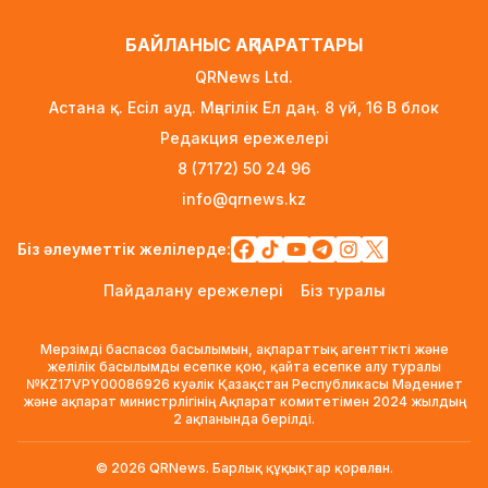
зымыраны Айға соғылады
20 сағат бұрын
БАЙЛАНЫС АҚПАРАТТАРЫ
Қазақстан мен Ресей маркетплейстерді
QRNews Ltd.
біріктіруі мүмкін – ресейлік шенеунік
Астана қ. Есіл ауд. Мәңгілік Ел даң. 8 үй, 16 B блок
21 сағат бұрын
Редакция ережелері
Болашақ студенттердің назарына: грант
8 (7172) 50 24 96
конкурсының нәтижесі қашан және қайда
info@qrnews.kz
жарияланады
21 сағат бұрын
Біз әлеуметтік желілерде:
Астанада «Пари Сен-Жермен» клубының
Пайдалану ережелері
Біз туралы
ресми футбол академиясы ашылады
21 сағат бұрын
Мерзімді баспасөз басылымын, ақпараттық агенттікті және
желілік басылымды есепке қою, қайта есепке алу туралы
Әншілерді «шайтанның азаншысы» деген ер
№KZ17VPY00086926 куәлік Қазақстан Республикасы Мәдениет
және ақпарат министрлігінің Ақпарат комитетімен 2024 жылдың
адамға қылмыстық іс қозғалды
2 ақпанында берілді.
21 сағат бұрын
© 2026 QRNews. Барлық құқықтар қорғалған.
Трамп «Теңізшевройл» акционерлерінің