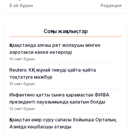
Қылмыс
8 ай бұрын
Редакция
Соңғы жаңалықтар
Қазақстанда алғаш рет жолаушы мінген
аэротакси көкке көтерілді
10 сағат бұрын
Reuters: КҚК мұнай тиеуді қайта-қайта
тоқтатуға мәжбүр
10 сағат бұрын
Инфантино қатты сынға қарамастан ФИФА
президенті лауазымында қалатын болды
12 сағат бұрын
Қазақстан өмір сүру сапасы бойынша Орталық
Азияда көшбасшы атанды