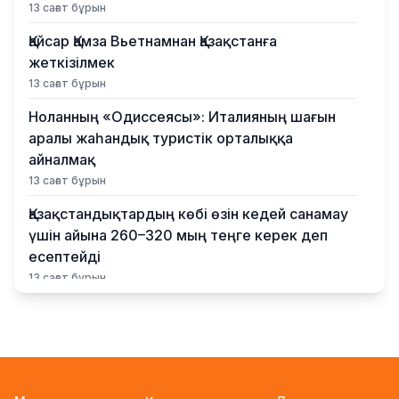
13 сағат бұрын
Қайсар Қамза Вьетнамнан Қазақстанға
жеткізілмек
13 сағат бұрын
Ноланның «Одиссеясы»: Италияның шағын
аралы жаһандық туристік орталыққа
айналмақ
13 сағат бұрын
Қазақстандықтардың көбі өзін кедей санамау
үшін айына 260–320 мың теңге керек деп
есептейді
13 сағат бұрын
Қыркүйектен бастап жаңа ереже күшіне енеді:
Бейнебақылау камераларына қойылатын
талаптар қатаңдатылды
14 сағат бұрын