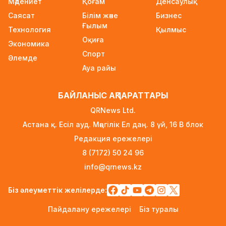
Мәдениет
Қоғам
Денсаулық
Wildberries қоймаларын Қазақстанға көшіру
Саясат
Білім және
Бизнес
туралы ақпаратқа жауап берді
Ғылым
Технология
15 сағат бұрын
Қылмыс
Оқиға
Экономика
2027 жылы Астанада УЕФА президенті
Спорт
Әлемде
сайланады
Ауа райы
15 сағат бұрын
Білім гранттарының иегерлері 7 тамызда
БАЙЛАНЫС АҚПАРАТТАРЫ
белгілі болады
QRNews Ltd.
15 сағат бұрын
Астана қ. Есіл ауд. Мәңгілік Ел даң. 8 үй, 16 B блок
Тоқаев «Бәйтерек» холдингінің басшысына
Редакция ережелері
баспананың қолжетімділігін арттыруды
8 (7172) 50 24 96
тапсырды
info@qrnews.kz
1 күн бұрын
Жастардан банк карталарын сатып алып,
Біз әлеуметтік желілерде:
интернет-алаяқтарға өткізген күдікті
Пайдалану ережелері
Біз туралы
ұсталды
1 күн бұрын