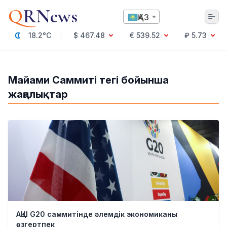
Q
RNews
ҚАЗ
18.2°C
$ 467.48
€ 539.52
₽ 5.73
Алматы
Майами Саммиті тегі бойынша
жаңалықтар
Мәдениет
Саясат
Технология
Экономика
Әлемде
Қоғам
Білім және Ғылым
Оқиға
Спорт
Ауа райы
АҚШ G20 саммитінде әлемдік экономиканы
Денсаулық
өзгертпек
Бизнес