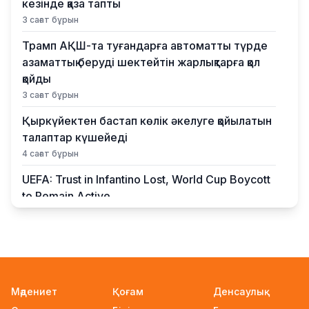
кезінде қаза тапты
3 сағат бұрын
Трамп АҚШ-та туғандарға автоматты түрде
азаматтық беруді шектейтін жарлықтарға қол
қойды
3 сағат бұрын
Қыркүйектен бастап көлік әкелуге қойылатын
талаптар күшейеді
4 сағат бұрын
UEFA: Trust in Infantino Lost, World Cup Boycott
to Remain Active
4 сағат бұрын
УЕФА: Инфантиноға сенім жоғалды, бойкот
күшінде қалады
4 сағат бұрын
Мәдениет
Қоғам
Денсаулық
«Өзімізге де керек»: Трамп Украинаға қару