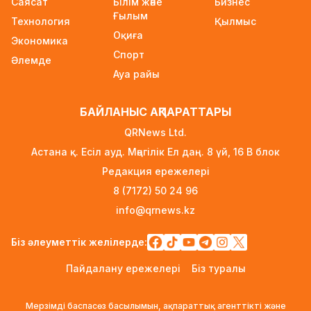
Саясат
Білім және
Бизнес
жеткізу туралы айтты
Ғылым
Технология
4 сағат бұрын
Қылмыс
Оқиға
Экономика
Алматыда ірі көлемде синтетикалық есірткі
Спорт
Әлемде
тасымалдаған күдікті ұсталды
Ауа райы
5 сағат бұрын
ERG-дегі мемлекеттің 40 пайыз үлесі
БАЙЛАНЫС АҚПАРАТТАРЫ
«Самұрық-Қазынаға» өтті
QRNews Ltd.
5 сағат бұрын
Астана қ. Есіл ауд. Мәңгілік Ел даң. 8 үй, 16 B блок
Канье Уэст концерті қарсаңында алаяқтар
Редакция ережелері
жалған билет сата бастаған
8 (7172) 50 24 96
5 сағат бұрын
info@qrnews.kz
Қазақстанда алғаш рет жолаушы мінген
аэротакси көкке көтерілді
Біз әлеуметтік желілерде:
1 күн бұрын
Пайдалану ережелері
Біз туралы
Reuters: КҚК мұнай тиеуді қайта-қайта тоқтатуға
мәжбүр
Мерзімді баспасөз басылымын, ақпараттық агенттікті және