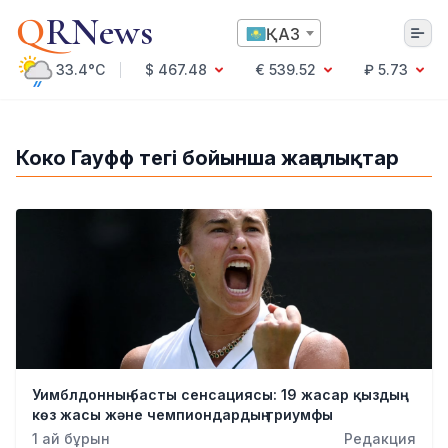
Q
RNews
ҚАЗ
33.4°C
$ 467.48
€ 539.52
₽ 5.73
Алматы
Коко Гауфф тегі бойынша жаңалықтар
Мәдениет
Саясат
Технология
Экономика
Әлемде
Қоғам
Білім және Ғылым
Оқиға
Спорт
Уимблдонның басты сенсациясы: 19 жасар қыздың
Ауа райы
көз жасы және чемпиондардың триумфы
Денсаулық
1 ай бұрын
Редакция
Бизнес