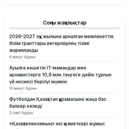
Қылмыс
Соңғы жаңалықтар
2026–2027 оқу жылына арналған мемлекеттік
білім гранттары иегерлерінің тізімі
жарияланды
6 минут бұрын
Ауылға көшетін IT-мамандар мен
архивистерге 10,8 млн теңгеге дейін тұрғын
үй несиесі берілуі мүмкін
12 минут бұрын
Футболдан Қазақстан құрамасына жаңа бас
бапкер келеді
3 сағат бұрын
«Қазақтелекомның» екі қызметкері жұмыс