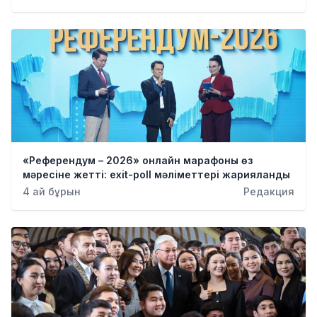
Қылмыс
«Референдум – 2026» онлайн марафоны өз
мәресіне жетті: exit-poll мәліметтері жарияланды
4 ай бұрын
Редакция