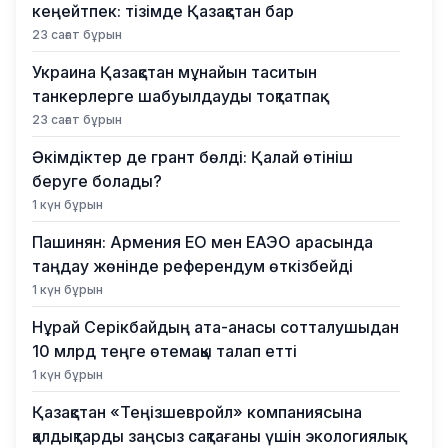
кеңейтпек: тізімде Қазақстан бар
23 сағат бұрын
Украина Қазақстан мұнайын таситын
танкерлерге шабуылдауды тоқтатпақ
23 сағат бұрын
Әкімдіктер де грант бөлді: Қалай өтініш
беруге болады?
1 күн бұрын
Пашинян: Армения ЕО мен ЕАЭО арасында
таңдау жөнінде референдум өткізбейді
1 күн бұрын
Нұрай Серікбайдың ата-анасы сотталушыдан
10 млрд теңге өтемақы талап етті
1 күн бұрын
Қазақстан «Теңізшевройл» компаниясына
қалдықтарды заңсыз сақтағаны үшін экологиялық