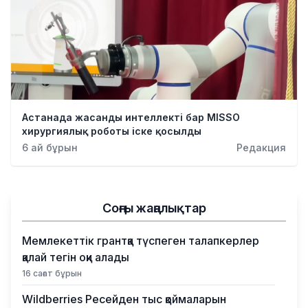
Астанада жасанды интеллекті бар MISSO
хирургиялық роботы іске қосылды
6 ай бұрын
Редакция
Соңғы жаңалықтар
Мемлекеттік грантқа түспеген талапкерлер
қалай тегін оқи алады
16 сағат бұрын
Wildberries Ресейден тыс қоймаларын