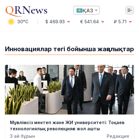
Q
RNews
ҚАЗ
30°C
$ 469.93
€ 541.64
₽ 5.71
Алматы
Инновациялар тегі бойынша жаңалықтар
Мәдениет
Саясат
Технология
Экономика
Әлемде
Қоғам
Білім және Ғылым
Оқиға
Спорт
Мұғалімсіз мектеп және ЖИ университеті: Тоқаев
Ауа райы
технологиялық революцияға жол ашты
Денсаулық
3 ай бұрын
Редакция
Бизнес