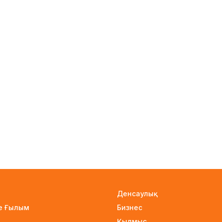
Денсаулық
не Ғылым
Бизнес
Қылмыс