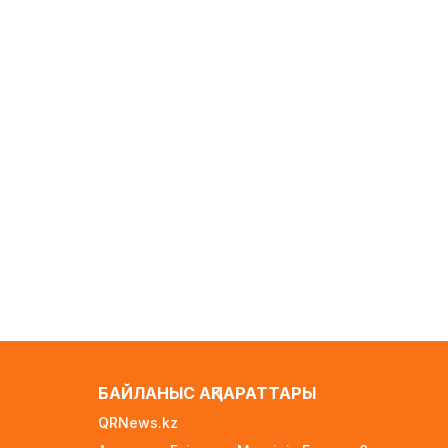
бойынша келісімге келуге
жақын
1 күн бұрын
Белгілі режиссер Ардақ
Әмірқұлов өмірден өтті
1 күн бұрын
Министрлік қазақстандық
жүргізушілерге ескерту жасады
1 күн бұрын
«Семей орманы» өртті анықтау
жүйесіне байланысты
«Қазақтелекоммен» соттасып
жатыр
1 күн бұрын
АҚШ Иранмен соғыста алыс
қашықтыққа ұшатын зымыран
қорының басым бөлігін жұмсап
БАЙЛАНЫС АҚПАРАТТАРЫ
тастады
QRNews.kz
1 күн бұрын