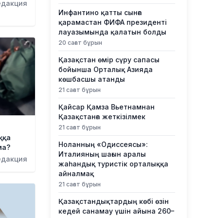
едакция
Инфантино қатты сынға
қарамастан ФИФА президенті
лауазымында қалатын болды
20 сағат бұрын
Қазақстан өмір сүру сапасы
бойынша Орталық Азияда
көшбасшы атанды
21 сағат бұрын
Қайсар Қамза Вьетнамнан
Қазақстанға жеткізілмек
21 сағат бұрын
ққа
Ноланның «Одиссеясы»:
ма?
Италияның шағын аралы
едакция
жаһандық туристік орталыққа
айналмақ
21 сағат бұрын
Қазақстандықтардың көбі өзін
кедей санамау үшін айына 260–