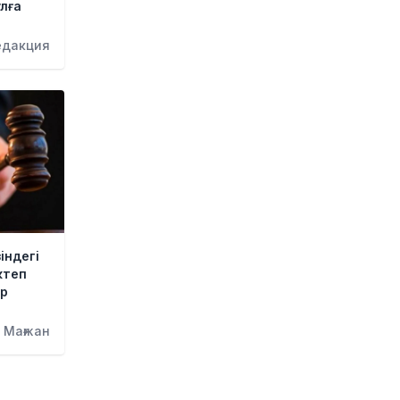
лға
Тоқаев «Бәйтерек» холдингінің
басшысына баспананың
едакция
қолжетімділігін арттыруды
тапсырды
1 күн бұрын
Жастардан банк карталарын
сатып алып, интернет-
алаяқтарға өткізген күдікті
ұсталды
1 күн бұрын
Алматының Ақжар
шағынауданында 36 шақырым
індегі
жолға асфальт төселді
ктеп
1 күн бұрын
ер
Рақымшылық аясында қанша
 Мағжан
адам босатылды?
1 күн бұрын
АҚШ пен Иран Ормуз бұғазы