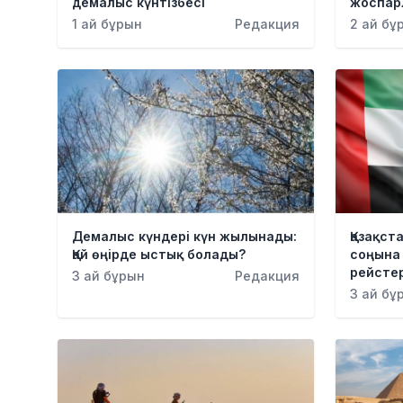
демалыс күнтізбесі
жоспарл
1 ай бұрын
Редакция
2 ай бұ
Демалыс күндері күн жылынады:
Қазақст
Қай өңірде ыстық болады?
соңына
рейсте
3 ай бұрын
Редакция
3 ай бұ