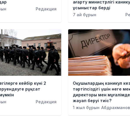
дар
ағарту министрлігі канику
ұсыныстар берді
рын
Редакция
7 ай бұрын
Р
гілерге кейбір күні 2
Оқушылардың каникул кез
еруендеуге рұқсат
тәртіпсіздігі үшін неге ме
 мүмкін
директоры мен мұғалімд
жауап беруі тиіс?
рын
Редакция
1 жыл бұрын
Абдрахманов