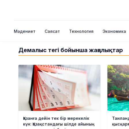
Мәдениет
Саясат
Технология
Экономика
Демалыс тегі бойынша жаңалықтар
Қазанға дейін тек бір мерекелік
Таиланд
күн: Қазақстандағы шілде айының
қысқар