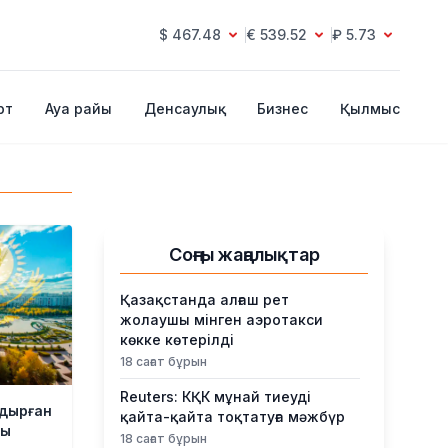
$ 467.48
€ 539.52
₽ 5.73
рт
Ауа райы
Денсаулық
Бизнес
Қылмыс
Соңғы жаңалықтар
Қазақстанда алғаш рет
жолаушы мінген аэротакси
көкке көтерілді
18 сағат бұрын
Reuters: КҚК мұнай тиеуді
лдырған
қайта-қайта тоқтатуға мәжбүр
ды
18 сағат бұрын