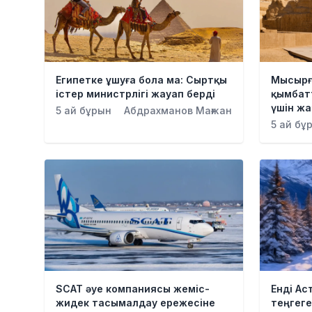
Египетке ұшуға бола ма: Сыртқы
Мысырғ
істер министрлігі жауап берді
қымбат
үшін жа
5 ай бұрын
Абдрахманов Мағжан
5 ай бұ
SCAT әуе компаниясы жеміс-
Енді Ас
жидек тасымалдау ережесіне
теңгеге