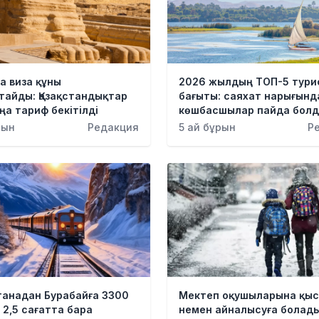
а виза құны
2026 жылдың ТОП-5 тури
тайды: Қазақстандықтар
бағыты: саяхат нарығынд
ңа тариф бекітілді
көшбасшылар пайда бол
рын
Редакция
5 ай бұрын
Р
танадан Бурабайға 3300
Мектеп оқушыларына қыс
 2,5 сағатта бара
немен айналысуға болады