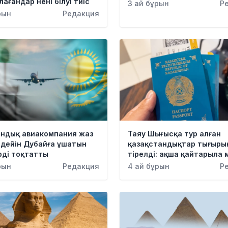
ағандар нені білуі тиіс
3 ай бұрын
Р
рын
Редакция
андық авиакомпания жаз
Таяу Шығысқа тур алған
 дейін Дубайға ұшатын
қазақстандықтар тығыры
рді тоқтатты
тірелді: ақша қайтарыла 
рын
Редакция
4 ай бұрын
Р