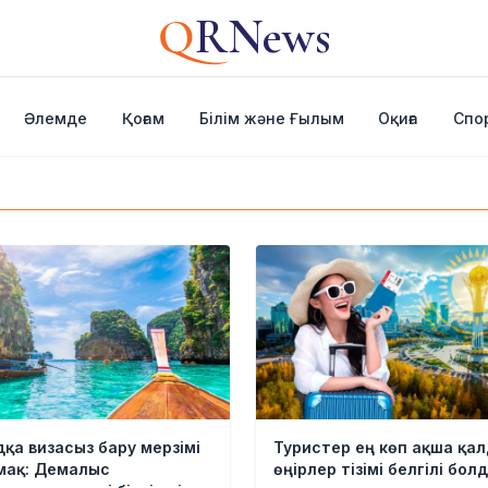
Q
RNews
Әлемде
Қоғам
Білім және Ғылым
Оқиға
Спо
қа визасыз бару мерзімі
Туристер ең көп ақша қа
мақ: Демалыс
өңірлер тізімі белгілі бол