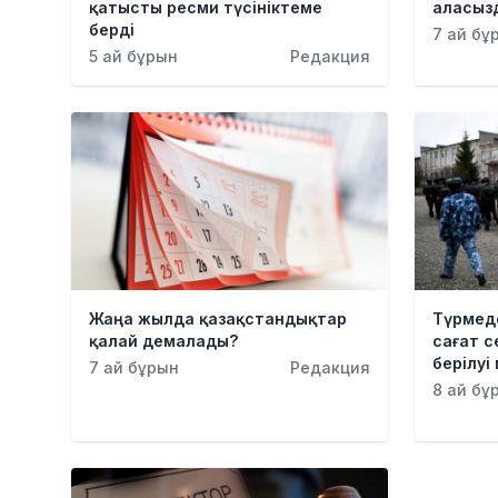
қатысты ресми түсініктеме
аласыз
берді
7 ай бұ
5 ай бұрын
Редакция
Жаңа жылда қазақстандықтар
Түрмеде
қалай демалады?
сағат с
берілуі
7 ай бұрын
Редакция
8 ай бұ