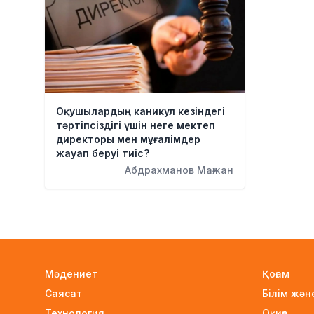
Оқушылардың каникул кезіндегі
тәртіпсіздігі үшін неге мектеп
директоры мен мұғалімдер
жауап беруі тиіс?
Абдрахманов Мағжан
Мәдениет
Қоғам
Саясат
Білім жә
Технология
Оқиға