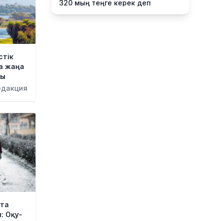
320 мың теңге керек деп
есептейді
22 сағат бұрын
Қыркүйектен бастап жаңа
ереже күшіне енеді:
стік
Бейнебақылау камераларына
а жаңа
қойылатын талаптар
ды
қатаңдатылды
едакция
22 сағат бұрын
Wildberries қоймаларын
Қазақстанға көшіру туралы
ақпаратқа жауап берді
23 сағат бұрын
2027 жылы Астанада УЕФА
президенті сайланады
23 сағат бұрын
Білім гранттарының иегерлері 7
тамызда белгілі болады
та
: Оқу-
23 сағат бұрын