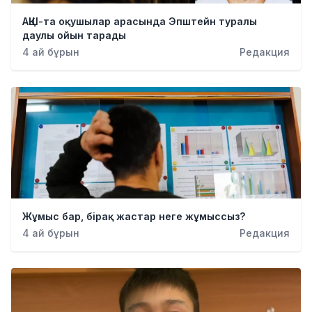
АҚШ-та оқушылар арасында Эпштейн туралы
даулы ойын тарады
4 ай бұрын
Редакция
Жұмыс бар, бірақ жастар неге жұмыссыз?
4 ай бұрын
Редакция