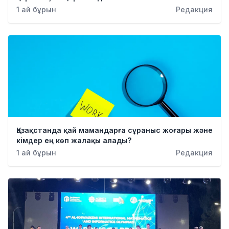
Қылмыс
1 ай бұрын
Редакция
Қазақстанда қай мамандарға сұраныс жоғары және
кімдер ең көп жалақы алады?
1 ай бұрын
Редакция