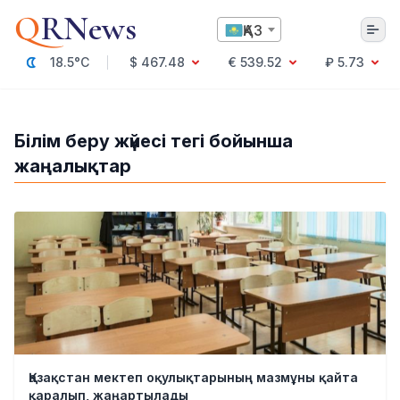
Q
RNews
ҚАЗ
18.5°C
$ 467.48
€ 539.52
₽ 5.73
Алматы
Білім беру жүйесі тегі бойынша
жаңалықтар
Мәдениет
Саясат
Технология
Экономика
Әлемде
Қоғам
Білім және Ғылым
Оқиға
Спорт
Ауа райы
Қазақстан мектеп оқулықтарының мазмұны қайта
Денсаулық
қаралып, жаңартылады
Бизнес