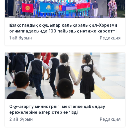
Қазақстандық оқушылар халықаралық әл-Хорезми
олимпиадасында 100 пайыздық нәтиже көрсетті
1 ай бұрын
Редакция
Оқу-ағарту министрлігі мектепке қабылдау
ережелеріне өзгерістер енгізді
2 ай бұрын
Редакция