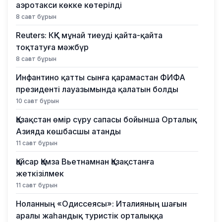
аэротакси көкке көтерілді
8 сағат бұрын
Reuters: КҚК мұнай тиеуді қайта-қайта
тоқтатуға мәжбүр
8 сағат бұрын
Инфантино қатты сынға қарамастан ФИФА
президенті лауазымында қалатын болды
10 сағат бұрын
Қазақстан өмір сүру сапасы бойынша Орталық
Азияда көшбасшы атанды
11 сағат бұрын
Қайсар Қамза Вьетнамнан Қазақстанға
жеткізілмек
11 сағат бұрын
Ноланның «Одиссеясы»: Италияның шағын
аралы жаһандық туристік орталыққа