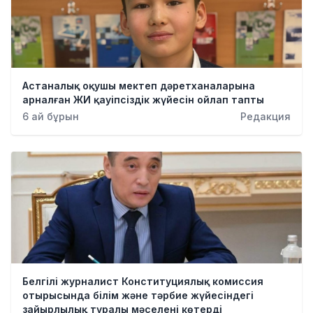
Астаналық оқушы мектеп дәретханаларына
арналған ЖИ қауіпсіздік жүйесін ойлап тапты
6 ай бұрын
Редакция
Белгілі журналист Конституциялық комиссия
отырысында білім және тәрбие жүйесіндегі
зайырлылық туралы мәселені көтерді