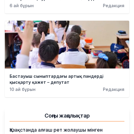
6 ай бұрын
Редакция
Бастауыш сыныптардағы артық пәндерді
қысқарту қажет – депутат
10 ай бұрын
Редакция
Соңғы жаңалықтар
Қазақстанда алғаш рет жолаушы мінген