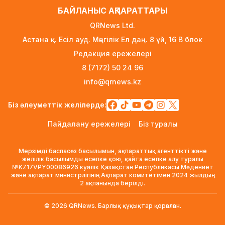
Білім гранттарының иегерлері 7 тамызда
БАЙЛАНЫС АҚПАРАТТАРЫ
белгілі болады
QRNews Ltd.
13 сағат бұрын
Астана қ. Есіл ауд. Мәңгілік Ел даң. 8 үй, 16 B блок
Тоқаев «Бәйтерек» холдингінің басшысына
Редакция ережелері
баспананың қолжетімділігін арттыруды
8 (7172) 50 24 96
тапсырды
info@qrnews.kz
1 күн бұрын
Жастардан банк карталарын сатып алып,
Біз әлеуметтік желілерде:
интернет-алаяқтарға өткізген күдікті
Пайдалану ережелері
Біз туралы
ұсталды
1 күн бұрын
Мерзімді баспасөз басылымын, ақпараттық агенттікті және
Алматының Ақжар шағынауданында 36
желілік басылымды есепке қою, қайта есепке алу туралы
№KZ17VPY00086926 куәлік Қазақстан Республикасы Мәдениет
шақырым жолға асфальт төселді
және ақпарат министрлігінің Ақпарат комитетімен 2024 жылдың
1 күн бұрын
2 ақпанында берілді.
Рақымшылық аясында қанша адам
© 2026 QRNews. Барлық құқықтар қорғалған.
босатылды?
1 күн бұрын