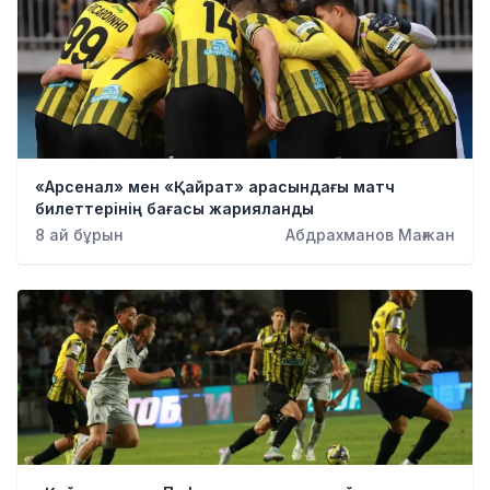
«Арсенал» мен «Қайрат» арасындағы матч
билеттерінің бағасы жарияланды
8 ай бұрын
Абдрахманов Мағжан