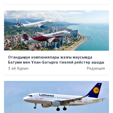
Қылмыс
Отандық әуе компаниялары жазғы маусымда
Батуми мен Ұлан-Батырға тікелей рейстер ашады
3 ай бұрын
Редакция