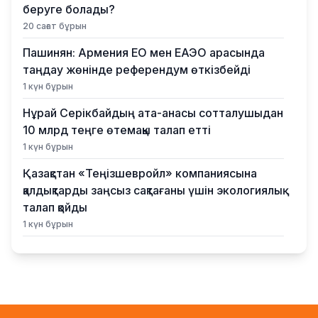
беруге болады?
20 сағат бұрын
Пашинян: Армения ЕО мен ЕАЭО арасында
таңдау жөнінде референдум өткізбейді
1 күн бұрын
Нұрай Серікбайдың ата-анасы сотталушыдан
10 млрд теңге өтемақы талап етті
1 күн бұрын
Қазақстан «Теңізшевройл» компаниясына
қалдықтарды заңсыз сақтағаны үшін экологиялық
талап қойды
1 күн бұрын
Жүлде қоры 10,5 миллион теңге: Алматыда
суретшілер арасында ірі өнер бәйгесі
басталды
1 күн бұрын