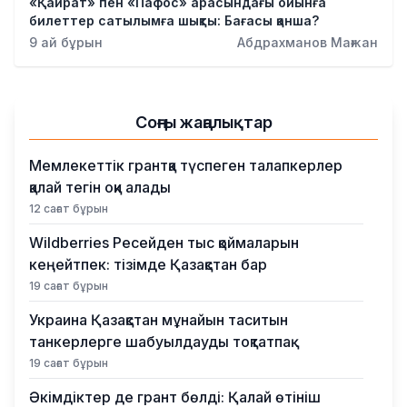
«Қайрат» пен «Пафос» арасындағы ойынға
билеттер сатылымға шықты: Бағасы қанша?
9 ай бұрын
Абдрахманов Мағжан
Соңғы жаңалықтар
Мемлекеттік грантқа түспеген талапкерлер
қалай тегін оқи алады
12 сағат бұрын
Wildberries Ресейден тыс қоймаларын
кеңейтпек: тізімде Қазақстан бар
19 сағат бұрын
Украина Қазақстан мұнайын таситын
танкерлерге шабуылдауды тоқтатпақ
19 сағат бұрын
Әкімдіктер де грант бөлді: Қалай өтініш