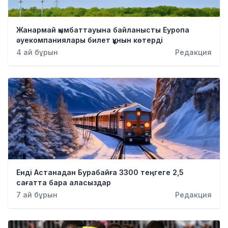
Жанармай қымбаттауына байланысты Еуропа
әуекомпаниялары билет құнын көтерді
4 ай бұрын
Редакция
Енді Астанадан Бурабайға 3300 теңгеге 2,5
сағатта бара аласыздар
7 ай бұрын
Редакция