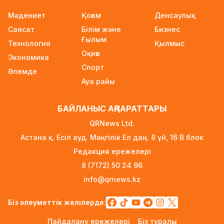
2026–2027 оқу жылына арналған мемлекеттік
Мәдениет
Қоғам
Денсаулық
білім гранттары иегерлерінің тізімі
Саясат
Білім және
Бизнес
жарияланды
Ғылым
Технология
1 күн бұрын
Қылмыс
Оқиға
Экономика
Ауылға көшетін IT-мамандар мен
Спорт
Әлемде
архивистерге 10,8 млн теңгеге дейін тұрғын
Ауа райы
үй несиесі берілуі мүмкін
1 күн бұрын
БАЙЛАНЫС АҚПАРАТТАРЫ
Футболдан Қазақстан құрамасына жаңа бас
QRNews Ltd.
бапкер келеді
Астана қ. Есіл ауд. Мәңгілік Ел даң. 8 үй, 16 B блок
1 күн бұрын
Редакция ережелері
«Қазақтелекомның» екі қызметкері жұмыс
8 (7172) 50 24 96
кезінде қаза тапты
info@qrnews.kz
1 күн бұрын
Трамп АҚШ-та туғандарға автоматты түрде
Біз әлеуметтік желілерде:
азаматтық беруді шектейтін жарлықтарға қол
Пайдалану ережелері
Біз туралы