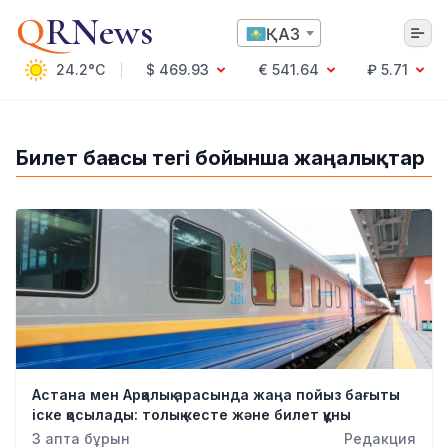
Q
RNews
ҚАЗ
24.2°C
$ 469.93
€ 541.64
₽ 5.71
Алматы
Билет бағасы тегі бойынша жаңалықтар
Мәдениет
Саясат
Технология
Экономика
Әлемде
Қоғам
Білім және Ғылым
Оқиға
Спорт
Астана мен Арқалық арасында жаңа пойыз бағыты
Ауа райы
іске қосылады: толық кесте және билет құны
Денсаулық
3 апта бұрын
Редакция
Бизнес