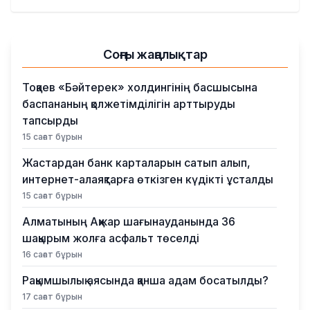
Қылмыс
Соңғы жаңалықтар
Тоқаев «Бәйтерек» холдингінің басшысына
баспананың қолжетімділігін арттыруды
тапсырды
15 сағат бұрын
Жастардан банк карталарын сатып алып,
интернет-алаяқтарға өткізген күдікті ұсталды
15 сағат бұрын
Алматының Ақжар шағынауданында 36
шақырым жолға асфальт төселді
16 сағат бұрын
Рақымшылық аясында қанша адам босатылды?
17 сағат бұрын