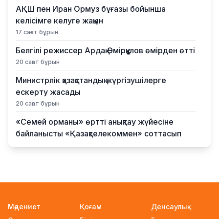
АҚШ пен Иран Ормуз бұғазы бойынша
келісімге келуге жақын
17 сағат бұрын
Белгілі режиссер Ардақ Әмірқұлов өмірден өтті
20 сағат бұрын
Министрлік қазақстандық жүргізушілерге
ескерту жасады
20 сағат бұрын
«Семей орманы» өртті анықтау жүйесіне
байланысты «Қазақтелекоммен» соттасып
жатыр
20 сағат бұрын
АҚШ Иранмен соғыста алыс қашықтыққа ұшатын
зымыран қорының басым бөлігін жұмсап
тастады
Мәдениет
Қоғам
Денсаулық
21 сағат бұрын