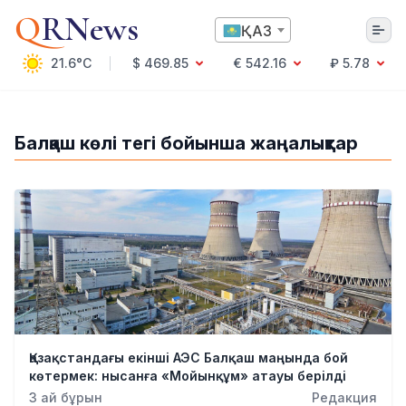
Q
RNews
ҚАЗ
21.6°C
$ 469.85
€ 542.16
₽ 5.78
Алматы
Балқаш көлі тегі бойынша жаңалықтар
Мәдениет
Саясат
Технология
Экономика
Әлемде
Қоғам
Білім және Ғылым
Оқиға
Спорт
Қазақстандағы екінші АЭС Балқаш маңында бой
Ауа райы
көтермек: нысанға «Мойынқұм» атауы берілді
Денсаулық
3 ай бұрын
Редакция
Бизнес