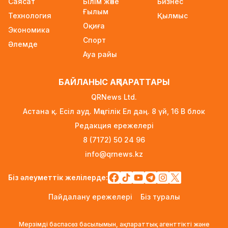
Саясат
Білім және
Бизнес
FIFA-дағы дағдарыс: Инфантино қызметінен
Ғылым
Технология
Қылмыс
кетуі мүмкін
Оқиға
Экономика
21 сағат бұрын
Спорт
Әлемде
Ғарышта сирек кездесетін оқиға: SpaceX
Ауа райы
зымыраны Айға соғылады
22 сағат бұрын
БАЙЛАНЫС АҚПАРАТТАРЫ
Қазақстан мен Ресей маркетплейстерді
QRNews Ltd.
біріктіруі мүмкін – ресейлік шенеунік
Астана қ. Есіл ауд. Мәңгілік Ел даң. 8 үй, 16 B блок
22 сағат бұрын
Редакция ережелері
Болашақ студенттердің назарына: грант
8 (7172) 50 24 96
конкурсының нәтижесі қашан және қайда
info@qrnews.kz
жарияланады
22 сағат бұрын
Біз әлеуметтік желілерде:
Астанада «Пари Сен-Жермен» клубының
Пайдалану ережелері
Біз туралы
ресми футбол академиясы ашылады
22 сағат бұрын
Мерзімді баспасөз басылымын, ақпараттық агенттікті және