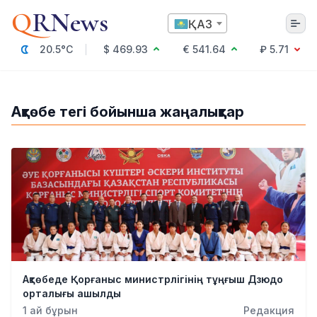
Q
RNews
ҚАЗ
20.5°C
$ 469.93
€ 541.64
₽ 5.71
Алматы
Ақтөбе тегі бойынша жаңалықтар
Мәдениет
Саясат
Технология
Экономика
Әлемде
Қоғам
Білім және Ғылым
Оқиға
Спорт
Ақтөбеде Қорғаныс министрлігінің тұңғыш Дзюдо
Ауа райы
орталығы ашылды
Денсаулық
1 ай бұрын
Редакция
Бизнес