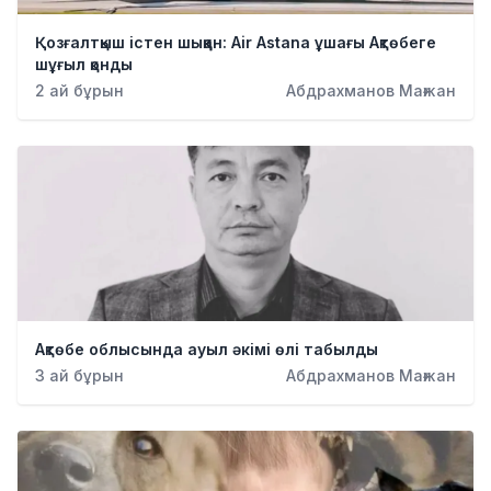
Қозғалтқыш істен шыққан: Air Astana ұшағы Ақтөбеге
шұғыл қонды
2 ай бұрын
Абдрахманов Мағжан
Ақтөбе облысында ауыл әкімі өлі табылды
3 ай бұрын
Абдрахманов Мағжан