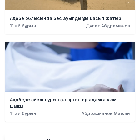
Ақтөбе облысында бес ауылды құм басып жатыр
11 ай бұрын
Дулат Абдраманов
Ақтөбеде әйелін ұрып өлтірген ер адамға үкім
шықты
11 ай бұрын
Абдрахманов Мағжан