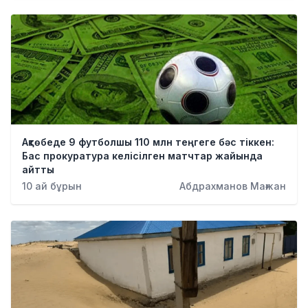
Ақтөбеде 9 футболшы 110 млн теңгеге бәс тіккен:
Бас прокуратура келісілген матчтар жайында
айтты
10 ай бұрын
Абдрахманов Мағжан