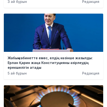
3 ай бұрын
Редакция
Жабық кабинетте емес, елдің көзінше жазылды:
Ерлан Қарин жаңа Конституцияны әзірлеудің
ерекшелігін атады
5 ай бұрын
Редакция