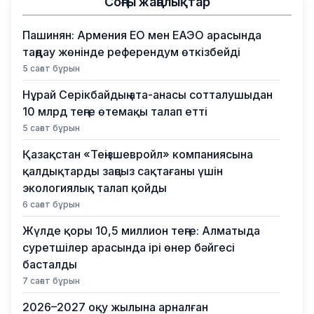
Соңғы жаңалықтар
Пашинян: Армения ЕО мен ЕАЭО арасында
таңдау жөнінде референдум өткізбейді
5 сағат бұрын
Нұрай Серікбайдың ата-анасы сотталушыдан
10 млрд теңге өтемақы талап етті
5 сағат бұрын
Қазақстан «Теңізшевройл» компаниясына
қалдықтарды заңсыз сақтағаны үшін
экологиялық талап қойды
6 сағат бұрын
Жүлде қоры 10,5 миллион теңге: Алматыда
суретшілер арасында ірі өнер бәйгесі
басталды
7 сағат бұрын
2026–2027 оқу жылына арналған