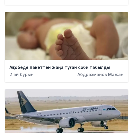
Қылмыс
Ақтөбеде пакеттен жаңа туған сәби табылды
2 ай бұрын
Абдрахманов Мағжан