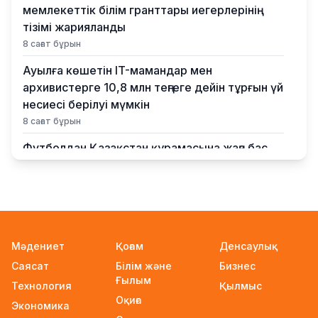
мемлекеттік білім гранттары иегерлерінің
тізімі жарияланды
8 сағат бұрын
Ауылға көшетін IT-мамандар мен
архивистерге 10,8 млн теңгеге дейін тұрғын үй
несиесі берілуі мүмкін
8 сағат бұрын
Футболдан Қазақстан құрамасына жаңа бас
бапкер келеді
11 сағат бұрын
«Қазақтелекомның» екі қызметкері жұмыс
кезінде қаза тапты
11 сағат бұрын
Мәдениет
Қоғам
Денсаулық
Саясат
Білім және
Бизнес
Трамп АҚШ-та туғандарға автоматты түрде
Ғылым
азаматтық беруді шектейтін жарлықтарға
Технология
Қылмыс
Оқиға
қол қойды
Экономика