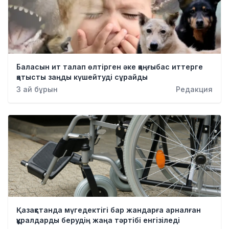
Баласын ит талап өлтірген әке қаңғыбас иттерге
қатысты заңды күшейтуді сұрайды
3 ай бұрын
Редакция
Қазақстанда мүгедектігі бар жандарға арналған
құралдарды берудің жаңа тәртібі енгізіледі