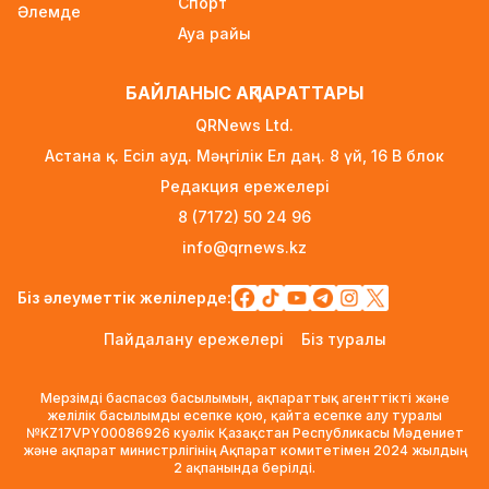
12 сағат бұрын
Спорт
Әлемде
Ауа райы
Қыркүйектен бастап көлік әкелуге
қойылатын талаптар күшейеді
БАЙЛАНЫС АҚПАРАТТАРЫ
12 сағат бұрын
QRNews Ltd.
УЕФА: Инфантиноға сенім жоғалды, бойкот
Астана қ. Есіл ауд. Мәңгілік Ел даң. 8 үй, 16 B блок
күшінде қалады
Редакция ережелері
12 сағат бұрын
8 (7172) 50 24 96
«Өзімізге де керек»: Трамп Украинаға қару
info@qrnews.kz
жеткізу туралы айтты
13 сағат бұрын
Біз әлеуметтік желілерде:
Алматыда ірі көлемде синтетикалық есірткі
Пайдалану ережелері
Біз туралы
тасымалдаған күдікті ұсталды
13 сағат бұрын
Мерзімді баспасөз басылымын, ақпараттық агенттікті және
ERG-дегі мемлекеттің 40 пайыз үлесі
желілік басылымды есепке қою, қайта есепке алу туралы
№KZ17VPY00086926 куәлік Қазақстан Республикасы Мәдениет
«Самұрық-Қазынаға» өтті
және ақпарат министрлігінің Ақпарат комитетімен 2024 жылдың
13 сағат бұрын
2 ақпанында берілді.