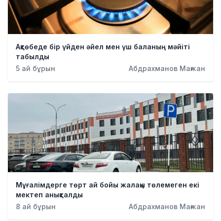
Ақтөбеде бір үйден әйел мен үш баланың мәйіті
табылды
5 ай бұрын
Абдрахманов Мағжан
Мұғалімдерге төрт ай бойы жалақы төлемеген екі
мектеп анықталды
8 ай бұрын
Абдрахманов Мағжан