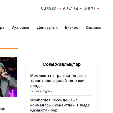
$ 469.93
€ 541.64
₽ 5.71
рт
Ауа райы
Денсаулық
Бизнес
Қылмыс
Соңғы жаңалықтар
Мемлекеттік грантқа түспеген
талапкерлер қалай тегін оқи
алады
17 сағат бұрын
Wildberries Ресейден тыс
қоймаларын кеңейтпек: тізімде
еді
Қазақстан бар