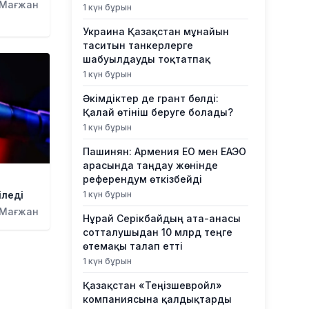
 Мағжан
1 күн бұрын
Украина Қазақстан мұнайын
таситын танкерлерге
шабуылдауды тоқтатпақ
1 күн бұрын
Әкімдіктер де грант бөлді:
Қалай өтініш беруге болады?
1 күн бұрын
Пашинян: Армения ЕО мен ЕАЭО
арасында таңдау жөнінде
референдум өткізбейді
іледі
1 күн бұрын
 Мағжан
Нұрай Серікбайдың ата-анасы
сотталушыдан 10 млрд теңге
өтемақы талап етті
1 күн бұрын
Қазақстан «Теңізшевройл»
компаниясына қалдықтарды