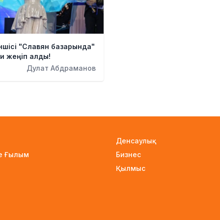
ншісі "Славян базарында"
и жеңіп алды!
Дулат Абдраманов
Денсаулық
не Ғылым
Бизнес
Қылмыс