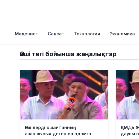
Мәдениет
Саясат
Технология
Экономика
Әнші тегі бойынша жаңалықтар
Әншілерді «шайтанның
ҚМДБ Ж
азаншысы» деген ер адамға
даулы о