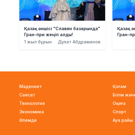
Қазақ әншісі "Славян базарында"
Қазақ ә
Гран-при жеңіп алды!
Гран-пр
1 жыл бұрын
Дулат Абдраманов
Мәдениет
Қоғам
Саясат
Білім жә
Технология
Оқиға
Экономика
Спорт
Әлемде
Ауа райы