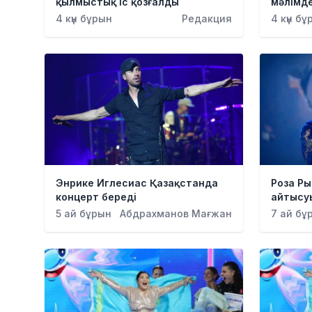
қылмыстық іс қозғалды
мәлімд
4 күн бұрын
Редакция
4 күн б
Энрике Иглесиас Қазақстанда
Роза Р
концерт береді
айтысу
5 ай бұрын
Абдрахманов Мағжан
7 ай бұ