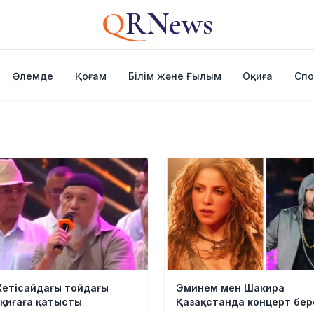
Q
RNews
Әлемде
Қоғам
Білім және Ғылым
Оқиға
Спо
етісайдағы тойдағы
Эминем мен Шакира
қиғаға қатысты
Қазақстанда концерт бер