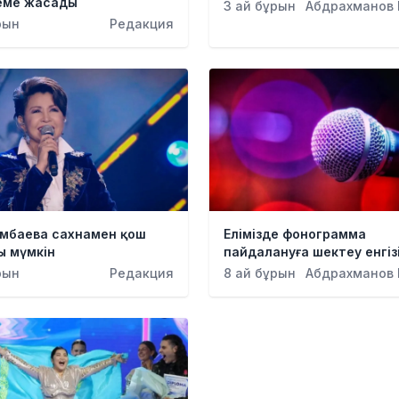
еме жасады
3 ай бұрын
Абдрахманов
ұрын
Редакция
ымбаева сахнамен қош
Елімізде фонограмма
ы мүмкін
пайдалануға шектеу енгіз
рын
Редакция
8 ай бұрын
Абдрахманов