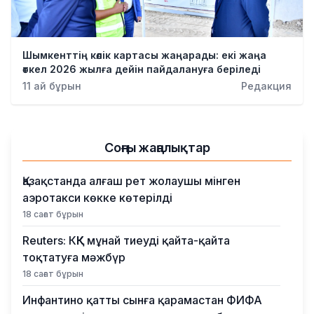
Шымкенттің көлік картасы жаңарады: екі жаңа
өткел 2026 жылға дейін пайдалануға беріледі
11 ай бұрын
Редакция
Соңғы жаңалықтар
Қазақстанда алғаш рет жолаушы мінген
аэротакси көкке көтерілді
18 сағат бұрын
Reuters: КҚК мұнай тиеуді қайта-қайта
тоқтатуға мәжбүр
18 сағат бұрын
Инфантино қатты сынға қарамастан ФИФА