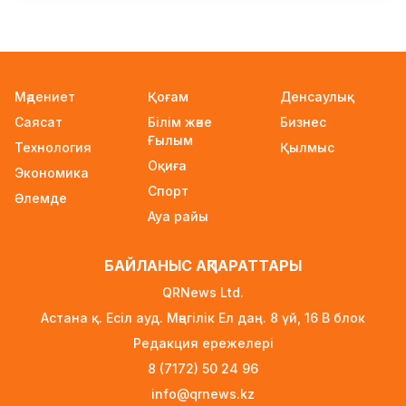
Қыркүйектен бастап жаңа ереже күшіне енеді:
Бейнебақылау камераларына қойылатын
талаптар қатаңдатылды
22 сағат бұрын
Мәдениет
Қоғам
Денсаулық
Wildberries қоймаларын Қазақстанға көшіру
Саясат
Білім және
Бизнес
туралы ақпаратқа жауап берді
Ғылым
Технология
23 сағат бұрын
Қылмыс
Оқиға
Экономика
2027 жылы Астанада УЕФА президенті
Спорт
Әлемде
сайланады
Ауа райы
23 сағат бұрын
Білім гранттарының иегерлері 7 тамызда
БАЙЛАНЫС АҚПАРАТТАРЫ
белгілі болады
QRNews Ltd.
23 сағат бұрын
Астана қ. Есіл ауд. Мәңгілік Ел даң. 8 үй, 16 B блок
Тоқаев «Бәйтерек» холдингінің басшысына
Редакция ережелері
баспананың қолжетімділігін арттыруды
8 (7172) 50 24 96
тапсырды
info@qrnews.kz
1 күн бұрын