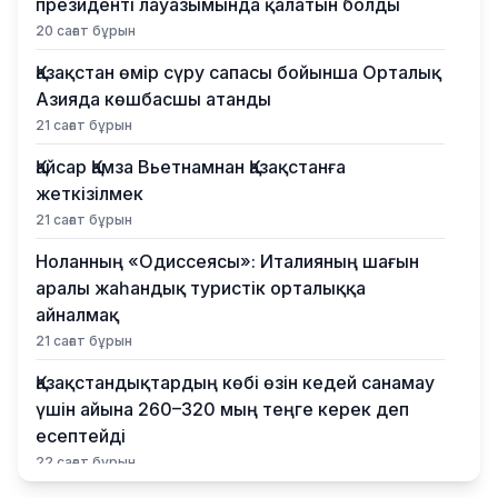
президенті лауазымында қалатын болды
20 сағат бұрын
Қазақстан өмір сүру сапасы бойынша Орталық
Азияда көшбасшы атанды
21 сағат бұрын
Қайсар Қамза Вьетнамнан Қазақстанға
жеткізілмек
21 сағат бұрын
Ноланның «Одиссеясы»: Италияның шағын
аралы жаһандық туристік орталыққа
айналмақ
21 сағат бұрын
Қазақстандықтардың көбі өзін кедей санамау
үшін айына 260–320 мың теңге керек деп
есептейді
22 сағат бұрын