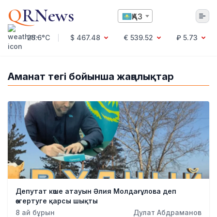
Q
RNews
ҚАЗ
25.6°C
$ 467.48
€ 539.52
₽ 5.73
Алматы
Аманат тегі бойынша жаңалықтар
Мәдениет
Саясат
Технология
Экономика
Әлемде
Қоғам
Білім және Ғылым
Оқиға
Депутат көше атауын Әлия Молдағұлова деп
Спорт
өзгертуге қарсы шықты
Ауа райы
8 ай бұрын
Дулат Абдраманов
Денсаулық