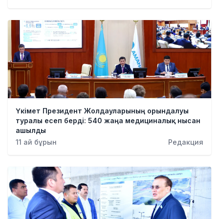
Бизнес
Қылмыс
Үкімет Президент Жолдауларының орындалуы
туралы есеп берді: 540 жаңа медициналық нысан
ашылды
11 ай бұрын
Редакция