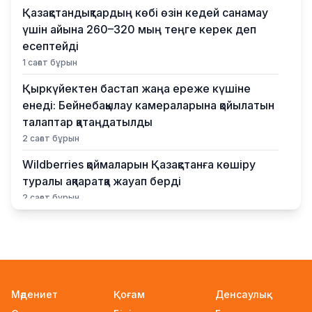
Қазақстандықтардың көбі өзін кедей санамау
үшін айына 260–320 мың теңге керек деп
есептейді
1 сағат бұрын
Қыркүйектен бастап жаңа ереже күшіне
енеді: Бейнебақылау камераларына қойылатын
талаптар қатаңдатылды
2 сағат бұрын
Wildberries қоймаларын Қазақстанға көшіру
туралы ақпаратқа жауап берді
2 сағат бұрын
2027 жылы Астанада УЕФА президенті
сайланады
2 сағат бұрын
Білім гранттарының иегерлері 7 тамызда
Мәдениет
Қоғам
Денсаулық
белгілі болады