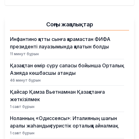
Қылмыс
Соңғы жаңалықтар
Инфантино қатты сынға қарамастан ФИФА
президенті лауазымында қалатын болды
11 минут бұрын
Қазақстан өмір сүру сапасы бойынша Орталық
Азияда көшбасшы атанды
46 минут бұрын
Қайсар Қамза Вьетнамнан Қазақстанға
жеткізілмек
1 сағат бұрын
Ноланның «Одиссеясы»: Италияның шағын
аралы жаһандық туристік орталыққа айналмақ
1 сағат бұрын