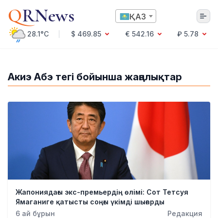
Q
RNews
ҚАЗ
28.1°C
$ 469.85
€ 542.16
₽ 5.78
Алматы
Акиэ Абэ тегі бойынша жаңалықтар
Мәдениет
Саясат
Технология
Экономика
Әлемде
Қоғам
Білім және Ғылым
Оқиға
Спорт
Жапониядағы экс-премьердің өлімі: Сот Тетсуя
Ауа райы
Ямаганиге қатысты соңғы үкімді шығарды
Денсаулық
6 ай бұрын
Редакция
Бизнес