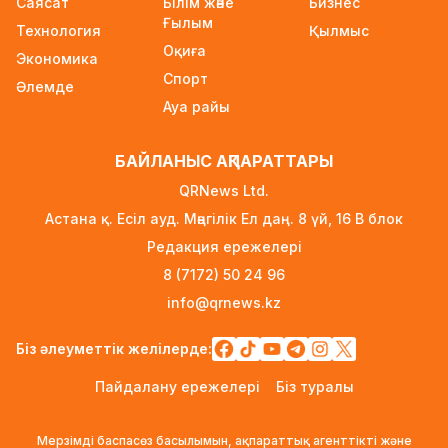
Саясат
Білім және
Бизнес
3 сағат бұрын
Ғылым
Технология
Қылмыс
Тоқаев «Бәйтерек» холдингінің басшысына
Оқиға
Экономика
баспананың қолжетімділігін арттыруды
Спорт
Әлемде
тапсырды
Ауа райы
19 сағат бұрын
Жастардан банк карталарын сатып алып,
БАЙЛАНЫС АҚПАРАТТАРЫ
интернет-алаяқтарға өткізген күдікті ұсталды
QRNews Ltd.
19 сағат бұрын
Астана қ. Есіл ауд. Мәңгілік Ел даң. 8 үй, 16 B блок
Алматының Ақжар шағынауданында 36
Редакция ережелері
шақырым жолға асфальт төселді
8 (7172) 50 24 96
20 сағат бұрын
info@qrnews.kz
Рақымшылық аясында қанша адам босатылды?
21 сағат бұрын
Біз әлеуметтік желілерде:
АҚШ пен Иран Ормуз бұғазы бойынша
Пайдалану ережелері
Біз туралы
келісімге келуге жақын
21 сағат бұрын
Мерзімді баспасөз басылымын, ақпараттық агенттікті және