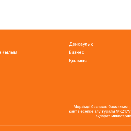
Денсаулық
не Ғылым
Бизнес
Қылмыс
Мерзімді баспасөз басылымын,
қайта есепке алу туралы №KZ17
ақпарат министрлі