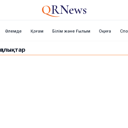
Q
RNews
Әлемде
Қоғам
Білім және Ғылым
Оқиға
Спо
ңалықтар