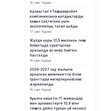
16 сағат бұрын
Қазақстан «Теңізшевройл»
компаниясына қалдықтарды
заңсыз сақтағаны үшін
экологиялық талап қойды
17 сағат бұрын
Жүлде қоры 10,5 миллион теңге:
Алматыда суретшілер
арасында ірі өнер бәйгесі
басталды
18 сағат бұрын
2026–2027 оқу жылына
арналған мемлекеттік білім
гранттары иегерлерінің тізімі
жарияланды
19 сағат бұрын
Ауылға көшетін IT-мамандар
мен архивистерге 10,8 млн
теңгеге дейін тұрғын үй несиесі