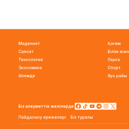
Мәдениет
Қоғам
Саясат
Білім жә
Технология
Оқиға
Экономика
Спорт
Әлемде
Ауа райы
Біз әлеуметтік желілерде:
Пайдалану ережелері
Біз туралы