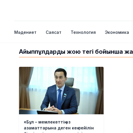
Мәдениет
Саясат
Технология
Экономика
Айыппұлдарды жою тегі бойынша жа
«Бұл – мемлекеттің өз
азаматтарына деген кең пейілін