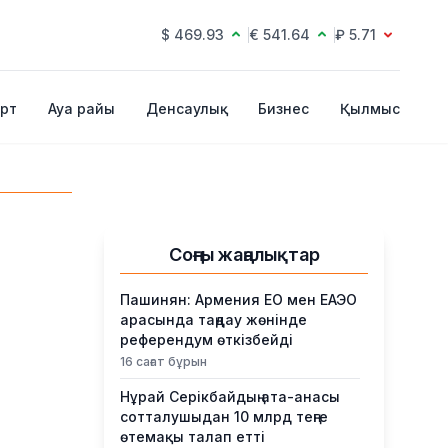
$ 469.93
€ 541.64
₽ 5.71
рт
Ауа райы
Денсаулық
Бизнес
Қылмыс
Соңғы жаңалықтар
Пашинян: Армения ЕО мен ЕАЭО
арасында таңдау жөнінде
референдум өткізбейді
16 сағат бұрын
Нұрай Серікбайдың ата-анасы
сотталушыдан 10 млрд теңге
өтемақы талап етті