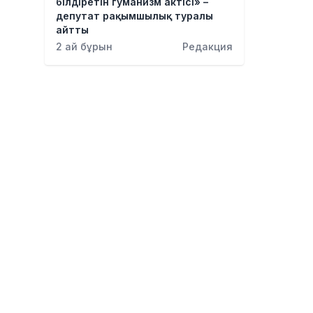
білдіретін гуманизм актісі» –
депутат рақымшылық туралы
айтты
2 ай бұрын
Редакция