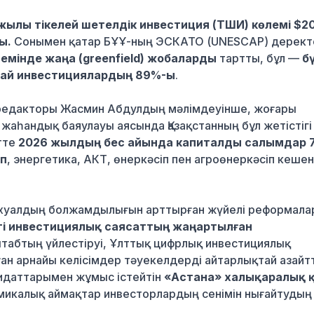
жылы тікелей шетелдік инвестиция (ТШИ) көлемі $20
ы.
Сонымен қатар БҰҰ-ның ЭСКАТО (UNESCAP) дерект
лемінде жаңа (greenfield) жобаларды
тартты, бұл —
б
ндай инвестициялардың 89%-ы
.
редакторы Жасмин Абдулдың мәлімдеуінше, жоғары
 жаһандық баяулауы аясында Қазақстанның бұл жетістігі 
етте
2026 жылдың бес айында капиталды салымдар 7
іп
, энергетика, АКТ, өнеркәсіп пен агроөнеркәсіп кеше
ахуалдың болжамдылығын арттырған жүйелі реформал
гі инвестициялық саясаттың жаңартылған
штабтың үйлестіруі, Ұлттық цифрлық инвестициялық
ған арнайы келісімдер тәуекелдерді айтарлықтай азайт
идаттарымен жұмыс істейтін
«Астана» халықаралық 
микалық аймақтар инвесторлардың сенімін нығайтудың