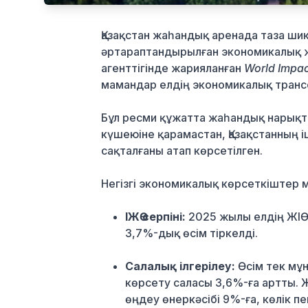
Қазақстан жаһандық аренада таза ши
әртараптандырылған экономикалық ж
агенттігінде жарияланған
World Impac
мамандар елдің экономикалық тран
Бұл ресми құжатта жаһандық нарықт
күшеюіне қарамастан, Қазақстанның і
сақталғаны атап көрсетілген.
Негізгі экономикалық көрсеткіштер м
ІЖӨ серпіні:
2025 жылы елдің ЖІӨ-
3,7%-дық өсім тіркелді.
Салалық ілгерілеу:
Өсім тек мұ
көрсету саласы 3,6%-ға артты. 
өңдеу өнеркәсібі 9%-ға, көлік пе