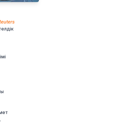
Қазақстан
«Теңізшевройл»
компаниясына
Reuters
қалдықтарды заңсыз
елдік
сақтағаны үшін
экологиялық талап
қойды
1 күн бұрын
імі
Жүлде қоры 10,5
миллион теңге:
Алматыда суретшілер
арасында ірі өнер
бәйгесі басталды
1 күн бұрын
ғы
2026–2027 оқу жылына
арналған мемлекеттік
білім гранттары
змет
иегерлерінің тізімі
,
жарияланды
1 күн бұрын