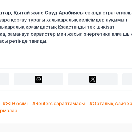
Қатар, Қытай және Сауд Арабиясы
секілді стратегиял
зара қорғау туралы халықаралық келісімдер ауқымын
алықаралық қоғамдастық Қазақстанды тек шикізат
ика, заманауи сервистер мен жасыл энергетика алға шы
асы ретінде таниды.
#ЖІӨ өсімі
#Reuters сараптамасы
#Орталық Азия х
ормалар