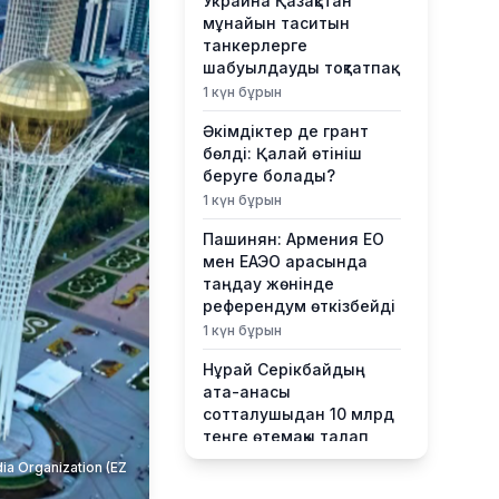
Украина Қазақстан
мұнайын таситын
танкерлерге
шабуылдауды тоқтатпақ
1 күн бұрын
Әкімдіктер де грант
бөлді: Қалай өтініш
беруге болады?
1 күн бұрын
Пашинян: Армения ЕО
мен ЕАЭО арасында
таңдау жөнінде
референдум өткізбейді
1 күн бұрын
Нұрай Серікбайдың
ата-анасы
сотталушыдан 10 млрд
теңге өтемақы талап
етті
a Organization (EZ
1 күн бұрын