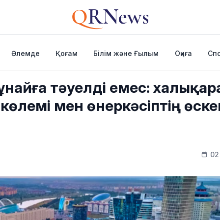
Q
RNews
Әлемде
Қоғам
Білім және Ғылым
Оқиға
Сп
ұнайға тәуелді емес: халықа
өлемі мен өнеркәсіптің өске
02