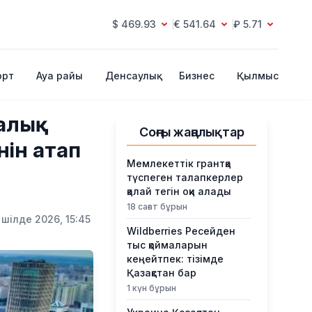
$ 469.93
€ 541.64
₽ 5.71
орт
Ауа райы
Денсаулық
Бизнес
Қылмыс
ралық
Соңғы жаңалықтар
нін атап
Мемлекеттік грантқа
түспеген талапкерлер
қалай тегін оқи алады
18 сағат бұрын
 шілде 2026, 15:45
Wildberries Ресейден
тыс қоймаларын
кеңейтпек: тізімде
Қазақстан бар
1 күн бұрын