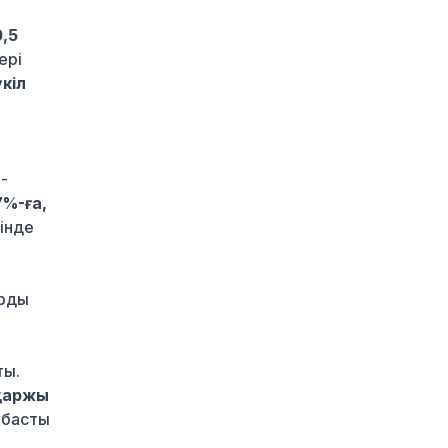
Ауылға көшетін IT-
,5
мамандар мен
ері
архивистерге 10,8 млн
үкіл
теңгеге дейін тұрғын үй
несиесі берілуі мүмкін
1 күн бұрын
Футболдан Қазақстан
-
құрамасына жаңа бас
бапкер келеді
%-ға,
2 күн бұрын
нінде
«Қазақтелекомның» екі
қызметкері жұмыс
арды
кезінде қаза тапты
2 күн бұрын
Трамп АҚШ-та
ты.
туғандарға автоматты
қаржы
түрде азаматтық беруді
шектейтін жарлықтарға
 басты
қол қойды