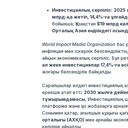
Инвестициялық серпіліс:
2025 
млрд-қа жетіп, 14,4%-ға ұлғайд
бойынша, Қазақстан
$19 млрд кө
Орталық Азия өңіріндегі осы
World Impact Media Organization
бас 
инфляция мен іскерлік белсенділіктің
айқын экономикалық серпіліс. Бұл р
ал жеке инвестициялар 17,4%-ға өс
жоғары белсенділік байқалды.
Сарапшылар елдегі инвестициялық 
ерекше атап өтті.
2030 жылға дейін
тұжырымдамасы
, Инвестициялық 
платформа және ірі жобаларға арнал
Сонымен қатар, ағылшын құқығы қағ
орталығы (АХҚО)
мен арнайы эконо
кепіліне айналды.