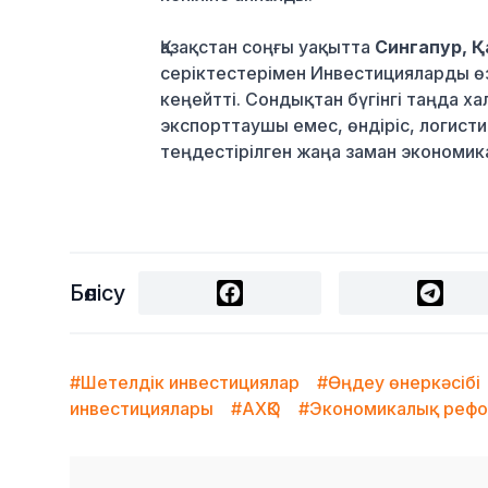
Қазақстан соңғы уақытта
Сингапур, 
серіктестерімен Инвестицияларды ө
кеңейтті. Сондықтан бүгінгі таңда х
экспорттаушы емес, өндіріс, логист
теңдестірілген жаңа заман экономик
Бөлісу
#Шетелдік инвестициялар
#Өңдеу өнеркәсібі
инвестициялары
#АХҚО
#Экономикалық реф