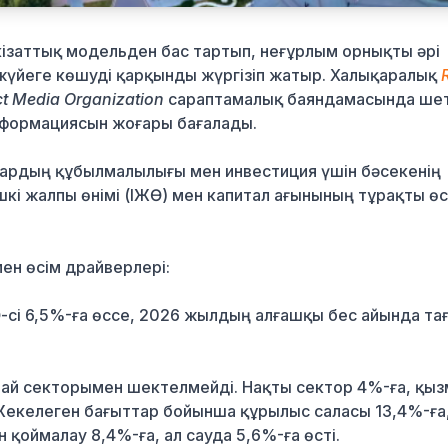
кізаттық модельден бас тартып, неғұрлым орнықты әрі
үйеге көшуді қарқынды жүргізіп жатыр. Халықаралық
t Media Organization
сараптамалық баяндамасында шет
сформациясын жоғары бағалады.
ардың құбылмалылығы мен инвестиция үшін бәсекенің
шкі жалпы өнімі (ІЖӨ) мен капитал ағынының тұрақты өс
ен өсім драйверлері:
сі 6,5%-ға өссе, 2026 жылдың алғашқы бес айында та
най секторымен шектелмейді. Нақты сектор 4%-ға, қы
Жекелеген бағыттар бойынша құрылыс саласы 13,4%-ға
н қоймалау 8,4%-ға, ал сауда 5,6%-ға өсті.