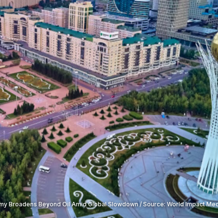
y Broadens Beyond Oil Amid Global Slowdown / Source: World Impact Medi