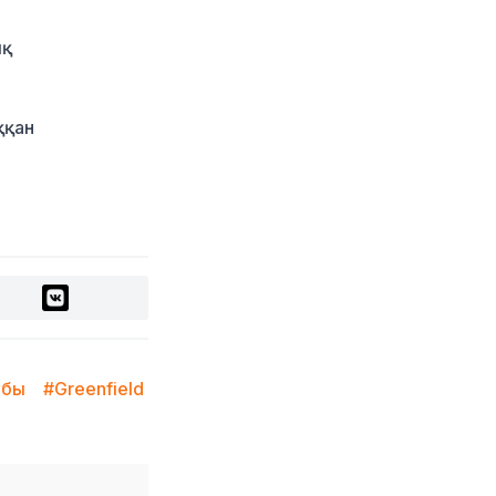
2 күн бұрын
ық
Қыркүйектен бастап
көлік әкелуге қойылатын
талаптар күшейеді
2 күн бұрын
ққан
УЕФА: Инфантиноға
сенім жоғалды, бойкот
күшінде қалады
2 күн бұрын
«Өзімізге де керек»:
Трамп Украинаға қару
жеткізу туралы айтты
2 күн бұрын
Алматыда ірі көлемде
абы
#Greenfield
синтетикалық есірткі
тасымалдаған күдікті
ұсталды
2 күн бұрын