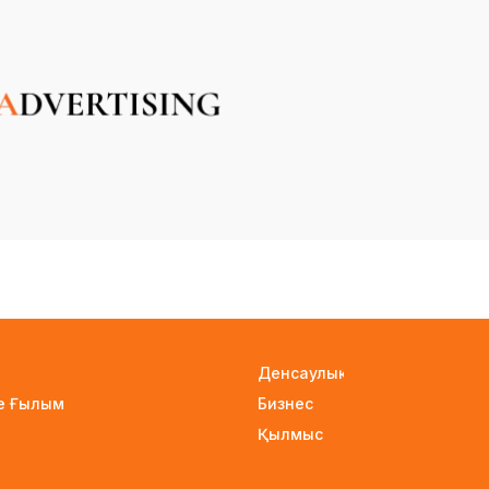
Денсаулық
не Ғылым
Бизнес
Қылмыс