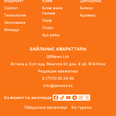
Мәдениет
Қоғам
Денсаулық
білім гранттары иегерлерінің тізімі
Саясат
Білім және
Бизнес
жарияланды
Ғылым
Технология
1 күн бұрын
Қылмыс
Оқиға
Экономика
Ауылға көшетін IT-мамандар мен
Спорт
Әлемде
архивистерге 10,8 млн теңгеге дейін тұрғын
Ауа райы
үй несиесі берілуі мүмкін
1 күн бұрын
БАЙЛАНЫС АҚПАРАТТАРЫ
Футболдан Қазақстан құрамасына жаңа бас
QRNews Ltd.
бапкер келеді
Астана қ. Есіл ауд. Мәңгілік Ел даң. 8 үй, 16 B блок
2 күн бұрын
Редакция ережелері
«Қазақтелекомның» екі қызметкері жұмыс
8 (7172) 50 24 96
кезінде қаза тапты
info@qrnews.kz
2 күн бұрын
Трамп АҚШ-та туғандарға автоматты түрде
Біз әлеуметтік желілерде:
азаматтық беруді шектейтін жарлықтарға қол
Пайдалану ережелері
Біз туралы
қойды
2 күн бұрын