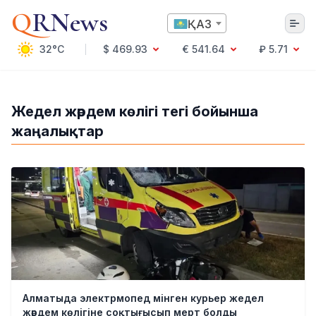
Q
RNews
ҚАЗ
32°C
$ 469.93
€ 541.64
₽ 5.71
Алматы
Жедел жәрдем көлігі тегі бойынша
жаңалықтар
Мәдениет
Саясат
Технология
Экономика
Әлемде
Қоғам
Білім және Ғылым
Оқиға
Спорт
Ауа райы
Алматыда электрмопед мінген курьер жедел
Денсаулық
жәрдем көлігіне соқтығысып мерт болды
Бизнес