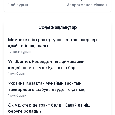
Қылмыс
1 ай бұрын
Абдрахманов Мағжан
Соңғы жаңалықтар
Мемлекеттік грантқа түспеген талапкерлер
қалай тегін оқи алады
17 сағат бұрын
Wildberries Ресейден тыс қоймаларын
кеңейтпек: тізімде Қазақстан бар
1 күн бұрын
Украина Қазақстан мұнайын таситын
танкерлерге шабуылдауды тоқтатпақ
1 күн бұрын
Әкімдіктер де грант бөлді: Қалай өтініш
беруге болады?