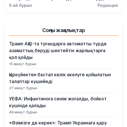
Қылмыс
6 ай бұрын
Редакция
Соңғы жаңалықтар
Трамп АҚШ-та туғандарға автоматты түрде
азаматтық беруді шектейтін жарлықтарға
қол қойды
15 минут бұрын
Қыркүйектен бастап көлік әкелуге қойылатын
талаптар күшейеді
27 минут бұрын
УЕФА: Инфантиноға сенім жоғалды, бойкот
күшінде қалады
48 минут бұрын
«Өзімізге де керек»: Трамп Украинаға қару