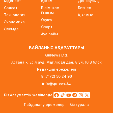
Мәдениет
Қоғам
Денсаулық
21 сағат бұрын
Саясат
Білім және
Бизнес
Инфантино қатты сынға қарамастан ФИФА
Ғылым
Технология
Қылмыс
президенті лауазымында қалатын болды
Оқиға
Экономика
23 сағат бұрын
Спорт
Әлемде
Қазақстан өмір сүру сапасы бойынша Орталық
Ауа райы
Азияда көшбасшы атанды
23 сағат бұрын
БАЙЛАНЫС АҚПАРАТТАРЫ
Қайсар Қамза Вьетнамнан Қазақстанға
QRNews Ltd.
жеткізілмек
Астана қ. Есіл ауд. Мәңгілік Ел даң. 8 үй, 16 B блок
23 сағат бұрын
Редакция ережелері
Ноланның «Одиссеясы»: Италияның шағын
8 (7172) 50 24 96
аралы жаһандық туристік орталыққа
info@qrnews.kz
айналмақ
1 күн бұрын
Біз әлеуметтік желілерде:
Қазақстандықтардың көбі өзін кедей санамау
Пайдалану ережелері
Біз туралы
үшін айына 260–320 мың теңге керек деп