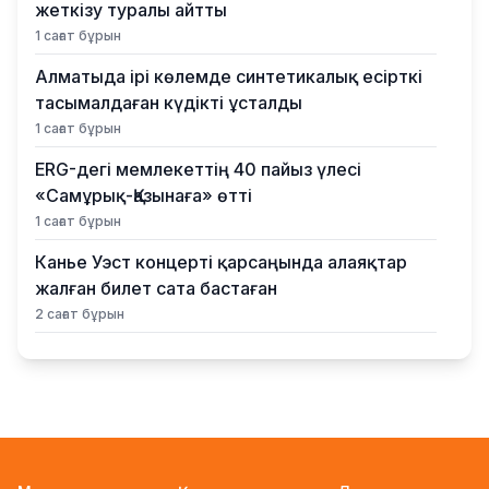
жеткізу туралы айтты
1 сағат бұрын
Алматыда ірі көлемде синтетикалық есірткі
тасымалдаған күдікті ұсталды
1 сағат бұрын
ERG-дегі мемлекеттің 40 пайыз үлесі
«Самұрық-Қазынаға» өтті
1 сағат бұрын
Канье Уэст концерті қарсаңында алаяқтар
жалған билет сата бастаған
2 сағат бұрын
Қазақстанда алғаш рет жолаушы мінген
аэротакси көкке көтерілді
21 сағат бұрын
Reuters: КҚК мұнай тиеуді қайта-қайта
тоқтатуға мәжбүр