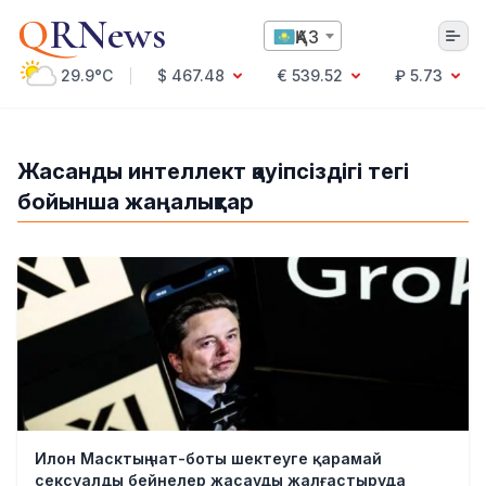
Q
RNews
ҚАЗ
29.9°C
$ 467.48
€ 539.52
₽ 5.73
Алматы
Жасанды интеллект қауіпсіздігі тегі
бойынша жаңалықтар
Мәдениет
Саясат
Технология
Экономика
Әлемде
Қоғам
Білім және Ғылым
Оқиға
Спорт
Ауа райы
Илон Масктың чат-боты шектеуге қарамай
Денсаулық
сексуалды бейнелер жасауды жалғастыруда
Бизнес