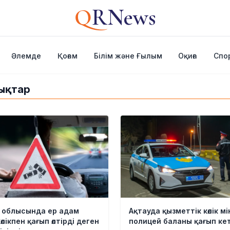
Q
RNews
Әлемде
Қоғам
Білім және Ғылым
Оқиға
Спо
лықтар
 облысында ер адам
Ақтауда қызметтік көлік мі
өлікпен қағып өлтірді деген
полицей баланы қағып кет