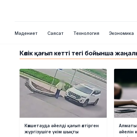
Мәдениет
Саясат
Технология
Экономика
Көлік қағып кетті тегі бойынша жаңа
Көкшетауда әйелді қағып өлтірген
Алматы
жүргізушіге үкім шықты
әйелін к