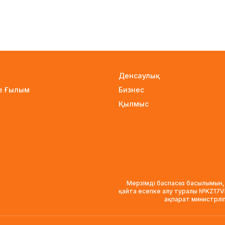
Денсаулық
не Ғылым
Бизнес
Қылмыс
Мерзімді баспасөз басылымын,
қайта есепке алу туралы №KZ17
ақпарат министрлі