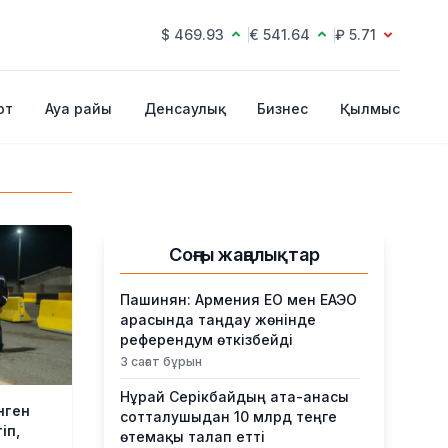
$ 469.93
€ 541.64
₽ 5.71
рт
Ауа райы
Денсаулық
Бизнес
Қылмыс
Соңғы жаңалықтар
Пашинян: Армения ЕО мен ЕАЭО
арасында таңдау жөнінде
референдум өткізбейді
3 сағат бұрын
Нұрай Серікбайдың ата-анасы
нген
сотталушыдан 10 млрд теңге
іп,
өтемақы талап етті