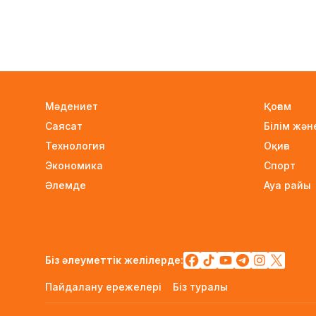
Мәдениет
Қоғам
Саясат
Білім жә
Технология
Оқиға
Экономика
Спорт
Әлемде
Ауа райы
Біз әлеуметтік желілерде:
Пайдалану ережелері
Біз туралы