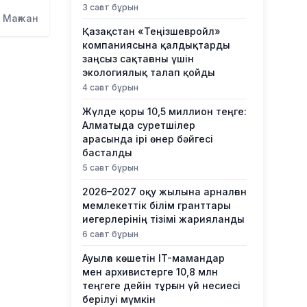
3 сағат бұрын
 Мағжан
Қазақстан «Теңізшевройл»
компаниясына қалдықтарды
заңсыз сақтағаны үшін
экологиялық талап қойды
4 сағат бұрын
Жүлде қоры 10,5 миллион теңге:
Алматыда суретшілер
арасында ірі өнер бәйгесі
басталды
5 сағат бұрын
2026–2027 оқу жылына арналған
мемлекеттік білім гранттары
иегерлерінің тізімі жарияланды
6 сағат бұрын
Ауылға көшетін IT-мамандар
мен архивистерге 10,8 млн
теңгеге дейін тұрғын үй несиесі
берілуі мүмкін