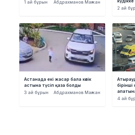
күдікке 
1 ай бұрын
Абдрахманов Мағжан
2 ай бұ
Астанада екі жасар бала көлік
Атырау
астына түсіп қаза болды
бірінш
апатын
3 ай бұрын
Абдрахманов Мағжан
4 ай бұ