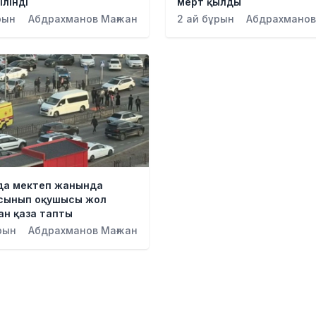
ілінді
мерт қылды
рын
Абдрахманов Мағжан
2 ай бұрын
Абдрахманов
да мектеп жанында
і сынып оқушысы жол
ан қаза тапты
рын
Абдрахманов Мағжан