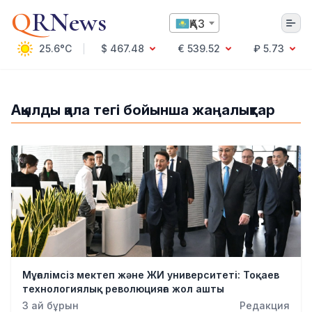
Q
RNews
ҚАЗ
25.6°C
$ 467.48
€ 539.52
₽ 5.73
Алматы
Ақылды қала тегі бойынша жаңалықтар
Мәдениет
Саясат
Технология
Экономика
Әлемде
Қоғам
Білім және Ғылым
Оқиға
Спорт
Мұғалімсіз мектеп және ЖИ университеті: Тоқаев
Ауа райы
технологиялық революцияға жол ашты
Денсаулық
3 ай бұрын
Редакция
Бизнес