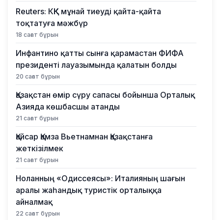
Reuters: КҚК мұнай тиеуді қайта-қайта
тоқтатуға мәжбүр
18 сағат бұрын
Инфантино қатты сынға қарамастан ФИФА
президенті лауазымында қалатын болды
20 сағат бұрын
Қазақстан өмір сүру сапасы бойынша Орталық
Азияда көшбасшы атанды
21 сағат бұрын
Қайсар Қамза Вьетнамнан Қазақстанға
жеткізілмек
21 сағат бұрын
Ноланның «Одиссеясы»: Италияның шағын
аралы жаһандық туристік орталыққа
айналмақ
22 сағат бұрын