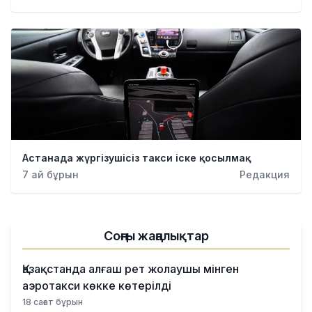
Қылмыс
Астанада жүргізушісіз такси іске қосылмақ
7 ай бұрын
Редакция
Соңғы жаңалықтар
Қазақстанда алғаш рет жолаушы мінген
аэротакси көкке көтерілді
18 сағат бұрын