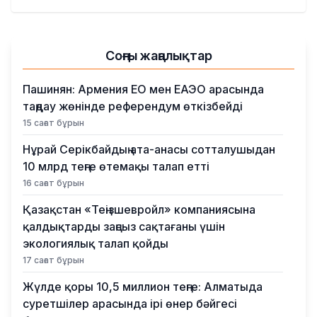
Қылмыс
Соңғы жаңалықтар
Пашинян: Армения ЕО мен ЕАЭО арасында
таңдау жөнінде референдум өткізбейді
15 сағат бұрын
Нұрай Серікбайдың ата-анасы сотталушыдан
10 млрд теңге өтемақы талап етті
16 сағат бұрын
Қазақстан «Теңізшевройл» компаниясына
қалдықтарды заңсыз сақтағаны үшін
экологиялық талап қойды
17 сағат бұрын
Жүлде қоры 10,5 миллион теңге: Алматыда
суретшілер арасында ірі өнер бәйгесі