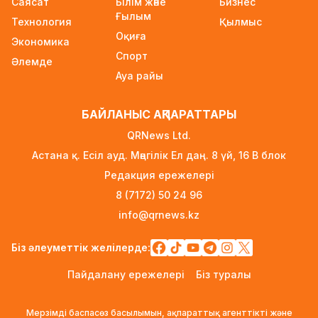
Саясат
Білім және
Бизнес
Трамп АҚШ-та туғандарға автоматты түрде
Ғылым
азаматтық беруді шектейтін жарлықтарға
Технология
Қылмыс
Оқиға
қол қойды
Экономика
22 сағат бұрын
Спорт
Әлемде
Ауа райы
Қыркүйектен бастап көлік әкелуге
қойылатын талаптар күшейеді
БАЙЛАНЫС АҚПАРАТТАРЫ
22 сағат бұрын
QRNews Ltd.
УЕФА: Инфантиноға сенім жоғалды, бойкот
Астана қ. Есіл ауд. Мәңгілік Ел даң. 8 үй, 16 B блок
күшінде қалады
Редакция ережелері
23 сағат бұрын
8 (7172) 50 24 96
«Өзімізге де керек»: Трамп Украинаға қару
info@qrnews.kz
жеткізу туралы айтты
23 сағат бұрын
Біз әлеуметтік желілерде:
Алматыда ірі көлемде синтетикалық есірткі
Пайдалану ережелері
Біз туралы
тасымалдаған күдікті ұсталды
1 күн бұрын
Мерзімді баспасөз басылымын, ақпараттық агенттікті және