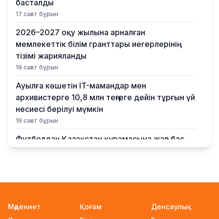
басталды
17 сағат бұрын
2026–2027 оқу жылына арналған
мемлекеттік білім гранттары иегерлерінің
тізімі жарияланды
19 сағат бұрын
Ауылға көшетін IT-мамандар мен
архивистерге 10,8 млн теңгеге дейін тұрғын үй
несиесі берілуі мүмкін
19 сағат бұрын
Футболдан Қазақстан құрамасына жаңа бас
бапкер келеді
21 сағат бұрын
«Қазақтелекомның» екі қызметкері жұмыс
кезінде қаза тапты
22 сағат бұрын
Мәдениет
Қоғам
Денсаулық