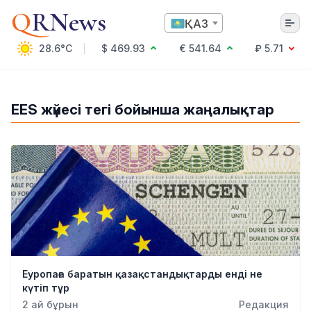
Q
RNews
ҚАЗ
28.6°C
$ 469.93
€ 541.64
₽ 5.71
Алматы
EES жүйесі тегі бойынша жаңалықтар
Мәдениет
Саясат
Технология
Экономика
Әлемде
Қоғам
Білім және Ғылым
Оқиға
Спорт
Еуропаға баратын қазақстандықтарды енді не
Ауа райы
күтіп тұр
Денсаулық
2 ай бұрын
Редакция
Бизнес