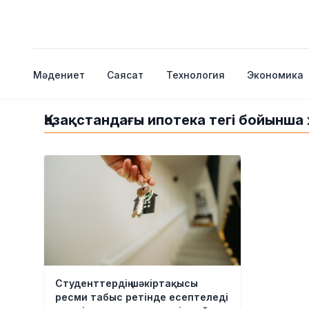
Мәдениет
Саясат
Технология
Экономика
Қазақстандағы ипотека тегі бойынш
Студенттердің шәкіртақысы
ресми табыс ретінде есептеледі