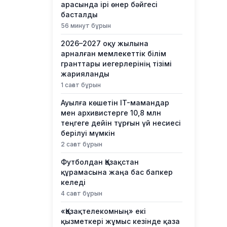
арасында ірі өнер бәйгесі
басталды
56 минут бұрын
2026–2027 оқу жылына
арналған мемлекеттік білім
гранттары иегерлерінің тізімі
жарияланды
1 сағат бұрын
Ауылға көшетін IT-мамандар
мен архивистерге 10,8 млн
теңгеге дейін тұрғын үй несиесі
берілуі мүмкін
2 сағат бұрын
Футболдан Қазақстан
құрамасына жаңа бас бапкер
келеді
4 сағат бұрын
«Қазақтелекомның» екі
қызметкері жұмыс кезінде қаза