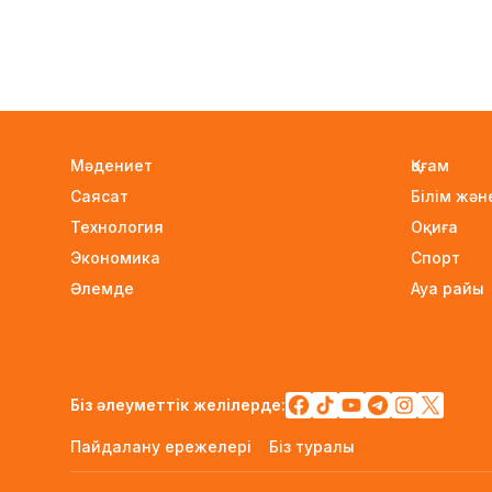
Мәдениет
Қоғам
Саясат
Білім жә
Технология
Оқиға
Экономика
Спорт
Әлемде
Ауа райы
Біз әлеуметтік желілерде:
Пайдалану ережелері
Біз туралы