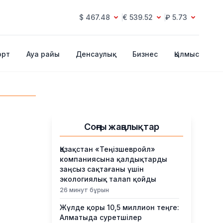
$ 467.48
€ 539.52
₽ 5.73
орт
Ауа райы
Денсаулық
Бизнес
Қылмыс
Соңғы жаңалықтар
Қазақстан «Теңізшевройл»
компаниясына қалдықтарды
заңсыз сақтағаны үшін
экологиялық талап қойды
26 минут бұрын
Жүлде қоры 10,5 миллион теңге:
Алматыда суретшілер