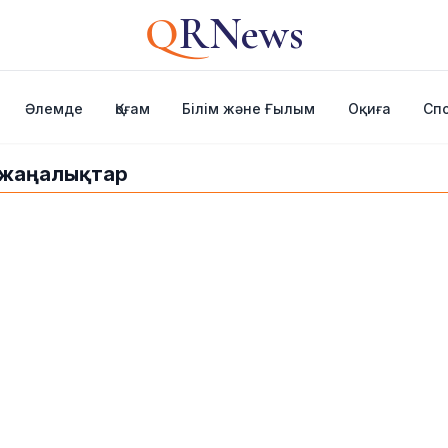
Q
RNews
Әлемде
Қоғам
Білім және Ғылым
Оқиға
Сп
а жаңалықтар