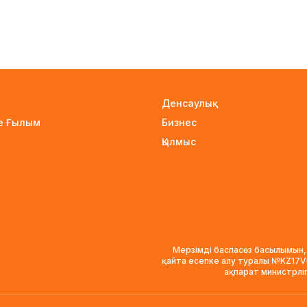
Денсаулық
не Ғылым
Бизнес
Қылмыс
Мерзімді баспасөз басылымын,
қайта есепке алу туралы №KZ17
ақпарат министрлі