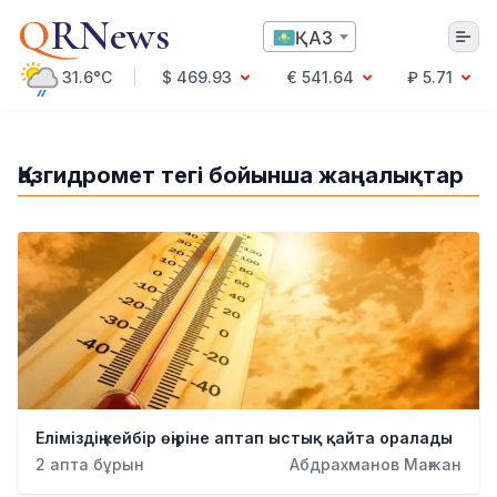
Q
RNews
ҚАЗ
31.6°C
$ 469.93
€ 541.64
₽ 5.71
Алматы
Қазгидромет тегі бойынша жаңалықтар
Мәдениет
Саясат
Технология
Экономика
Әлемде
Қоғам
Білім және Ғылым
Оқиға
Спорт
Еліміздің кейбір өңіріне аптап ыстық қайта оралады
Ауа райы
2 апта бұрын
Абдрахманов Мағжан
Денсаулық
Бизнес