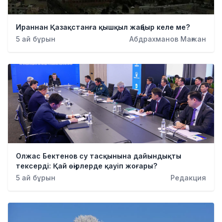
Ираннан Қазақстанға қышқыл жаңбыр келе ме?
5 ай бұрын
Абдрахманов Мағжан
Олжас Бектенов су тасқынына дайындықты
тексерді: Қай өңірлерде қауіп жоғары?
5 ай бұрын
Редакция