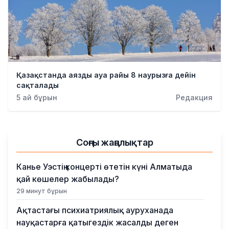
Қазақстанда аязды ауа райы 8 наурызға дейін
сақталады
5 ай бұрын
Редакция
Соңғы жаңалықтар
Канье Уэстің концерті өтетін күні Алматыда
қай көшелер жабылады?
29 минут бұрын
Ақтастағы психиатриялық ауруханада
науқастарға қатыгездік жасалды деген