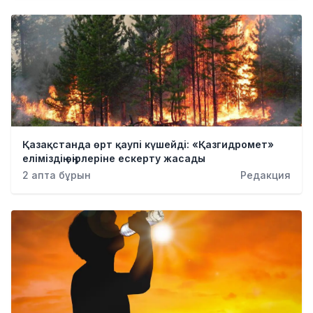
Қылмыс
Қазақстанда өрт қаупі күшейді: «Қазгидромет»
еліміздің өңірлеріне ескерту жасады
2 апта бұрын
Редакция