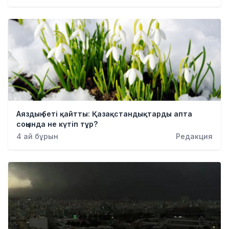
Аяздың беті қайтты: Қазақстандықтарды апта
соңында не күтіп тұр?
4 ай бұрын
Редакция