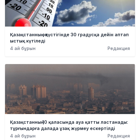
Қазақстанның оңтүстігінде 30 градусқа дейін аптап
ыстық күтіледі
4 ай бұрын
Редакция
Қазақстанның 10 қаласында ауа қатты ластанады:
тұрғындарға далада ұзақ жүрмеу ескертілді
4 ай бұрын
Редакция