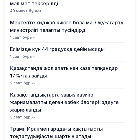
мәлімет тексерілді
40 минут бұрын
Мектепте хиджаб киюге бола ма: Оқу-ағарту
министрлігі талапты түсіндірді
1 сағат бұрын
Елімізде күн 44 градусқа дейін ысиды
1 сағат бұрын
Қазақстанда жол апатынан қаза тапқандар
17%-ға азайды
2 сағат бұрын
Қазақстандықтарға заңсыз казино
жарнамалатты деген өзбек блогері іздеуге
жарияланды
3 сағат бұрын
Трамп Иранмен арадағы қақтығысты
тоқтатудың басты шартын атады