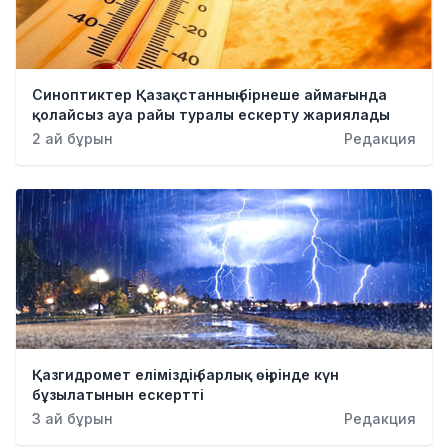
Синоптиктер Қазақстанның бірнеше аймағында
қолайсыз ауа райы туралы ескерту жариялады
2 ай бұрын
Редакция
Қазгидромет еліміздің барлық өңірінде күн
бұзылатынын ескертті
3 ай бұрын
Редакция