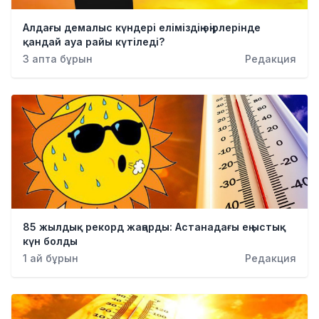
Алдағы демалыс күндері еліміздің өңірлерінде
қандай ауа райы күтіледі?
3 апта бұрын
Редакция
85 жылдық рекорд жаңарды: Астанадағы ең ыстық
күн болды
1 ай бұрын
Редакция