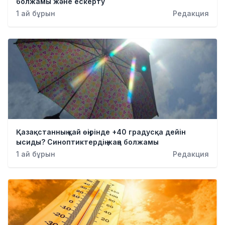
болжамы және ескерту
1 ай бұрын
Редакция
Қазақстанның қай өңірінде +40 градусқа дейін
ысиды? Синоптиктердің жаңа болжамы
1 ай бұрын
Редакция