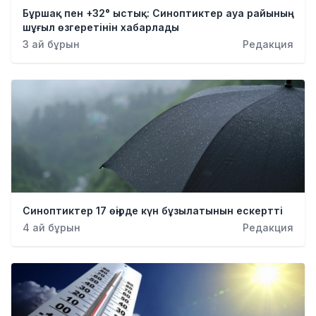
Бұршақ пен +32° ыстық: Синоптиктер ауа райының
шұғыл өзгеретінін хабарлады
3 ай бұрын
Редакция
Синоптиктер 17 өңірде күн бұзылатынын ескертті
4 ай бұрын
Редакция