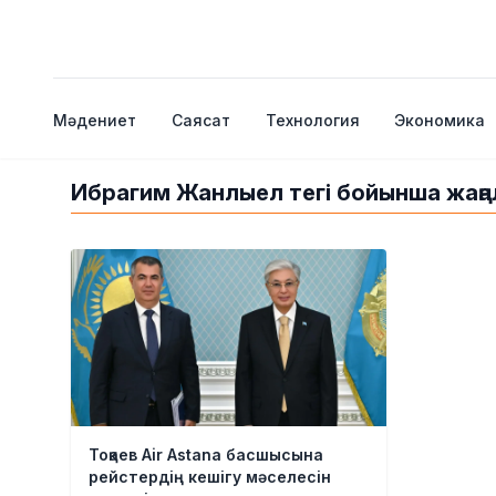
Мәдениет
Саясат
Технология
Экономика
Ибрагим Жанлыел тегі бойынша жаң
Тоқаев Air Astana басшысына
рейстердің кешігу мәселесін