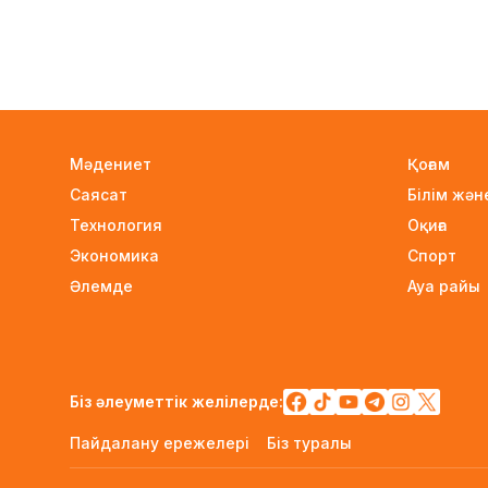
Мәдениет
Қоғам
Саясат
Білім жә
Технология
Оқиға
Экономика
Спорт
Әлемде
Ауа райы
Біз әлеуметтік желілерде:
Пайдалану ережелері
Біз туралы