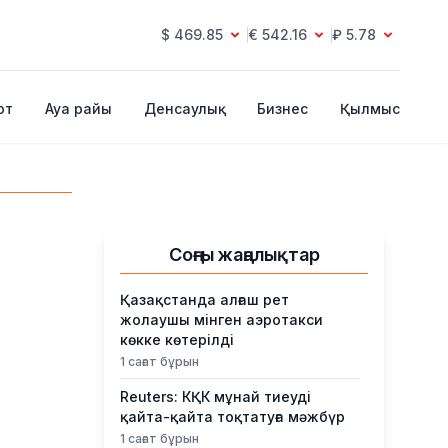
$ 469.85
€ 542.16
₽ 5.78
рт
Ауа райы
Денсаулық
Бизнес
Қылмыс
Соңғы жаңалықтар
Қазақстанда алғаш рет
жолаушы мінген аэротакси
көкке көтерілді
1 сағат бұрын
Reuters: КҚК мұнай тиеуді
қайта-қайта тоқтатуға мәжбүр
1 сағат бұрын