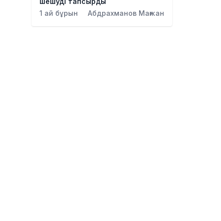
шешуді тапсырды
1 ай бұрын
Абдрахманов Мағжан