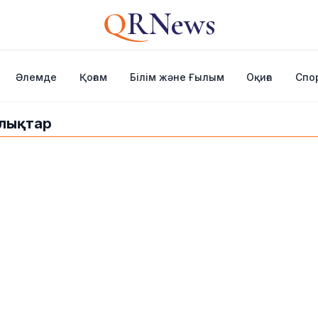
Q
RNews
Әлемде
Қоғам
Білім және Ғылым
Оқиға
Спо
алықтар