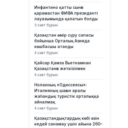
Инфантино қатты сынға
қарамастан ФИФА президенті
лауазымында қалатын болды
3 сағат бұрын
Қазақстан өмір сүру сапасы
бойынша Орталық Азияда
көшбасшы атанды
4 сағат бұрын
Қайсар Қамза Вьетнамнан
Қазақстанға жеткізілмек
4 сағат бұрын
Ноланның «Одиссеясы»:
Италияның шағын аралы
жаһандық туристік орталыққа
айналмақ
4 сағат бұрын
Қазақстандықтардың көбі өзін
кедей санамау үшін айына 260–