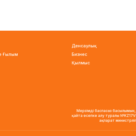
Денсаулық
не Ғылым
Бизнес
Қылмыс
Мерзімді баспасөз басылымын,
қайта есепке алу туралы №KZ17
ақпарат министрлі