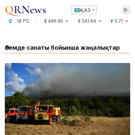
Q
RNews
ҚАЗ
18.1°C
$ 469.93
€ 541.64
₽ 5.71
Алматы
Әлемде санаты бойынша жаңалықтар
Мәдениет
Саясат
Технология
Экономика
Әлемде
Қоғам
Білім және Ғылым
Оқиға
Спорт
Ауа райы
Денсаулық
Бизнес