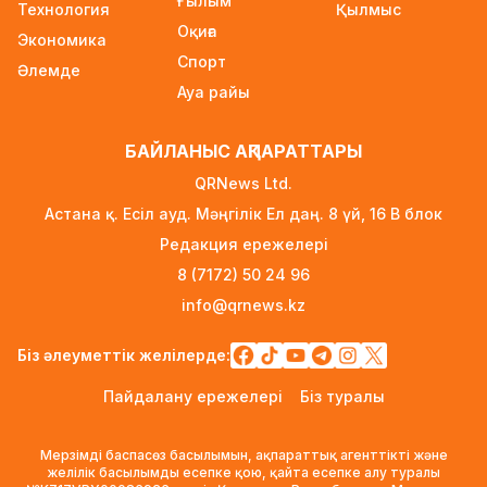
Ғылым
Технология
1 күн бұрын
Қылмыс
Оқиға
Экономика
Ауылға көшетін IT-мамандар мен
Спорт
Әлемде
архивистерге 10,8 млн теңгеге дейін тұрғын
Ауа райы
үй несиесі берілуі мүмкін
1 күн бұрын
БАЙЛАНЫС АҚПАРАТТАРЫ
Футболдан Қазақстан құрамасына жаңа бас
QRNews Ltd.
бапкер келеді
Астана қ. Есіл ауд. Мәңгілік Ел даң. 8 үй, 16 B блок
1 күн бұрын
Редакция ережелері
«Қазақтелекомның» екі қызметкері жұмыс
8 (7172) 50 24 96
кезінде қаза тапты
info@qrnews.kz
1 күн бұрын
Трамп АҚШ-та туғандарға автоматты түрде
Біз әлеуметтік желілерде:
азаматтық беруді шектейтін жарлықтарға қол
Пайдалану ережелері
Біз туралы
қойды
1 күн бұрын
Мерзімді баспасөз басылымын, ақпараттық агенттікті және
Қыркүйектен бастап көлік әкелуге қойылатын
желілік басылымды есепке қою, қайта есепке алу туралы