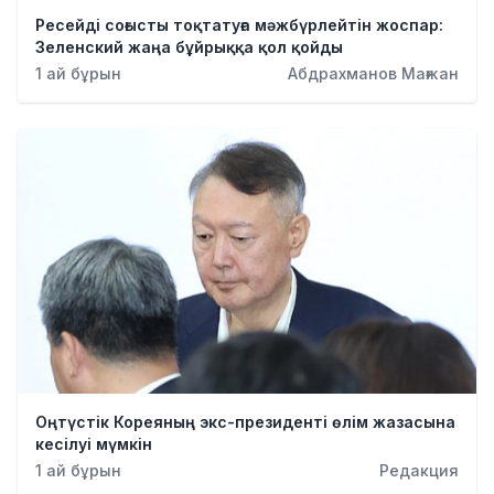
Ресейді соғысты тоқтатуға мәжбүрлейтін жоспар:
Зеленский жаңа бұйрыққа қол қойды
1 ай бұрын
Абдрахманов Мағжан
Оңтүстік Кореяның экс-президенті өлім жазасына
кесілуі мүмкін
1 ай бұрын
Редакция