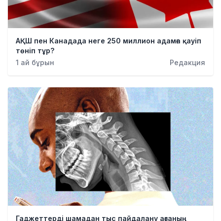
АҚШ пен Канадада неге 250 миллион адамға қауіп
төніп тұр?
1 ай бұрын
Редакция
Гаджеттерді шамадан тыс пайдалану ағзаның