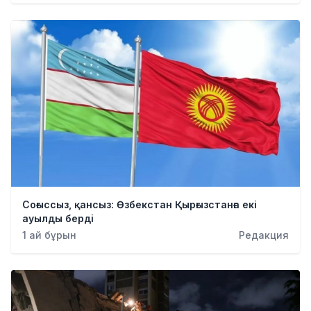
Соғыссыз, қансыз: Өзбекстан Қырғызстанға екі
ауылды берді
1 ай бұрын
Редакция