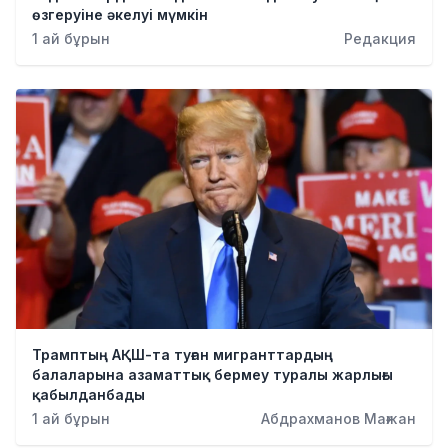
өзгеруіне әкелуі мүмкін
1 ай бұрын
Редакция
Трамптың АҚШ-та туған мигранттардың
балаларына азаматтық бермеу туралы жарлығы
қабылданбады
1 ай бұрын
Абдрахманов Мағжан