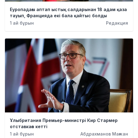
Еуропадағы аптап ыстық салдарынан 18 адам қаза
тауып, Францияда екі бала қайтыс болды
1 ай бұрын
Редакция
Ұлыбритания Премьер-министрі Кир Стармер
отставкаға кетті
1 ай бұрын
Абдрахманов Мағжан