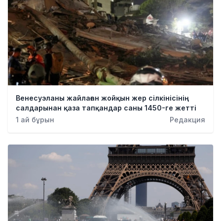
Венесуэланы жайлаған жойқын жер сілкінісінің
салдарынан қаза тапқандар саны 1450-ге жетті
1 ай бұрын
Редакция