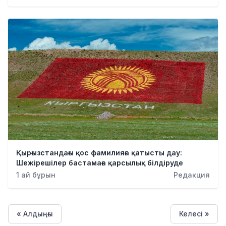
Қырғызстандағы қос фамилияға қатысты дау:
Шежірешілер бастамаға қарсылық білдіруде
1 ай бұрын
Редакция
« Алдыңғы
Келесі »