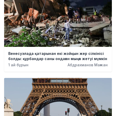
Венесуэлада қатарынан екі жойқын жер сілкінісі
болды: құрбандар саны ондаған мыңға жетуі мүмкін
1 ай бұрын
Абдрахманов Мағжан