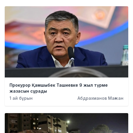
Прокурор Қамшыбек Ташиевке 9 жыл түрме
жазасын сұрады
1 ай бұрын
Абдрахманов Мағжан