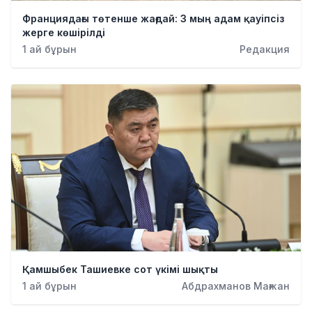
Қылмыс
Франциядағы төтенше жағдай: 3 мың адам қауіпсіз
жерге көшірілді
1 ай бұрын
Редакция
Қамшыбек Ташиевке сот үкімі шықты
1 ай бұрын
Абдрахманов Мағжан