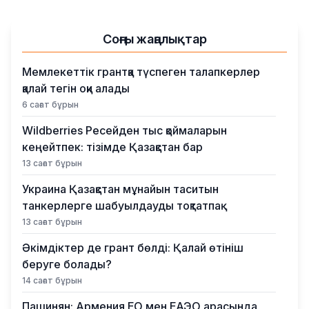
Соңғы жаңалықтар
Мемлекеттік грантқа түспеген талапкерлер
қалай тегін оқи алады
6 сағат бұрын
Wildberries Ресейден тыс қоймаларын
кеңейтпек: тізімде Қазақстан бар
13 сағат бұрын
Украина Қазақстан мұнайын таситын
танкерлерге шабуылдауды тоқтатпақ
13 сағат бұрын
Әкімдіктер де грант бөлді: Қалай өтініш
беруге болады?
14 сағат бұрын
Пашинян: Армения ЕО мен ЕАЭО арасында