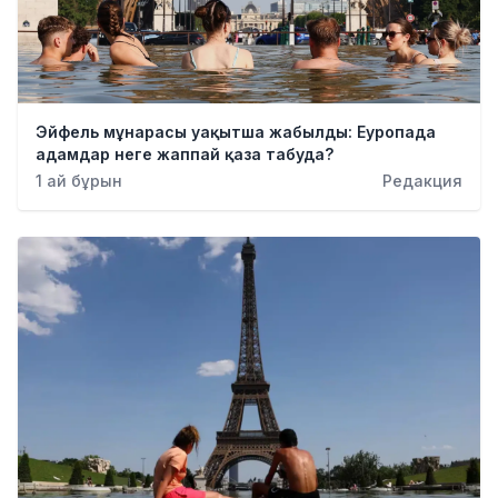
Эйфель мұнарасы уақытша жабылды: Еуропада
адамдар неге жаппай қаза табуда?
1 ай бұрын
Редакция